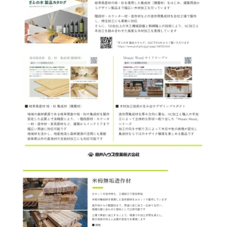
用途などから選
種類から選ぶ
樹種一覧
特注対応
ぶ
取扱木材と選び方
平面加工
断面加工
ご利用ガイド
表面仕上
塗装
集成材（積層材）
初めての方へ
施工・制作事例
木材加工講座
製作工程とこだわり
ご注文から商品到着までの流れ
無垢材
施工・制作事例TOP
工場製作事例
お客様の声
お見積もり・
ご注文方法について
棚・収納・ラック
カウンター・天板
化粧貼り
会社情報
変更・キャンセル・
返品・交換について
テーブル・机
オーディオ関連
©2025 mokuzaikako.com All Rights Reserved.
納期・配送について
会社概要
新着情報
白ポリ
造作材・枠材
階段
送料について
プレート・表札
子ども・孫のためのDIY
お支払いについて
新生活
アイディア作品・クラフト