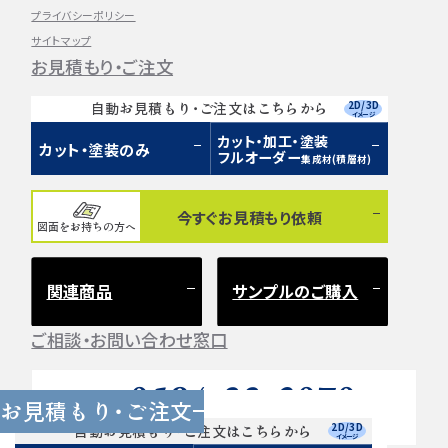
プライバシーポリシー
サイトマップ
お見積もり・ご注文
2D/3D
自動お見積もり・ご注文はこちらから
イメージ
カット・加工・塗装
カット・塗装のみ
フルオーダー
集成材(積層材)
今すぐお見積もり依頼
図面をお持ちの方へ
関連商品
サンプルのご購入
ご相談・お問い合わせ窓口
0584-33-2070
Tel.
お見積もり・ご注文
営業時間 9:00〜17:00（土日祝 定休）
2D/3D
自動お見積もり・ご注文はこちらから
イメージ