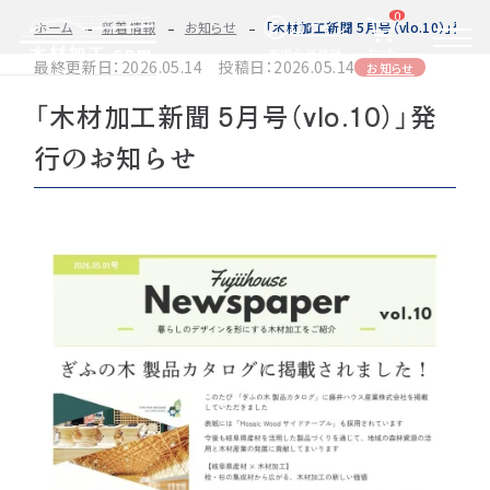
0
ログイン
ホーム
新着情報
お知らせ
「木材加工新聞 5月号（vlo.10）」発
カート
新規会員登録
最終更新日：2026.05.14 投稿日：2026.05.14
お知らせ
「木材加工新聞 5月号（vlo.10）」発
2D/3D
自動お見積もり・ご注文はこちらから
イメージ
行のお知らせ
カット・加工・塗装
カット・塗装のみ
フルオーダー
集成材(積層材)
今すぐお見積もり依頼
図面をお持ちの方へ
関連商品
サンプルのご購入
0584-33-2070
Tel.
営業時間 9:00〜17:00（土日祝 定休）
種類・樹種・用途から選ぶ