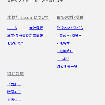
責任者: 木材加工.com 店長 藤井 友美
木材加工.comについて
取扱木材・樹種
ホーム
会社概要
取扱木材と選び方
施工・制作事例
新着情報
– 集成材（積層材）
お客様の声
– 無垢材
– 化粧貼り
– 白ポリ
取扱樹種一覧
特注対応
平面加工
断面加工
表面仕上