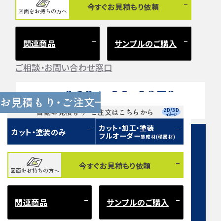
今すぐお見積もり依頼
図面をお持ちの方へ
関連商品
サンプルのご購入
ご相談・お問い合わせ窓口
0584-33-2070
Tel.
お見積もり・ご注文
営業時間 9:00〜17:00（土日祝 定休）
2D/3D
自動お見積もり・ご注文はこちらから
イメージ
カット・加工・塗装
カット・塗装のみ
フルオーダー
集成材(積層材)
今すぐお見積もり依頼
図面をお持ちの方へ
お問い合わせフォーム
関連商品
サンプルのご購入