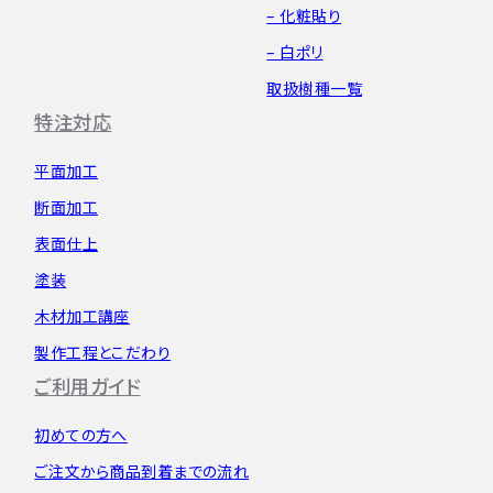
– 化粧貼り
– 白ポリ
取扱樹種一覧
特注対応
平面加工
断面加工
表面仕上
塗装
木材加工講座
製作工程とこだわり
ご利用ガイド
初めての方へ
ご注文から
商品到着までの流れ