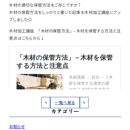
木材の適切な保管方法をご存じですか？
用途などから選
種類から選ぶ
樹種一覧
木材の保管方法をしっかりと書いた記事を木材加工講座にアッ
特注対応
ぶ
プしました◎
取扱木材と選び方
平面加工
断面加工
ご利用ガイド
木材加工講座
「木材の保管方法」 – 木材を保管する方法と注
意点はこちらから↓
表面仕上
塗装
集成材（積層材）
初めての方へ
施工・制作事例
木材加工講座
製作工程とこだわり
ご注文から商品到着までの流れ
無垢材
施工・制作事例TOP
工場製作事例
お客様の声
お見積もり・
ご注文方法について
棚・収納・ラック
カウンター・天板
化粧貼り
会社情報
変更・キャンセル・
返品・交換について
テーブル・机
オーディオ関連
©2025 mokuzaikako.com All Rights Reserved.
納期・配送について
会社概要
新着情報
白ポリ
造作材・枠材
階段
一覧へ戻る
送料について
カテゴリー
プレート・表札
子ども・孫のためのDIY
お支払いについて
新生活
アイディア作品・クラフト
お知らせ