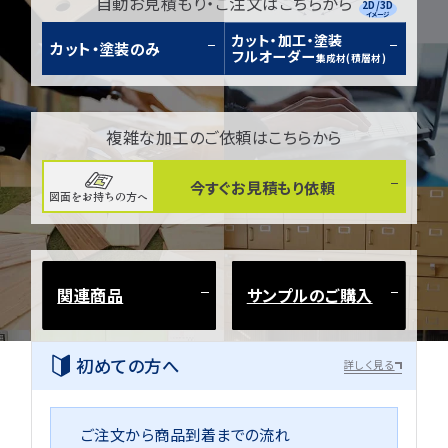
自動お見積もり・ご注文はこちらから
2D/3D
イメージ
カット・加工・塗装
カット・塗装のみ
フルオーダー
集成材(積層材)
複雑な加工のご依頼はこちらから
今すぐお見積もり依頼
図面をお持ちの方へ
関連商品
サンプルのご購入
初めての方へ
詳しく見る
ご注文から商品到着までの流れ