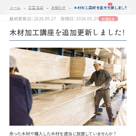
0
ログイン
ホーム
新着情報
お知らせ
木材加工講座を追加更新しました！
カート
新規会員登録
最終更新日：2026.05.27 投稿日：2026.05.27
お知らせ
木材加工講座を追加更新しました！
2D/3D
自動お見積もり・ご注文はこちらから
イメージ
カット・加工・塗装
カット・塗装のみ
フルオーダー
集成材(積層材)
今すぐお見積もり依頼
図面をお持ちの方へ
関連商品
サンプルのご購入
0584-33-2070
Tel.
営業時間 9:00〜17:00（土日祝 定休）
種類・樹種・用途から選ぶ
余った木材や購入した木材を適当に放置していませんか？