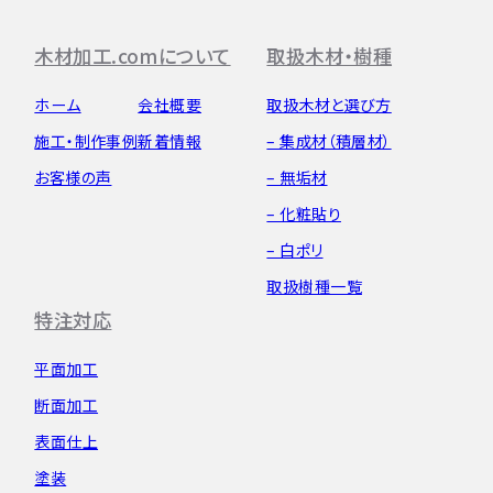
木材加工.comについて
取扱木材・樹種
ホーム
会社概要
取扱木材と選び方
施工・制作事例
新着情報
– 集成材（積層材）
お客様の声
– 無垢材
– 化粧貼り
– 白ポリ
取扱樹種一覧
特注対応
平面加工
断面加工
表面仕上
塗装