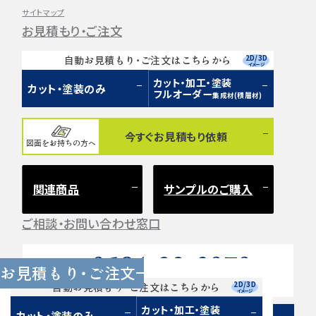
サイトマップ
お見積もり・ご注文
2D/3D
自動お見積もり・ご注文はこちらから
イメージ
カット・加工・塗装
カット・塗装のみ
フルオーダー
集成材(積層材)
今すぐお見積もり依頼
図面をお持ちの方へ
関連商品
サンプルのご購入
ご相談・お問い合わせ窓口
0584-33-2070
Tel.
お見積もり・ご注文
営業時間 9:00〜17:00（土日祝 定休）
2D/3D
自動お見積もり・ご注文はこちらから
イメージ
カット・加工・塗装
カット・塗装のみ