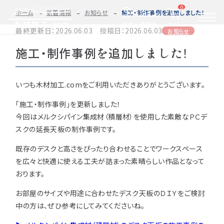
0
ログイン
ホーム
新着情報
お知らせ
施工・制作事例を追加しました！
カート
新規会員登録
最終更新日：2026.06.03 投稿日：2026.06.03
お知らせ
施工・制作事例を追加しました！
2D/3D
自動お見積もり・ご注文はこちらから
イメージ
カット・加工・塗装
カット・塗装のみ
フルオーダー
集成材(積層材)
いつも木材加工.comをご利用いただきありがとうございます。
「施工・制作事例」を更新しました！
今すぐお見積もり依頼
図面をお持ちの方へ
今回はメルクシパイン集成材（積層材）を使用した素敵なＰＣデ
スクの延長天板の制作事例です。
関連商品
サンプルのご購入
既存のデスクと高さをぴったり合わせることでワークスペース
を広々と快適に使える工夫が詰まった素晴らしい作品となって
0584-33-2070
おります。
Tel.
営業時間 9:00〜17:00（土日祝 定休）
お部屋のサイズや用途に合わせたデスク天板のＤＩＹをご検討
中の方は、ぜひ参考にしてみてくださいね。
種類・樹種・用途から選ぶ