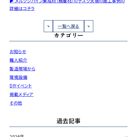
▶ メルクシパイン集成材（積層材）のデスク天板の施工事例の
詳細はコチラ
用途などから選
種類から選ぶ
樹種一覧
特注対応
ぶ
一覧へ戻る
取扱木材と選び方
平面加工
断面加工
ご利用ガイド
カテゴリー
表面仕上
塗装
集成材（積層材）
初めての方へ
施工・制作事例
お知らせ
木材加工講座
製作工程とこだわり
職人紹介
ご注文から商品到着までの流れ
無垢材
施工・制作事例TOP
工場製作事例
お客様の声
製造現場から
お見積もり・
ご注文方法について
環境設備
棚・収納・ラック
カウンター・天板
化粧貼り
会社情報
DIYイベント
変更・キャンセル・
返品・交換について
テーブル・机
オーディオ関連
掲載メディア
©2025 mokuzaikako.com All Rights Reserved.
納期・配送について
会社概要
新着情報
白ポリ
その他
造作材・枠材
階段
送料について
プレート・表札
子ども・孫のためのDIY
過去記事
お支払いについて
新生活
アイディア作品・クラフト
2026年