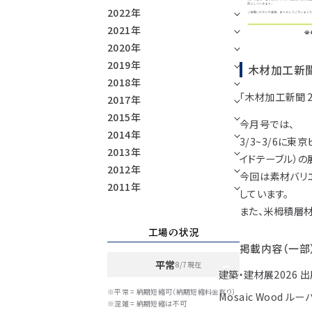
2022年
2021年
2020年
2019年
木材加工新
2018年
「木材加工新聞 
2017年
2015年
今月号では、
2014年
3/3~3/6に東
2013年
イドテーブル）の
2012年
今回は素材バリ
2011年
しています。
また、米栂積層
工場の状況
掲載内容（一部
平常
8/7現在
建築・建材展2026 
※平常 = 納期短縮可（納期短縮料金有り）
Mosaic Wood
※混雑 = 納期短縮は不可