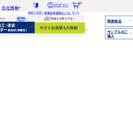
0
ログイン
会社情報
初めての方へ
カート
新規会員登録はこちら
2D/3D
らから
図面をお持ちの方へ
関連商品
イメージ
加工・塗装
社概要
今すぐお見積もり依頼
ダー
集成材(積層材)
サンプルのご
扱木材と選び方
購入
着情報
集成材（積層材）
無垢材
化粧貼り
白ポリ
IY