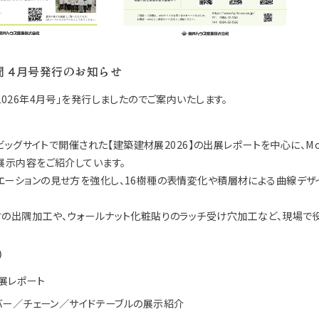
アイディア作品・ク
フォトコンテスト
その他
聞 4月号発行のお知らせ
2026年4月号」を発行しましたのでご案内いたします。
京ビッグサイトで開催された【建築建材展2026】の出展レポートを中心に、Mos
展示内容をご紹介しています。
エーションの見せ方を強化し、16樹種の表情変化や積層材による曲線デザ
材の出隅加工や、ウォールナット化粧貼りのラッチ受け穴加工など、現場で
）
出展レポート
 ルーバー／チェーン／サイドテーブルの展示紹介