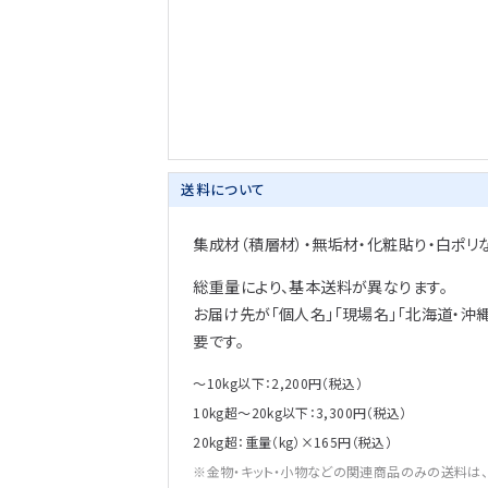
送料について
集成材（積層材）・無垢材・化粧貼り・白ポリ
総重量により、基本送料が異なります。
お届け先が「個人名」「現場名」「北海道・沖
要です。
～10kg以下：2,200円（税込）
10kg超～20kg以下：3,300円（税込）
20kg超：重量（kg）×165円（税込）
金物・キット・小物などの関連商品のみの送料は