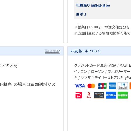
化粧貼り
（無塗装・塗装）
白ポリ
※営業日15:00までの注文確定分を
※追加料金による納期短縮が可能で
お支払いについて
詳しく見る
などの木材
クレジットカード決済（VISA / MASTER 
イレブン / ローソン / ファミリーマー
キ / ヤマザキデイリーストア）、PayP
縄・離島」の場合は追加送料が必
、