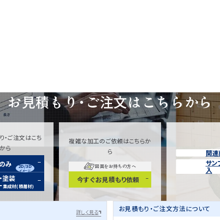
お見積もり・ご注文は
こちらから
り・ご注文はこち
複雑な加工のご依頼はこちらか
らから
ら
関連
サン
装のみ
2D/3D
図面をお持ちの方へ
入
イメージ
・塗装
今すぐお見積もり依頼
ー
集成材(積層材)
お見積もり・ご注文方法について
詳しく見る