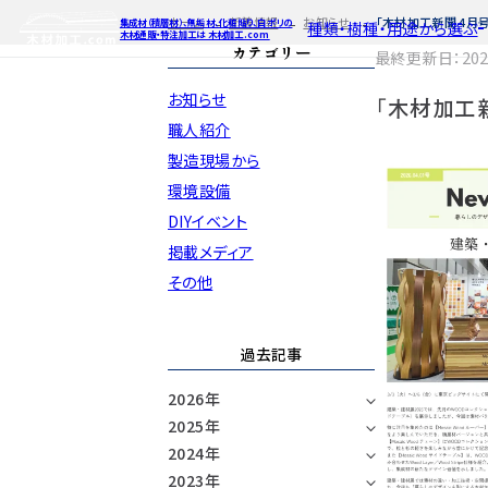
ホーム
新着情報
お知らせ
「木材加工新聞 4月
集成材（積層材）、無垢材、化粧貼り、白ポリの
種類・樹種・用途から選ぶ
木材通販・特注加工は 木材加工.com
カテゴリー
最終更新日：2026
お知らせ
「木材加工
特注対応
ご利用ガイ
種類・樹種・
Processing
職人紹介
製造現場から
自動お見積もり・ご注文はこち
自動お見積もり
自動お見積も
環境設備
カット・塗装のみ
カット・塗装の
カット・塗装の
2D/3D
イメージ
DIYイベント
カット・加工・塗装
カット・加工・塗
カット・加工・
フルオーダー
フルオーダー
フルオーダー
集成材(積層材)
集
集
掲載メディア
図面をお持ちの方
図
その他
今すぐお見積もり依頼
今すぐお見積
今すぐお見
関連商品
関連
関連
過去記事
サンプルのご購入
サンプ
サン
2026年
2025年
2024年
2023年