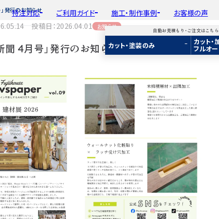
号」発行のお知らせ
特注対応
ご利用ガイド
施工・制作事例
お客様の声
.05.14 投稿日：2026.04.01
お知らせ
自動お見積もり・ご注文はこち
カット・
平面加工
初めての方へ
種類から選ぶ
工場製作事例
会
カット・塗装のみ
新聞 4月号」発行のお知らせ
フルオー
ド
用途から選ぶ
施工・制作事例
取
Guide
Choose by Type and Purpose
Production Example
断面加工
ご注文から商品到着までの流れ
樹種一覧
棚・収納・ラック
新
らから
・ご注文はこちらから
り・ご注文はこちらから
自動お見積もり・ご注文はこちらから
表面仕上
お見積もり・
用途などから選ぶ
ご注文方法について
カウンター・天板
み
み
カット・塗装のみ
2D/3D
2D/3D
2D/3D
塗装
変更・キャンセル・
返品・交換について
テーブル・机
イメージ
イメージ
イメージ
装
塗装
カット・加工・塗装
フルオーダー
成材(積層材)
成材(積層材)
集成材(積層材)
木材加工講座
納期・配送について
オーディオ関連
へ
面をお持ちの方へ
図面をお持ちの方へ
図面をお持ちの方へ
製作工程とこだわり
送料について
造作材・枠材
もり依頼
積もり依頼
今すぐお見積もり依頼
お支払いについて
階段
商品
商品
関連商品
ルのご購入
プルのご購入
サンプルのご購入
注意事項とよくある質問
プレート・表札
子ども・孫のためのD
新生活