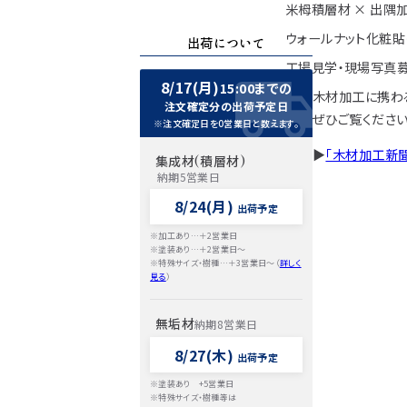
米栂積層材 × 出隅
ウォールナット化粧貼
出荷について
工場見学・現場写真
8/17(月)
15:00までの
木材加工に携わ
注文確定分の出荷予定日
ぜひご覧ください
※注文確定日を0営業日と数えます。
▶
「木材加工新聞
集成材(積層材)
納期5営業日
8/24(月)
出荷予定
※加工あり…＋2営業日
※塗装あり…＋2営業日～
※特殊サイズ・樹種…＋3営業日～（
詳しく
見る
）
無垢材
納期8営業日
8/27(木)
出荷予定
※塗装あり +5営業日
※特殊サイズ・樹種等は