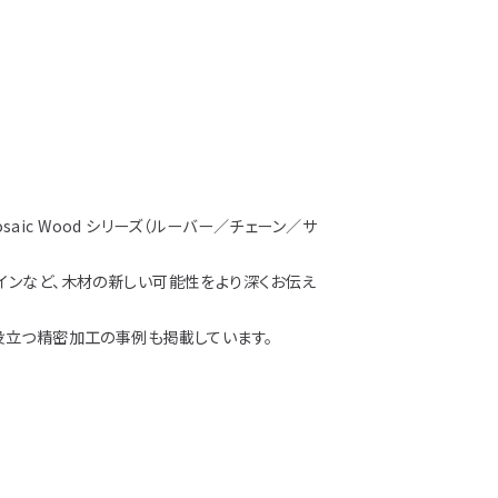
ラフト
aic Wood シリーズ（ルーバー／チェーン／サ
インなど、木材の新しい可能性をより深くお伝え
役立つ精密加工の事例も掲載しています。