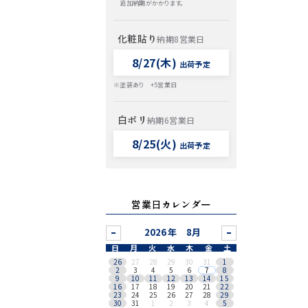
追加納期がかかります。
化粧貼り
納期8営業日
8/27(木)
出荷予定
※塗装あり +5営業日
白ポリ
納期6営業日
8/25(火)
出荷予定
営業日カレンダー
8月
日
月
火
水
木
金
土
26
27
28
29
30
31
1
2
3
4
5
6
7
8
9
10
11
12
13
14
15
16
17
18
19
20
21
22
23
24
25
26
27
28
29
30
31
1
2
3
4
5