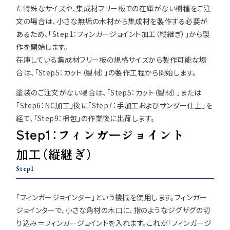
注意事項とよくある質問
た特殊なサイズや、集成材フリー板での在庫がない樹種をご注
フォトコンテスト
その他
文の場合は、小さな無垢の木材から集成材を製作する必要が
あるため、「Step1：フィンガージョイント加工（縦継ぎ）」から製
作を開始します。
在庫している集成材フリー板の規格サイズから製作可能な場
合は、「Step5：カット（製材）」の製作工程から開始します。
塗装のご注文がない場合は、「Step5：カット（製材）」または
「Step6：NC加工」後に「Step7：手加工およびサンダー仕上」を
経て、「Step9：梱包」の作業後に出荷します。
Step1：フィンガージョイント
加工（縦継ぎ）
Step1
「フィンガージョインター」という機械を使用します。
フィンガー
ジョインターで、小さな角材の木口に、指のようなジグザグの切
り込み＝フィンガージョイントを入れます。
これが「フィンガージ