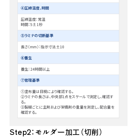
④圧締温度、時間
圧締温度：常温
時間：5±1秒
⑤ラミナの切断基準
長さ（mm）：指示寸法±10
⑥養生
養生：24時間以上
⑦管理基準
①塗布量は目視により確認する。
②ラミナの長さは、中央部1点をスケールで測定し、確認す
る。
③製糊ごとに主剤および架橋剤の重量を測定し、配合量を
確認する。
Step2：モルダー加工（切削）