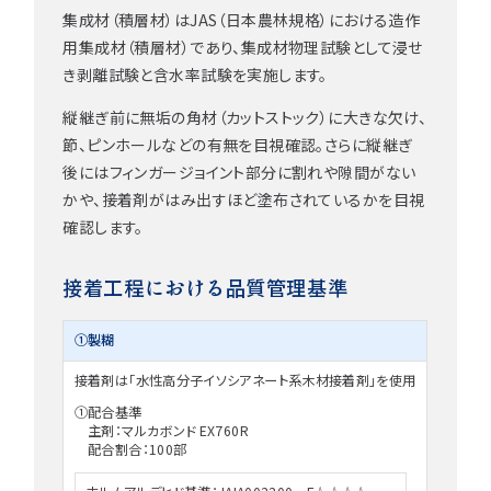
集成材（積層材）はJAS（日本農林規格）における造作
用集成材（積層材）であり、集成材物理試験として浸せ
き剥離試験と含水率試験を実施します。
縦継ぎ前に無垢の角材（カットストック）に大きな欠け、
節、ピンホールなどの有無を目視確認。
さらに縦継ぎ
後にはフィンガージョイント部分に割れや隙間がない
かや、接着剤がはみ出すほど塗布されているかを目視
確認します。
接着工程における品質管理基準
①製糊
接着剤は「水性高分子イソシアネート系木材接着剤」を使用
①配合基準
主剤：マルカボンド EX760R
配合割合：100部