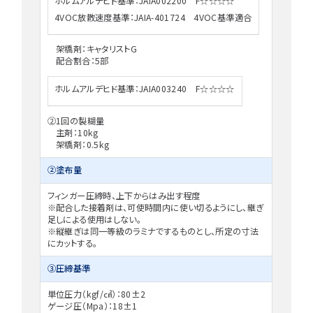
ホルムアルデヒド基準：JAIA002200 F☆☆☆☆
4VOC放散速度基準：JAIA-401724 4VOC基準適合
架橋剤：キャタリストG
配合割合：5部
ホルムアルデヒド基準：JAIA003240 F☆☆☆☆
②1回の製糊量
主剤：10kg
架橋剤：0.5kg
②塗布量
フィンガー圧締時、上下からはみ出す程度
※配合した接着剤は、可使時間内に使い切るようにし、継ぎ
足しによる使用はしない。
※縦継ぎは同一等級のラミナでするものとし、所定の寸法
にカットする。
③圧締基準
単位圧力（kgf/㎠）：80±2
ゲージ圧（Mpa）：18±1