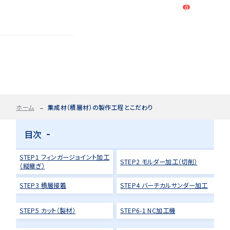
0
ログイン
カート
新規会員登録
集成材（積層材）の
2D/3D
自動お見積もり・ご注文はこちらから
イメージ
製作工程とこだわり
カット・加工・塗装
カット・塗装のみ
フルオーダー
PRODUCTION FLOW
集成材(積層材)
ホーム
集成材（積層材）の製作工程とこだわり
今すぐお見積もり依頼
図面をお持ちの方へ
目次
関連商品
サンプルのご購入
STEP1
フィンガージョイント
加工
STEP2
モルダー加工（切削）
（縦継ぎ）
0584-33-2070
Tel.
STEP3 積層接着
STEP4
バーチカルサンダー
加工
営業時間 9:00〜17:00（土日祝 定休）
STEP5 カット（製材）
STEP6-1 NC加工機
種類・樹種・用途から選ぶ