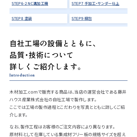
STEP6-2 NC溝加工機
STEP7
手加工・サンダー仕上
用途などから選
種類から選ぶ
樹種一覧
特注対応
ぶ
STEP8 塗装
STEP9 梱包
取扱木材と選び方
平面加工
断面加工
ご利用ガイド
自社工場の設備とともに、
表面仕上
塗装
集成材（積層材）
初めての方へ
施工・制作事例
品質・技術について
木材加工講座
製作工程とこだわり
ご注文から商品到着までの流れ
無垢材
詳しくご紹介します。
施工・制作事例TOP
工場製作事例
お客様の声
お見積もり・
ご注文方法について
Introduction
棚・収納・ラック
カウンター・天板
化粧貼り
会社情報
変更・キャンセル・
返品・交換について
テーブル・机
オーディオ関連
木材加工.comで販売する商品は、当店の運営会社である藤井
©2025 mokuzaikako.com All Rights Reserved.
納期・配送について
ハウス産業株式会社の自社工場で製作します。
会社概要
新着情報
白ポリ
造作材・枠材
階段
ここでは工場の製作過程とこだわりを写真とともに詳しくご紹
送料について
介します。
プレート・表札
子ども・孫のためのDIY
お支払いについて
なお、製作工程はお客様のご注文内容により異なります。
新生活
アイディア作品・クラフト
原材料として在庫している集成材フリー板の規格サイズを超え