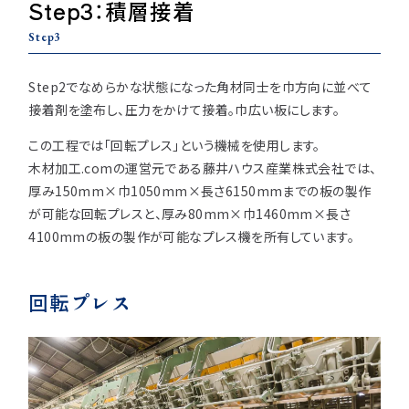
Step3：積層接着
Step3
Step2でなめらかな状態になった角材同士を巾方向に並べて
接着剤を塗布し、圧力をかけて接着。巾広い板にします。
この工程では「回転プレス」という機械を使用します。
木材加工.comの運営元である藤井ハウス産業株式会社では、
厚み150mm×巾1050mm×長さ6150mmまでの板の製作
が可能な回転プレスと、厚み80mm×巾1460mm×長さ
4100mmの板の製作が可能なプレス機を所有しています。
回転プレス