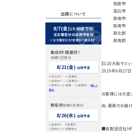
和泉市
高石市
出荷について
泉南市
阪南市
8/7(金)
15:00までの
泉北郡
注文確定分の出荷予定日
泉南郡
※注文確定日を0営業日と数えます。
集成材(積層材)
納期5営業日
【G20大阪サミ
8/21(金)
出荷予定
2019年6月27
※加工あり…＋2営業日
※塗装あり…＋2営業日～
※特殊サイズ・樹種…＋3営業日～（
詳しく
見る
）
お客様には大変
無垢材
尚、最新のお届
納期8営業日
8/26(水)
出荷予定
※塗装あり +5営業日
■各配送会社H
※特殊サイズ・樹種等は