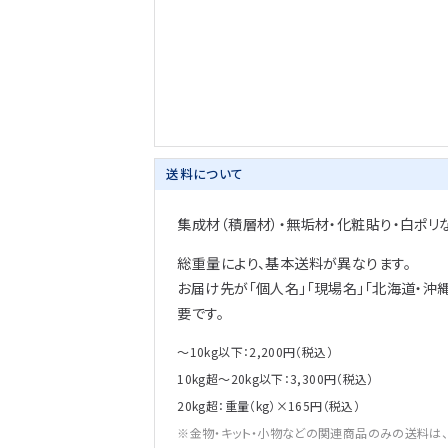
送料について
集成材（積層材）・無垢材・化粧貼り・白ポリ
総重量により、基本送料が異なります。
お届け先が「個人名」「現場名」「北海道・沖
要です。
～10kg以下：2,200円（税込）
10kg超～20kg以下：3,300円（税込）
20kg超：重量（kg）×165円（税込）
金物・キット・小物などの関連商品のみの送料は