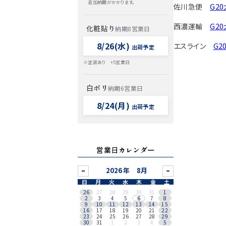
追加納期がかかります。
佐川急便
G2
西濃運輸
G2
化粧貼り
納期8営業日
8/26(水)
エスライン
G
出荷予定
※塗装あり +5営業日
白ポリ
納期6営業日
8/24(月)
出荷予定
営業日カレンダー
8月
日
月
火
水
木
金
土
26
27
28
29
30
31
1
2
3
4
5
6
7
8
9
10
11
12
13
14
15
16
17
18
19
20
21
22
23
24
25
26
27
28
29
30
31
1
2
3
4
5