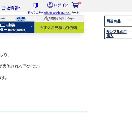
0
ログイン
会社情報
初めての方へ
カート
新規会員登録はこちら
2D/3D
らから
図面をお持ちの方へ
関連商品
イメージ
加工・塗装
社概要
今すぐお見積もり依頼
ダー
集成材(積層材)
サンプルのご
扱木材と選び方
購入
着情報
集成材（積層材）
無垢材
より、
化粧貼り
白ポリ
が実施される予定です。
す。
IY