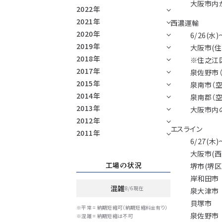
大阪市内
2022年
2021年
西濃運輸
2020年
6/26(水
2019年
大阪市(住
2018年
※住之江
2017年
泉佐野市
2015年
泉南市（
2014年
泉南郡（空
2013年
大阪市内
2012年
エスライン
2011年
6/27(木
大阪市(西
工場の状況
堺市(堺区
岸和田市
混雑
8/6現在
泉大津市
貝塚市
※平常 = 納期短縮可（納期短縮料金有り）
泉佐野市
※混雑 = 納期短縮は不可