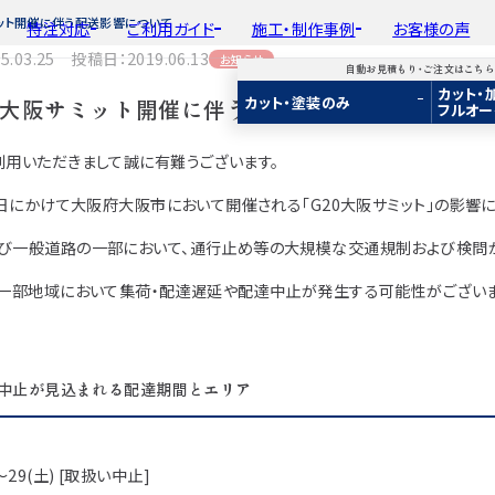
ミット開催に伴う配送影響について
特注対応
ご利用ガイド
施工・制作事例
お客様の声
.03.25 投稿日：2019.06.13
お知らせ
自動お見積もり・ご注文はこち
カット・
平面加工
初めての方へ
種類から選ぶ
工場製作事例
会
カット・塗装のみ
20大阪サミット開催に伴う配送影響について
フルオー
ド
用途から選ぶ
施工・制作事例
取
Guide
Choose by Type and Purpose
Production Example
断面加工
ご注文から商品到着までの流れ
樹種一覧
棚・収納・ラック
新
利用いただきまして誠に有難うございます。
らから
・ご注文はこちらから
り・ご注文はこちらから
自動お見積もり・ご注文はこちらから
表面仕上
お見積もり・
用途などから選ぶ
ご注文方法について
カウンター・天板
み
み
カット・塗装のみ
2D/3D
2D/3D
2D/3D
9日にかけて大阪府大阪市において開催される「G20大阪サミット」の影響に
塗装
変更・キャンセル・
返品・交換について
テーブル・机
イメージ
イメージ
イメージ
装
塗装
カット・加工・塗装
フルオーダー
び一般道路の一部において、通行止め等の大規模な交通規制および検問
成材(積層材)
成材(積層材)
集成材(積層材)
木材加工講座
納期・配送について
オーディオ関連
へ
面をお持ちの方へ
図面をお持ちの方へ
図面をお持ちの方へ
、一部地域において集荷・配達遅延や配達中止が発生する可能性がございま
製作工程とこだわり
送料について
造作材・枠材
もり依頼
積もり依頼
今すぐお見積もり依頼
お支払いについて
階段
商品
商品
関連商品
ルのご購入
プルのご購入
サンプルのご購入
注意事項とよくある質問
プレート・表札
中止が見込まれる配達期間とエリア
子ども・孫のためのD
新生活
)～29(土) [取扱い中止]