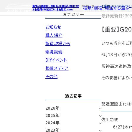
ホーム
新着情報
お知らせ
【重要】G20大阪サ
集成材（積層材）、無垢材、化粧貼り、白ポリの
種類・樹種・用途から選ぶ
木材通販・特注加工は 木材加工.com
カテゴリー
最終更新日：2025
お知らせ
【重要】G
特注対応
ご利用ガイ
種類・樹種・
Processing
職人紹介
いつも当店をご
製造現場から
自動お見積もり・ご注文はこち
自動お見積もり
自動お見積も
環境設備
カット・塗装のみ
カット・塗装の
カット・塗装の
2D/3D
6月28日から2
イメージ
DIYイベント
カット・加工・塗装
カット・加工・塗
カット・加工・
フルオーダー
フルオーダー
フルオーダー
阪神高速道路及
集成材(積層材)
集
集
掲載メディア
図面をお持ちの方
図
その他
その影響により
今すぐお見積もり依頼
今すぐお見積
今すぐお見
関連商品
関連
関連
過去記事
サンプルのご購入
サンプ
サン
配達遅延または
2026年
2025年
佐川急便
2024年
6/27(木
2023年