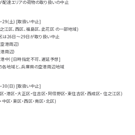
アイディア作品・ク
が配達エリアの荷物の取り扱いの中止
フォトコンテスト
)～29(土) [取扱い中止]
その他
之江区、西区、福島区、此花区 の一部地域)
区は26日～29日が取り扱い中止
（空港周辺）
空港周辺）
港中）[日時指定不可、遅延予想]
の各地域と、兵庫県の空港周辺地域
)～30(日) [取扱い中止]
区・港区・大正区・住吉区・阿倍野区・東住吉区・西成区・ 住之江区)
・中区・東区・西区・南区・北区)