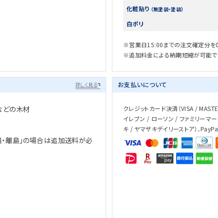
化粧貼り
（無塗装・塗装）
白ポリ
※営業日15:00までの注文確定分を
※追加料金による納期短縮が可能で
お支払いについて
詳しく見る
などの木材
クレジットカード決済（VISA / MASTER 
イレブン / ローソン / ファミリーマー
キ / ヤマザキデイリーストア）、PayP
縄・離島」の場合は追加送料が必
、