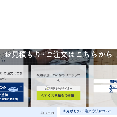
お見積もり・ご注文は
こちらから
り・ご注文はこち
複雑な加工のご依頼はこちらか
らから
ら
関連
サン
装のみ
2D/3D
図面をお持ちの方へ
入
イメージ
・塗装
今すぐお見積もり依頼
ー
集成材(積層材)
お見積もり・ご注文方法について
詳しく見る