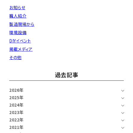
お知らせ
用途などから選
種類から選ぶ
樹種一覧
特注対応
ぶ
職人紹介
製造現場から
取扱木材と選び方
平面加工
断面加工
ご利用ガイド
環境設備
DIYイベント
表面仕上
塗装
集成材（積層材）
初めての方へ
施工・制作事例
掲載メディア
木材加工講座
製作工程とこだわり
その他
ご注文から商品到着までの流れ
無垢材
施工・制作事例TOP
工場製作事例
お客様の声
お見積もり・
ご注文方法について
過去記事
棚・収納・ラック
カウンター・天板
化粧貼り
会社情報
変更・キャンセル・
返品・交換について
テーブル・机
オーディオ関連
2026年
©2025 mokuzaikako.com All Rights Reserved.
納期・配送について
会社概要
新着情報
2025年
白ポリ
造作材・枠材
階段
2024年
送料について
2023年
プレート・表札
子ども・孫のためのDIY
2022年
お支払いについて
新生活
アイディア作品・クラフト
2021年