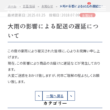
0
ログイン
ホーム
新着情報
お知らせ
大雨の影響による配送の遅延について
カート
新規会員登録
最終更新日：2025.03.25 投稿日：2018.07.09
お知らせ
大雨の影響による配送の遅延につ
2D/3D
自動お見積もり・ご注文はこちらから
イメージ
いて
カット・加工・塗装
カット・塗装のみ
フルオーダー
集成材(積層材)
この度の豪雨により被災された皆様に、心よりお見舞い申し上
今すぐお見積もり依頼
図面をお持ちの方へ
げます。
現在、この影響により商品のお届けに遅延などが発生しており
ます。
関連商品
サンプルのご購入
大変ご迷惑をおかけ致しますが、何卒ご理解の程よろしくお願
い致します。
0584-33-2070
Tel.
営業時間 9:00〜17:00（土日祝 定休）
一覧へ戻る
カテゴリー
種類・樹種・用途から選ぶ