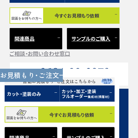
今すぐお見積もり依頼
図面をお持ちの方へ
関連商品
サンプルのご購入
ご相談・お問い合わせ窓口
0584-33-2070
Tel.
お見積もり・ご注文
営業時間 9:00〜17:00（土日祝 定休）
2D/3D
自動お見積もり・ご注文はこちらから
イメージ
カット・加工・塗装
カット・塗装のみ
フルオーダー
集成材(積層材)
今すぐお見積もり依頼
図面をお持ちの方へ
お問い合わせフォーム
関連商品
サンプルのご購入