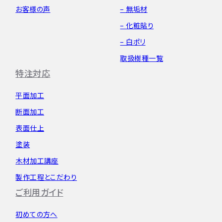
お客様の声
– 無垢材
– 化粧貼り
– 白ポリ
取扱樹種一覧
特注対応
平面加工
断面加工
表面仕上
塗装
木材加工講座
製作工程とこだわり
ご利用ガイド
初めての方へ