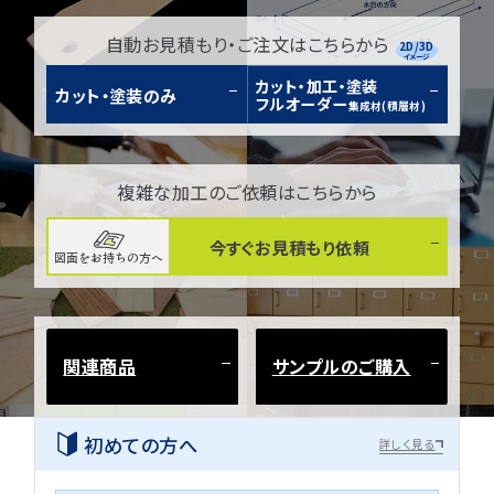
自動お見積もり・ご注文はこちらから
2D/3D
イメージ
カット・加工・塗装
カット・塗装のみ
フルオーダー
集成材(積層材)
複雑な加工のご依頼はこちらから
今すぐお見積もり依頼
図面をお持ちの方へ
関連商品
サンプルのご購入
初めての方へ
詳しく見る