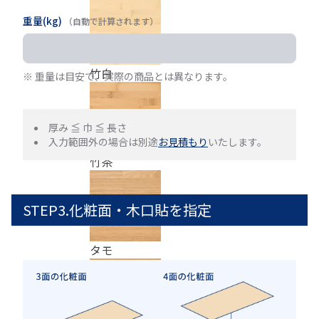
重量(kg)
（自動で計算されます）
竹白
※ 重量は目安で、実際の商品とは異なります。
厚み ≦ 巾 ≦ 長さ
入力範囲外の場合は別途
お見積もり
いたします。
竹茶
STEP3.化粧面・木口貼を指定
タモ