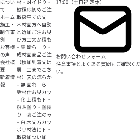
につい
材・
対
イド
り・
17:00（土日祝 定休）
て
樹種
応
初め
ご注
ホーム
取扱
平
ての
文
施工・
木材
面
方へ
自動
制作事
と選
加
ご注
お見
例
び方
工
文か
積も
お客様
– 集
断
ら
り・
の声
成材
面
商品
ご注
お問い合わせフォーム
会社概
（積
加
到着
文は
注意事項とよくある質問
もご確認く
要
層
工
まで
こち
い。
新着情
材）
表
の流
らか
報
– 無
面
れ
ら
垢材
仕
お見
カッ
– 化
上
積も
ト・
粧貼
塗
り・
塗装
り
装
ご注
のみ
– 白
木
文方
カッ
ポリ
材
法に
ト・
取扱
加
つい
加