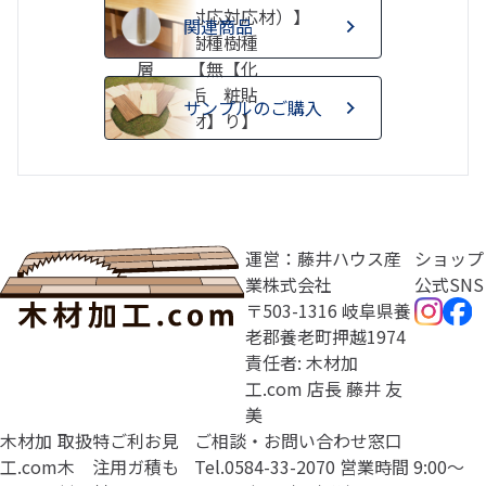
【集成
対応
対応
材）】
関連商品
材（積
樹種
樹種
層
【無
【化
材）】
垢
粧貼
サンプルのご購入
材】
り】
運営：藤井ハウス産
ショップ
業株式会社
公式SNS
〒503-1316 岐阜県養
老郡養老町押越1974
責任者: 木材加
工.com 店長 藤井 友
美
木材加
取扱
特
ご利
お見
ご相談・お問い合わせ窓口
工.com
木
注
用ガ
積も
Tel.
0584-33-2070
営業時間 9:00〜