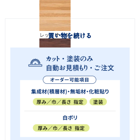
レッドオーク
買い物を続ける
ローズウッド
その他
白ポリ
用途
棚
天板、
スピーカ
造
階
家