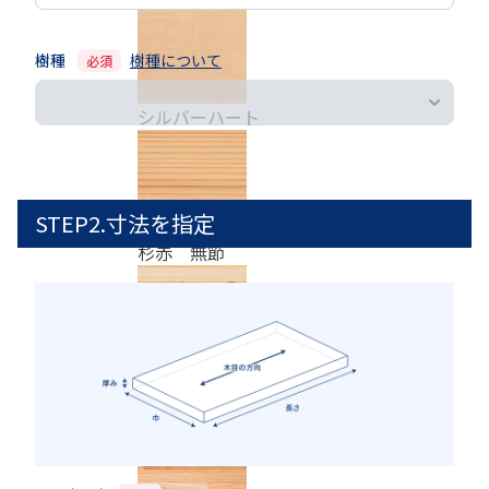
樹種
樹種について
必須
シルバーハート
STEP2.寸法を指定
杉赤 無節
杉源平 節