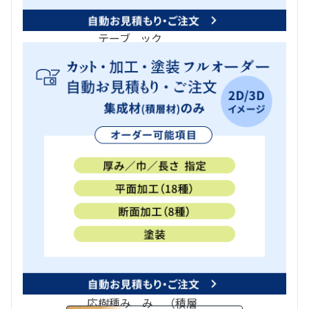
板
カウン
ー、オー
作
段
具
ター、
ディオラ
材
材
材
テーブ
ック
ル
材質
軽い、軟らかい
重い、堅い
色
ナチュラ
ミディ
ダーク
ル（白、
アム
（濃
黄）
（薄
茶、
茶）
黒）
価格帯
低
中
高
その他
カッ
カッ
カッ
フルオー
国
ト・塗
ト・
ト・
ダー 対
産
装の
塗装
塗装
応樹種
材
み 対
の
の
【集成材
応樹種
み
み
（積層