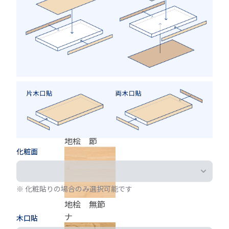
チェリー
チーク
地桧 節
化粧面
※ 化粧貼りの場合のみ選択可能です
地桧 無節
ナ
木口貼