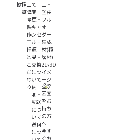
樹種
工
て
工・
一覧
講
変
塗装
座
更・
フル
製
キャ
オー
作
ンセ
ダー
工
ル・
集成
程
返
材(積
と
品・
層材)
こ
交換
2D/3D
だ
につ
イメ
わ
いて
ージ
り
納
図面
期・
をお
配送
持ち
につ
の方
いて
へ
送料
今す
につ
ぐお
いて