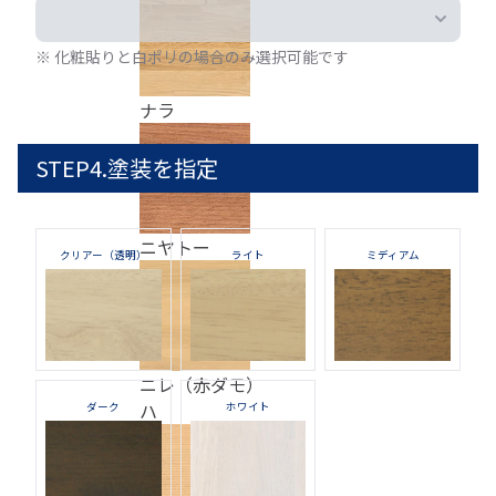
※ 化粧貼りと白ポリの場合のみ選択可能です
ナラ
STEP4.塗装を指定
ニヤトー
クリアー（透明）
ライト
ミディアム
ニレ（赤ダモ）
ハ
ダーク
ホワイト