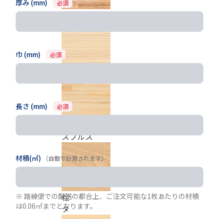
厚み (mm)
必須
杉源平 無節
巾 (mm)
必須
杉白 無節
長さ (mm)
必須
スプルス
材積(㎥)
（自動で計算されます）
※ 路線便での配送の都合上、ご注文可能な1枚あたりの材積
栓
は0.06㎥までとなります。
タ