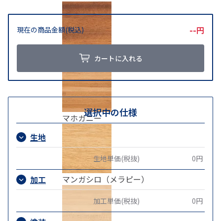
--
円
現在の商品金額(税込)
マコレ
カートに入れる
選択中の仕様
マホガニー
生地
生地単価(税抜)
0円
マンガシロ（メラピー）
加工
加工単価(税抜)
0円