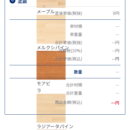
塗装
メープル
塗装単価(税抜)
0円
単材積
--
単重量
--
合計単価(税抜)
--円
メルクシパイン
消費税(10%)
--円
合計単価(税込)
--円
数量
--
モアビ
合計材積
--
ラ
合計重量
--
--
商品金額(税込)
円
ラジアータパイン