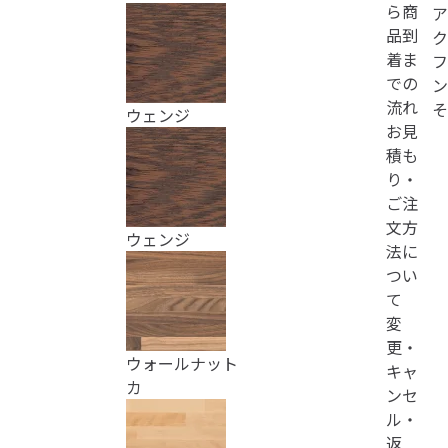
ら商
ア
品到
ク
着ま
フ
での
ン
流れ
そ
ウェンジ
お見
積も
り・
ご注
文方
ウェンジ
法に
つい
て
変
更・
ウォールナット
キャ
カ
ンセ
ル・
返