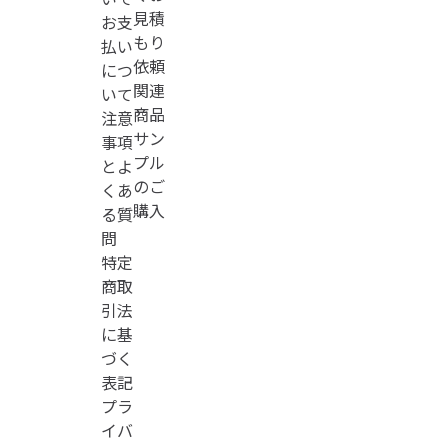
見積
お支
もり
払い
依頼
につ
関連
いて
商品
注意
サン
事項
プル
とよ
のご
くあ
購入
る質
問
特定
商取
引法
に基
づく
表記
プラ
イバ