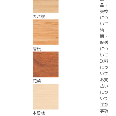
品・
交換
カバ桜
につ
いて
納
期・
配送
につ
唐松
いて
送料
につ
いて
お支
花梨
払い
につ
いて
注意
事項
木曽桧