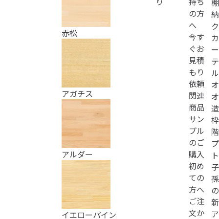
り
持ち
棚
の方
納
へ
ク
赤松
今す
カ
ぐお
ー
見積
テ
もり
ル
依頼
オ
アガチス
関連
オ
商品
造
サン
枠
プル
階
のご
プ
購入
アルダー
ト
初め
子
ての
孫
方へ
の
ご注
新
文か
ア
イエローパイン