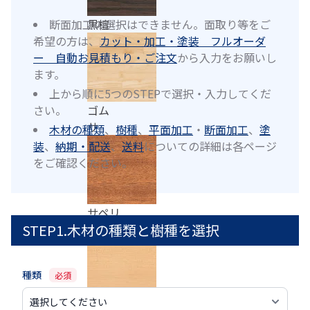
断面加工の選択はできません。面取り等をご
黒檀
希望の方は、
カット・加工・塗装 フルオーダ
ー 自動お見積もり・ご注文
から入力をお願いし
ます。
上から順に5つのSTEPで選択・入力してくだ
さい。
ゴム
サ
木材の種類
、
樹種
、
平面加工
・
断面加工
、
塗
装
、
納期・配送
、
送料
についての詳細は各ページ
をご確認ください。
サペリ
STEP1.木材の種類と樹種を選択
種類
必須
さわら