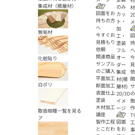
材
集成材（積層材）
のみ
材
図面をお
カッ
2
持ちの方
ト・
メ
へ
加
無垢材
今すぐお
図
工・
見積もり
持
塗装
依頼
へ
フル
関連商品
今
オー
化粧貼り
サンプル
見
ダー
のご購入
依
集成
平面加工
関
材(積
白ポリ
断面加工
サ
層材)
表面仕上
の
2D/3D
塗装
施
イメ
木材加工
作
ージ
取扱樹種一覧を見る
講座
T
ア
製作工程
図面
工
とこだわ
をお
事