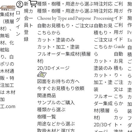
新
種類・樹種・用途から選ぶ
特注対応
ご利
施
規
種類・樹種・用途から選ぶ
特注対応
用ガ
作
カ
ロ
集成材
会
イド
施
ー
Choose by Type and Purpose
Processing
グ
（積層
員
ご利
作
ト
自動お見積もり・ご注文は
自動お見
イ
材）、
登
用ガ
こちらから
積もり・
Pr
ン
無垢
録
イド
カット・塗装のみ
ご注文は
Ex
材、化
カット・加工・塗装
こちらか
Guide
自
粧貼
フルオーダー
集成材(積層
ら
自動
積
り、白
材)
カット・
お見
ご
ポリの
2D/3D
イメージ
塗装のみ
積も
こ
木材通
カット・
り・
ら
販・特
図面をお持ちの方へ
加工・塗
ご注
カ
注加工
今すぐお見積もり依頼
装
文は
塗
は 木材
関連商品
フルオー
こち
カ
加
サンプルのご購入
ダー
集成
らか
加
工.com
種類から選ぶ
材(積層
ら
装
樹種一覧
材)
カッ
フ
用途などから選ぶ
2D/3D
イ
ト・
ダ
取扱木材と選び方
メージ
塗装