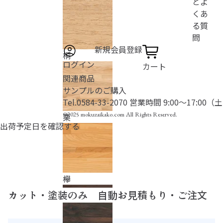
とよ
くあ
る質
問
新規会員登録
桐
ログイン
カート
関連商品
サンプルのご購入
Tel.
0584-33-2070
営業時間 9:00〜17:00
©2025 mokuzaikako.com All Rights Reserved.
栗
出荷予定日を確認する
欅
カット・塗装のみ 自動お見積もり・ご注文