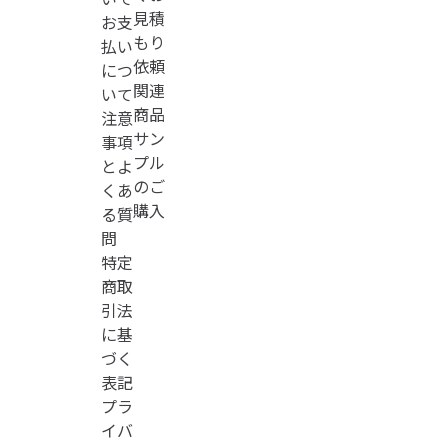
見積
お支
もり
払い
依頼
につ
関連
いて
商品
注意
サン
事項
プル
とよ
のご
くあ
購入
る質
問
特定
商取
引法
に基
づく
表記
プラ
イバ