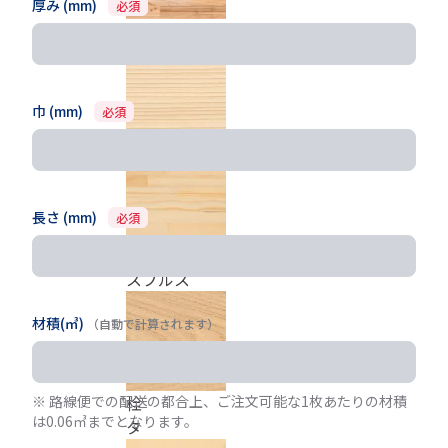
厚み (mm)
必須
杉源平 無節
巾 (mm)
必須
杉白 無節
長さ (mm)
必須
スプルス
材積(㎥)
（自動で計算されます）
※ 路線便での配送の都合上、ご注文可能な1枚あたりの材積
栓
は0.06㎥までとなります。
タ