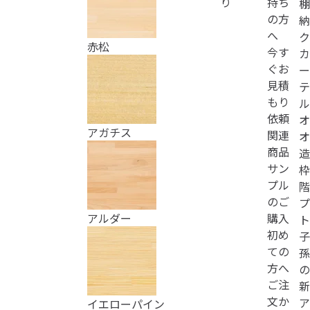
り
持ち
棚
の方
納
へ
ク
赤松
今す
カ
ぐお
ー
見積
テ
もり
ル
依頼
オ
アガチス
関連
オ
商品
造
サン
枠
プル
階
のご
プ
購入
アルダー
ト
初め
子
ての
孫
方へ
の
ご注
新
文か
ア
イエローパイン