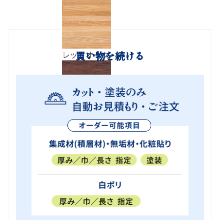
レッドオーク
買い物を続ける
ローズウッド
その他
白ポリ
用途
棚
天板、
スピーカ
造
階
家