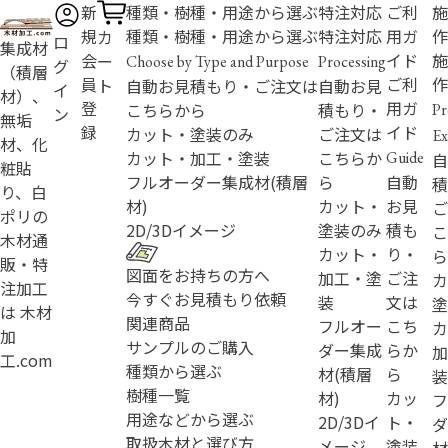
新
種類・樹種・用途から選ぶ
特注対応
ご利
施
規
種類・樹種・用途から選ぶ
特注対応
用ガ
作
カ
ロ
集成材
会
イド
施
ー
Choose by Type and Purpose
Processing
グ
（積層
員
ご利
作
ト
自動お見積もり・ご注文は
自動お見
イ
材）、
登
用ガ
こちらから
積もり・
Pr
ン
無垢
録
イド
カット・塗装のみ
ご注文は
Ex
材、化
カット・加工・塗装
こちらか
Guide
自
粧貼
フルオーダー
集成材(積層
ら
自動
積
り、白
材)
カット・
お見
ご
ポリの
2D/3D
イメージ
塗装のみ
積も
こ
木材通
カット・
り・
ら
販・特
図面をお持ちの方へ
加工・塗
ご注
カ
注加工
今すぐお見積もり依頼
装
文は
塗
は 木材
関連商品
フルオー
こち
カ
加
サンプルのご購入
ダー
集成
らか
加
工.com
種類から選ぶ
材(積層
ら
装
樹種一覧
材)
カッ
フ
用途などから選ぶ
2D/3D
イ
ト・
ダ
取扱木材と選び方
メージ
塗装