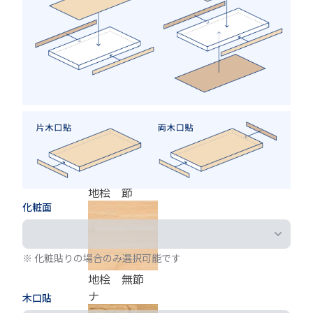
チェリー
チーク
地桧 節
化粧面
※ 化粧貼りの場合のみ選択可能です
地桧 無節
ナ
木口貼