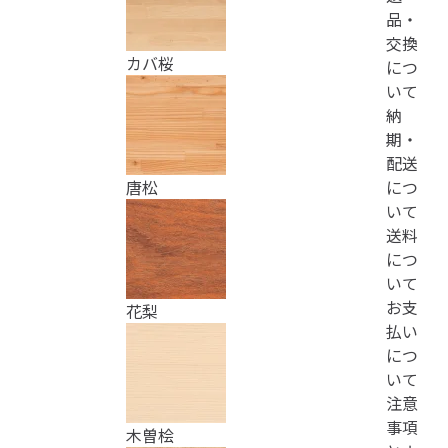
品・
交換
カバ桜
につ
いて
納
期・
配送
につ
唐松
いて
送料
につ
いて
お支
花梨
払い
につ
いて
注意
事項
木曽桧