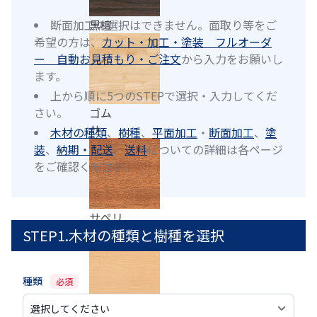
断面加工の選択はできません。面取り等をご
黒檀
希望の方は、
カット・加工・塗装 フルオーダ
ー 自動お見積もり・ご注文
から入力をお願いし
ます。
上から順に5つのSTEPで選択・入力してくだ
さい。
ゴム
サ
木材の種類
、
樹種
、
平面加工
・
断面加工
、
塗
装
、
納期・配送
、
送料
についての詳細は各ページ
をご確認ください。
サペリ
STEP1.木材の種類と樹種を選択
種類
必須
さわら