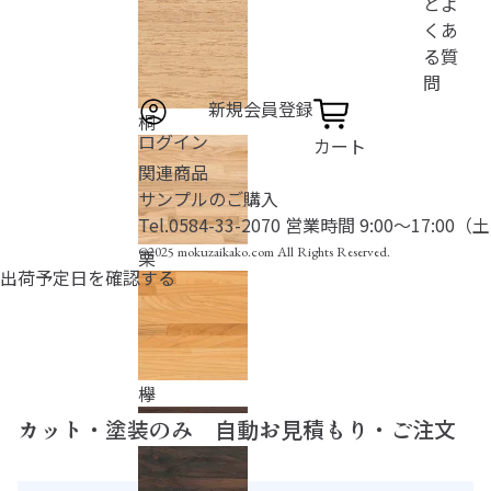
とよ
くあ
る質
問
新規会員登録
桐
ログイン
カート
関連商品
サンプルのご購入
Tel.
0584-33-2070
営業時間 9:00〜17:00
©2025 mokuzaikako.com All Rights Reserved.
栗
出荷予定日を確認する
欅
カット・塗装のみ 自動お見積もり・ご注文