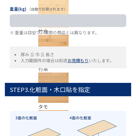
重量(kg)
（自動で計算されます）
竹白
※ 重量は目安で、実際の商品とは異なります。
厚み ≦ 巾 ≦ 長さ
入力範囲外の場合は別途
お見積もり
いたします。
竹茶
STEP3.化粧面・木口貼を指定
タモ