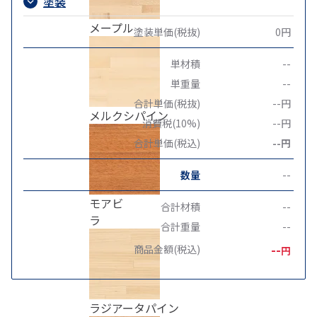
塗装
メープル
塗装単価(税抜)
0円
単材積
--
単重量
--
合計単価(税抜)
--円
メルクシパイン
消費税(10%)
--円
合計単価(税込)
--円
数量
--
モアビ
合計材積
--
ラ
合計重量
--
--
商品金額(税込)
円
ラジアータパイン