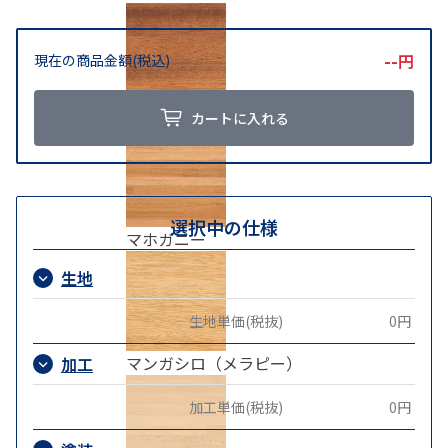
--
円
現在の商品金額(税込)
マコレ
カートに入れる
選択中の仕様
マホガニー
生地
生地単価(税抜)
0円
マンガシロ（メラピー）
加工
加工単価(税抜)
0円