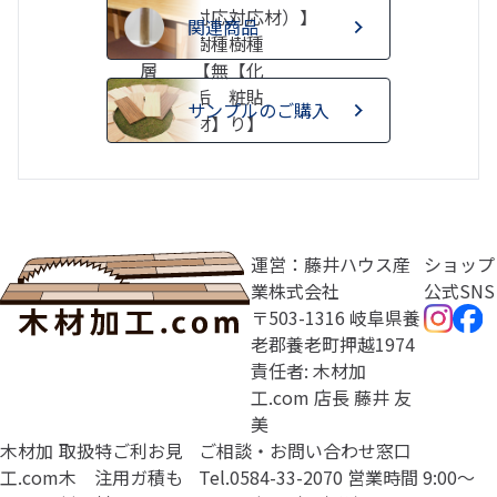
【集成
対応
対応
材）】
関連商品
材（積
樹種
樹種
層
【無
【化
材）】
垢
粧貼
サンプルのご購入
材】
り】
運営：藤井ハウス産
ショップ
業株式会社
公式SNS
〒503-1316 岐阜県養
老郡養老町押越1974
責任者: 木材加
工.com 店長 藤井 友
美
木材加
取扱
特
ご利
お見
ご相談・お問い合わせ窓口
工.com
木
注
用ガ
積も
Tel.
0584-33-2070
営業時間 9:00〜