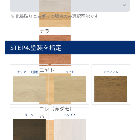
※ 化粧貼りと白ポリの場合のみ選択可能です
ナラ
STEP4.塗装を指定
ニヤトー
クリアー（透明）
ライト
ミディアム
ニレ（赤ダモ）
ハ
ダーク
ホワイト