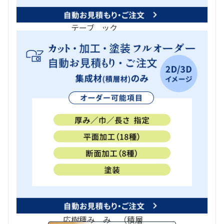
板
カウン
ー、オー
作
段
具
ター、
ディオラ
材
材
材
テーブ
ック
ル
材質
軽い、軟らかい
重い、堅い
色
ナチュラ
ミディ
ダーク
ル（白、
アム
（濃
黄）
（薄
茶、
茶）
黒）
価格帯
低
中
高
その他
カッ
カッ
カッ
フルオー
国
ト・塗
ト・
ト・
ダー 対
産
装の
塗装
塗装
応樹種
材
み 対
の
の
【集成材
応樹種
み
み
（積層