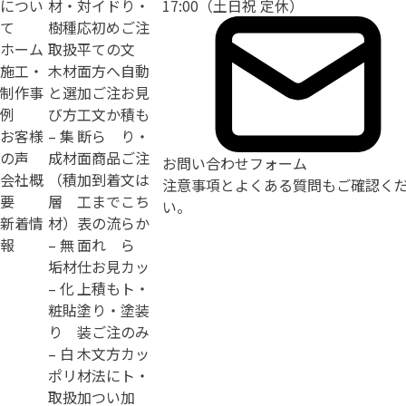
につい
材・
対
イド
り・
17:00（土日祝 定休）
て
樹種
応
初め
ご注
ホーム
取扱
平
ての
文
施工・
木材
面
方へ
自動
制作事
と選
加
ご注
お見
例
び方
工
文か
積も
お客様
– 集
断
ら
り・
の声
成材
面
商品
ご注
お問い合わせフォーム
会社概
（積
加
到着
文は
注意事項とよくある質問
もご確認く
要
層
工
まで
こち
い。
新着情
材）
表
の流
らか
報
– 無
面
れ
ら
垢材
仕
お見
カッ
– 化
上
積も
ト・
粧貼
塗
り・
塗装
り
装
ご注
のみ
– 白
木
文方
カッ
ポリ
材
法に
ト・
取扱
加
つい
加