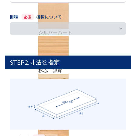
樹種
樹種について
必須
シルバーハート
STEP2.寸法を指定
杉赤 無節
杉源平 節