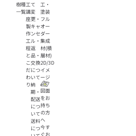
樹種
工
て
工・
一覧
講
変
塗装
座
更・
フル
製
キャ
オー
作
ンセ
ダー
工
ル・
集成
程
返
材(積
と
品・
層材)
こ
交換
2D/3D
だ
につ
イメ
わ
いて
ージ
り
納
図面
期・
をお
配送
持ち
につ
の方
いて
へ
送料
今す
につ
ぐお
いて