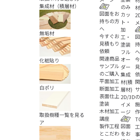
材
集成材（積層材）
のみ
材
図面をお
カッ
2
持ちの方
ト・
メ
へ
加
無垢材
今すぐお
図
工・
見積もり
持
塗装
依頼
へ
フル
関連商品
今
オー
化粧貼り
サンプル
見
ダー
のご購入
依
集成
平面加工
関
材(積
白ポリ
断面加工
サ
層材)
表面仕上
の
2D/3D
塗装
施
イメ
木材加工
作
ージ
取扱樹種一覧を見る
講座
T
ア
製作工程
図面
工
とこだわ
をお
事