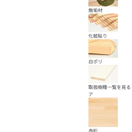
無垢材
化粧貼り
白ポリ
取扱樹種一覧を見る
ア
赤松