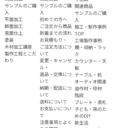
サンプルのご購
サンプルのご購
関連商品
入
入
サンプルのご購
平面加工
初めての方へ
入
断面加工
ご注文から商品
施工・制作事例
表面仕上
到着までの流れ
TOP
塗装
お見積もり・
工場製作事例
木材加工講座
ご注文方法につ
棚・収納・ラッ
製作工程とこだ
いて
ク
わり
変更・キャンセ
カウンター・天
ル・
板
返品・交換につ
テーブル・机
いて
オーディオ関連
納期・配送につ
造作材・枠材
いて
階段
送料について
プレート・表札
お支払いについ
子ども・孫のた
て
めのDIY
注意事項とよく
新生活