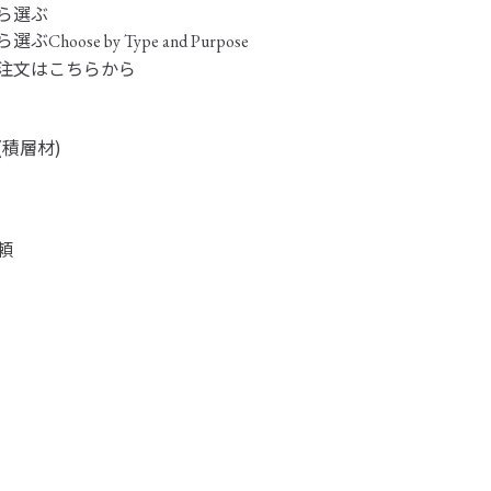
ら選ぶ
ら選ぶ
Choose by Type and Purpose
注文はこちらから
(積層材)
頼