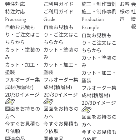
特注対応
ご利用ガイド
施工・制作事例
お客
会
特注対応
ご利用ガイド
施工・制作事例
様の
社
声
情
Processing
Guide
Production
報
自動お見積も
自動お見積も
Example
り・ご注文はこ
り・ご注文はこ
自動お見積も
ちらから
ちらから
り・ご注文はこ
カット・塗装の
カット・塗装の
ちらから
み
み
カット・塗装の
カット・加工・
カット・加工・
み
塗装
塗装
カット・加工・
フルオーダー
集
フルオーダー
集
塗装
成材(積層材)
成材(積層材)
フルオーダー
集
2D/3D
イメージ
2D/3D
イメージ
成材(積層材)
2D/3D
イメージ
図面をお持ちの
図面をお持ちの
方へ
方へ
図面をお持ちの
今すぐお見積も
今すぐお見積も
方へ
り依頼
り依頼
今すぐお見積も
関連商品
関連商品
り依頼