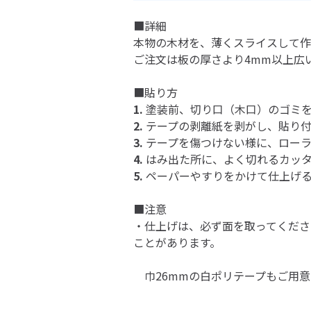
■詳細
本物の木材を、薄くスライスして作
ご注文は板の厚さより4mm以上広
■貼り方
1.
塗装前、切り口（木口）のゴミ
2.
テープの剥離紙を剥がし、貼り
3.
テープを傷つけない様に、ローラ
4.
はみ出た所に、よく切れるカッ
5.
ペーパーやすりをかけて仕上げ
■注意
・仕上げは、必ず面を取ってくださ
ことがあります。
巾
26mm
の白ポリテープもご用意