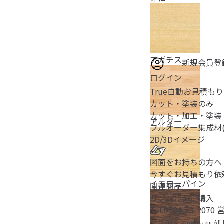
アガチス
新規会員登
ログイン
True自動お見積も
カット・塗装のみ
カット・加工・塗装
アルダー
フルオーダー
集成材
2D/3D
イメージ
図面をお持ちの方へ
今すぐお見積もり依
イエローパイン
関連商品
サンプルのご購入
Tel.
0584-33-2070
営
©2025 mokuzaikako.com All 