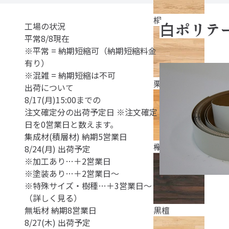
桐
白ポリ
工場の状況
平常
8/8
現在
※平常 = 納期短縮可（納期短縮料金
有り）
※混雑 = 納期短縮は不可
栗
出荷について
8/17(月)
15:00までの
注文確定分の出荷予定日
※注文確定
日を0営業日と数えます。
集成材(積層材)
納期5営業日
欅
8/24(月)
出荷予定
※加工あり…＋2営業日
※塗装あり…＋2営業日～
※特殊サイズ・樹種…＋3営業日～
（
詳しく見る
）
無垢材
納期8営業日
黒檀
8/27(木)
出荷予定