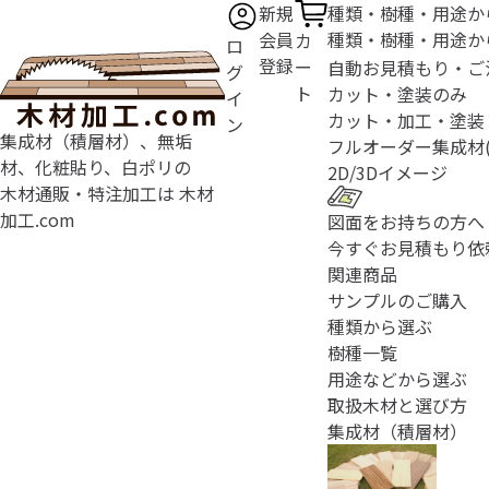
新規
種類・樹種・用途か
会員
種類・樹種・用途か
カ
ロ
登録
ー
自動お見積もり・ご
グ
ト
カット・塗装のみ
イ
カット・加工・塗装
ン
集成材（積層材）、無垢
フルオーダー
集成材
材、化粧貼り、白ポリの
2D/3D
イメージ
木材通販・特注加工は 木材
加工.com
図面をお持ちの方へ
今すぐお見積もり依
関連商品
サンプルのご購入
種類から選ぶ
樹種一覧
用途などから選ぶ
取扱木材と選び方
集成材（積層材）