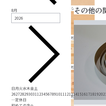
その他の
シルバーハート
8月
杉赤 無節
杉源平 節
日
月
火
水
木
金
土
26
27
28
29
30
31
1
2
3
4
5
6
7
8
9
10
11
12
13
14
15
16
17
18
19
20
2
杉源平 無節
…定休日
初めての方へ