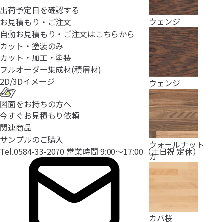
出荷予定日を確認する
ウェンジ
お見積もり・ご注文
自動お見積もり・ご注文はこちらから
カット・塗装のみ
カット・加工・塗装
フルオーダー
集成材(積層材)
2D/3D
イメージ
ウェンジ
図面をお持ちの方へ
今すぐお見積もり依頼
関連商品
サンプルのご購入
ウォールナット
Tel.
0584-33-2070
営業時間 9:00〜17:00（土日祝 定休）
カ
カバ桜