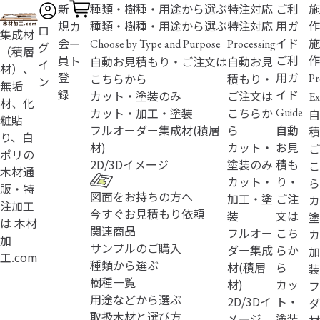
新
種類・樹種・用途から選ぶ
特注対応
ご利
施
規
種類・樹種・用途から選ぶ
特注対応
用ガ
作
カ
ロ
集成材
会
イド
施
ー
Choose by Type and Purpose
Processing
グ
（積層
員
ご利
作
ト
自動お見積もり・ご注文は
自動お見
イ
材）、
登
用ガ
こちらから
積もり・
Pr
ン
無垢
録
イド
カット・塗装のみ
ご注文は
Ex
材、化
カット・加工・塗装
こちらか
Guide
自
粧貼
フルオーダー
集成材(積層
ら
自動
積
り、白
材)
カット・
お見
ご
ポリの
2D/3D
イメージ
塗装のみ
積も
こ
木材通
カット・
り・
ら
販・特
図面をお持ちの方へ
加工・塗
ご注
カ
注加工
今すぐお見積もり依頼
装
文は
塗
は 木材
関連商品
フルオー
こち
カ
加
サンプルのご購入
ダー
集成
らか
加
工.com
種類から選ぶ
材(積層
ら
装
樹種一覧
材)
カッ
フ
用途などから選ぶ
2D/3D
イ
ト・
ダ
取扱木材と選び方
メージ
塗装