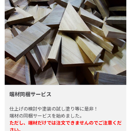
メープル
メルクシパイン
モアビ
ラ
端材同梱サービス
仕上げの検討や塗装の試し塗り等に是非！
端材の同梱サービスを始めました。
ただし、端材だけでは注文できませんのでご注意くだ
ラジアータパイン
さい。