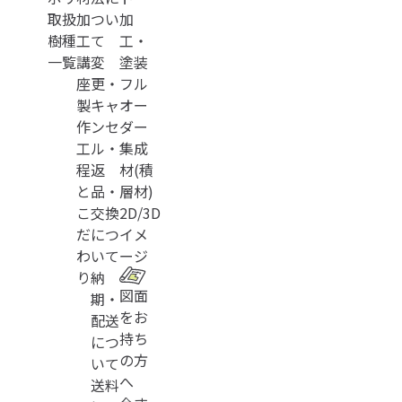
取扱
加
つい
加
樹種
工
て
工・
一覧
講
変
塗装
座
更・
フル
製
キャ
オー
作
ンセ
ダー
工
ル・
集成
程
返
材(積
と
品・
層材)
こ
交換
2D/3D
だ
につ
イメ
わ
いて
ージ
り
納
図面
期・
をお
配送
持ち
につ
の方
いて
へ
送料