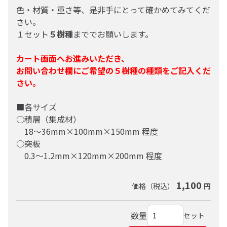
色・材質・重さ等、是非手にとって確かめてみてくだ
さい。
１セット
５樹種
まででお願いします。
ナラ
カート画面へお進みいただき、
お問い合わせ欄にご希望の５樹種の種類をご記入くだ
さい。
■各サイズ
ニヤトー
○積層（集成材）
18～36mm×100mm×150mm 程度
○突板
0.3～1.2mm×120mm×200mm 程度
ニレ（赤ダモ）
1,100
価格（税込）
円
ハ
数量
セット