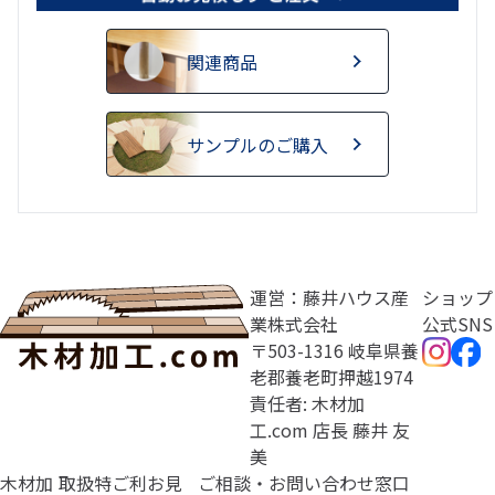
関連商品
サンプルのご購入
運営：藤井ハウス産
ショップ
業株式会社
公式SNS
〒503-1316 岐阜県養
老郡養老町押越1974
責任者: 木材加
工.com 店長 藤井 友
美
木材加
取扱
特
ご利
お見
ご相談・お問い合わせ窓口