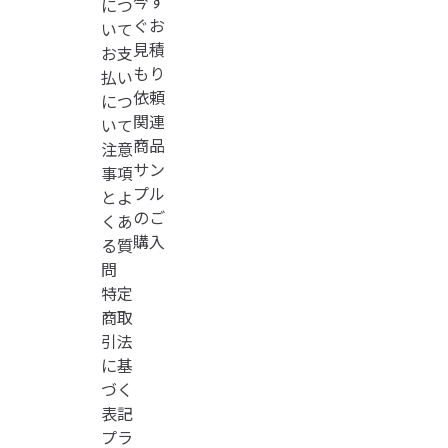
今す
につ
ぐお
いて
見積
お支
もり
払い
依頼
につ
関連
いて
商品
注意
サン
事項
プル
とよ
のご
くあ
購入
る質
問
特定
商取
引法
に基
づく
表記
プラ