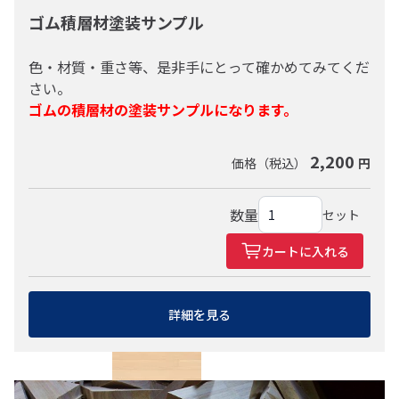
ゴム積層材塗装サンプル
色・材質・重さ等、是非手にとって確かめてみてくだ
さい。
マコレ
ゴムの積層材の塗装サンプルになります。
2,200
価格（税込）
円
マホガニー
数量
セット
カートに入れる
詳細を見る
マンガシロ（メラピー）