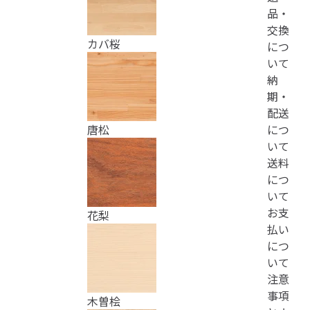
品・
交換
カバ桜
につ
いて
納
期・
配送
につ
唐松
いて
送料
につ
いて
お支
花梨
払い
につ
いて
注意
事項
木曽桧