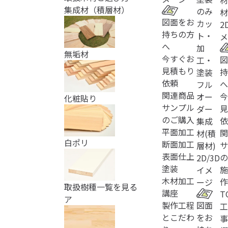
材
集成材（積層材）
のみ
材
図面をお
カッ
2
持ちの方
ト・
メ
へ
加
無垢材
今すぐお
図
工・
見積もり
持
塗装
依頼
へ
フル
関連商品
今
オー
化粧貼り
サンプル
見
ダー
のご購入
依
集成
平面加工
関
材(積
白ポリ
断面加工
サ
層材)
表面仕上
の
2D/3D
塗装
施
イメ
木材加工
作
ージ
取扱樹種一覧を見る
講座
T
ア
製作工程
図面
工
とこだわ
をお
事