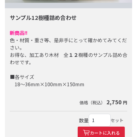
サンプル12樹種詰め合わせ
新商品!!
米杉
色・材質・重さ等、是非手にとって確かめてみてくだ
さい。
お得な、加工あり木材 全
１２
樹種のサンプル詰め合
わせです。
米栂
■各サイズ
18～36mm×100mm×150mm
2,750
価格（税込）
円
米ヒバ
数量
セット
カートに入れる