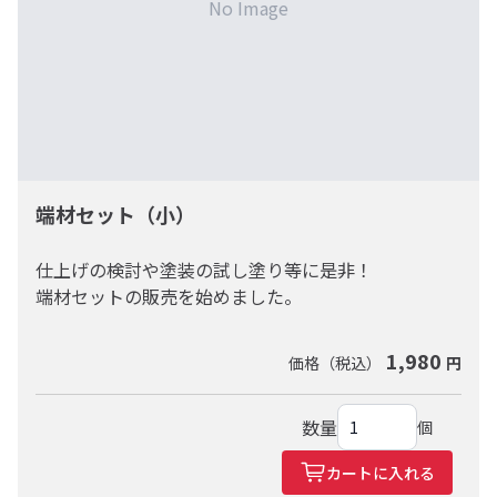
No Image
板
カウン
ー、オー
作
段
具
ター、
ディオラ
材
材
材
テーブ
ック
ル
材質
軽い、軟らかい
重い、堅い
色
ナチュラ
ミディ
ダーク
端材セット（小）
ル（白、
アム
（濃
黄）
（薄
茶、
仕上げの検討や塗装の試し塗り等に是非！
茶）
黒）
端材セットの販売を始めました。
価格帯
低
中
高
その他
1,980
価格（税込）
円
カッ
カッ
カッ
フルオー
国
ト・塗
ト・
ト・
ダー 対
産
数量
個
装の
塗装
塗装
応樹種
材
み 対
の
の
【集成材
カートに入れる
応樹種
み
み
（積層