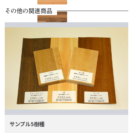
チェリー
その他の関連商品
チーク
地桧 節
地桧 無節
サンプル5樹種
ナ