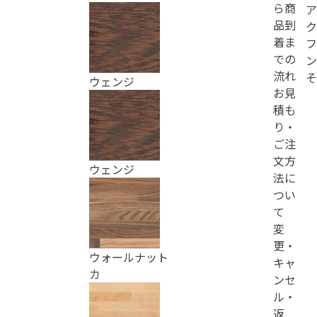
ら商
ア
品到
ク
着ま
フ
での
ン
流れ
そ
ウェンジ
お見
積も
り・
ご注
文方
ウェンジ
法に
つい
て
変
更・
ウォールナット
キャ
カ
ンセ
ル・
返