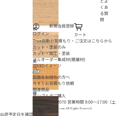
とよ
くあ
る質
問
新規会員登録
桐
ログイン
カート
True自動お見積もり・ご注文はこちらから
カット・塗装のみ
カット・加工・塗装
フルオーダー
集成材(積層材)
栗
2D/3D
イメージ
図面をお持ちの方へ
今すぐお見積もり依頼
関連商品
欅
サンプルのご購入
Tel.
0584-33-2070
営業時間 9:00〜17:00
©2025 mokuzaikako.com All Rights Reserved.
出荷予定日を確認する