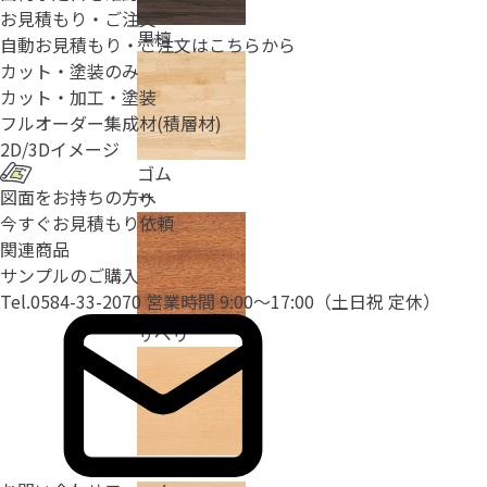
お見積もり・ご注文
黒檀
自動お見積もり・ご注文はこちらから
カット・塗装のみ
カット・加工・塗装
フルオーダー
集成材(積層材)
2D/3D
イメージ
ゴム
図面をお持ちの方へ
サ
今すぐお見積もり依頼
関連商品
サンプルのご購入
Tel.
0584-33-2070
営業時間 9:00〜17:00（土日祝 定休）
サペリ
さわら