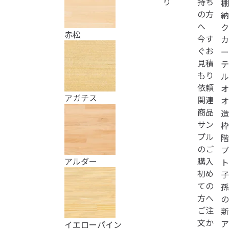
り
持ち
棚
の方
納
へ
ク
赤松
今す
カ
ぐお
ー
見積
テ
もり
ル
依頼
オ
アガチス
関連
オ
商品
造
サン
枠
プル
階
のご
プ
購入
アルダー
ト
初め
子
ての
孫
方へ
の
ご注
新
文か
ア
イエローパイン