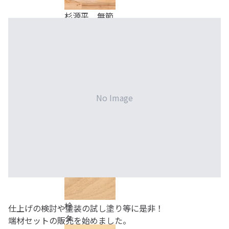
杉源平 無節
杉白 無節
No Image
スプルス
栓
仕上げの検討や塗装の試し塗り等に是非！
タ
端材セットの販売を始めました。