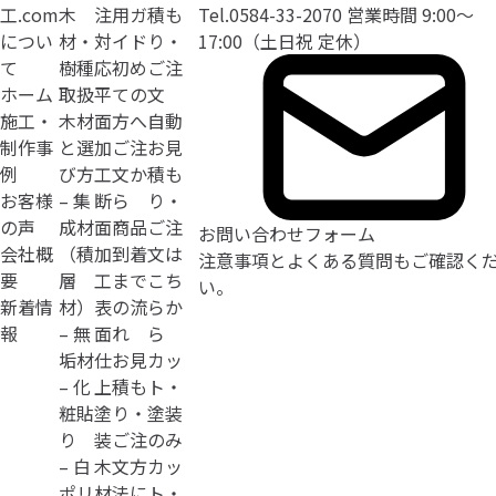
工.com
木
注
用ガ
積も
Tel.
0584-33-2070
営業時間 9:00〜
につい
材・
対
イド
り・
17:00（土日祝 定休）
て
樹種
応
初め
ご注
ホーム
取扱
平
ての
文
施工・
木材
面
方へ
自動
制作事
と選
加
ご注
お見
例
び方
工
文か
積も
お客様
– 集
断
ら
り・
の声
成材
面
商品
ご注
お問い合わせフォーム
会社概
（積
加
到着
文は
注意事項とよくある質問
もご確認く
要
層
工
まで
こち
い。
新着情
材）
表
の流
らか
報
– 無
面
れ
ら
垢材
仕
お見
カッ
– 化
上
積も
ト・
粧貼
塗
り・
塗装
り
装
ご注
のみ
– 白
木
文方
カッ
ポリ
材
法に
ト・