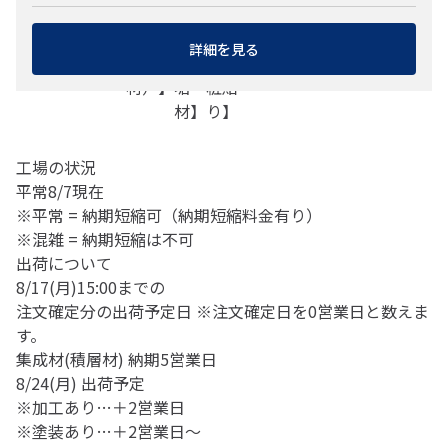
【集成
対応
対応
材）】
材（積
樹種
樹種
詳細を見る
層
【無
【化
材）】
垢
粧貼
材】
り】
工場の状況
平常
8/7
現在
※平常 = 納期短縮可（納期短縮料金有り）
※混雑 = 納期短縮は不可
出荷について
8/17(月)
15:00までの
注文確定分の出荷予定日
※注文確定日を0営業日と数えま
す。
集成材(積層材)
納期5営業日
8/24(月)
出荷予定
※加工あり…＋2営業日
※塗装あり…＋2営業日～