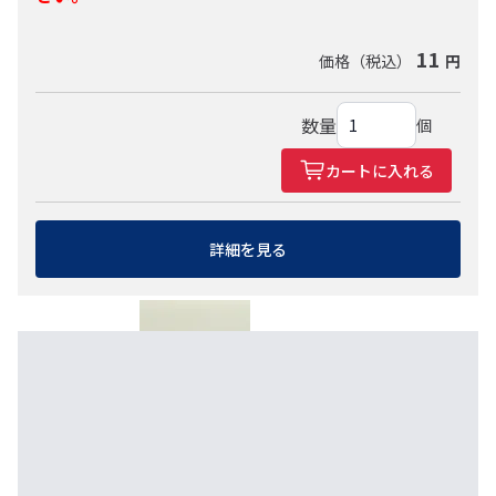
11
価格（税込）
円
レッドオーク
数量
個
カートに入れる
詳細を見る
ローズウッド
その他
白ポリ
用途
棚
天板、
スピーカ
造
階
家