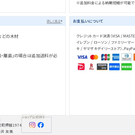
※追加料金による納期短縮が可能で
お支払いについて
詳しく見る
などの木材
クレジットカード決済（VISA / MASTER 
イレブン / ローソン / ファミリーマー
キ / ヤマザキデイリーストア）、PayP
縄・離島」の場合は追加送料が必
、
ショップ公式SNS
社
老町押越1974
藤井 友美