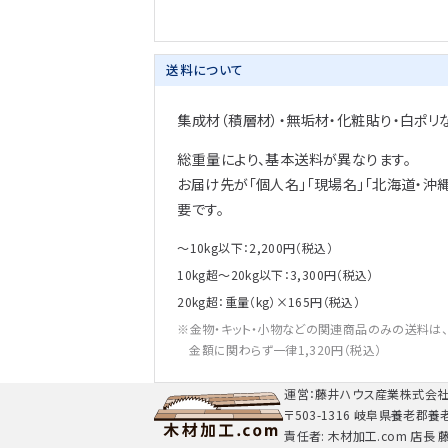
送料について
集成材（積層材）・無垢材・化粧貼り・白ポリ
総重量により、基本送料が異なります。
お届け先が「個人名」「現場名」「北海道・沖
要です。
～10kg以下：2,200円（税込）
10kg超～20kg以下：3,300円（税込）
20kg超：重量（kg）×165円（税込）
金物・キット・小物などの関連商品のみの送料は
金額に関わらず一律1,320円（税込）
運営：藤井ハウス産業株式会
〒503-1316 岐阜県養老郡養
責任者: 木材加工.com 店長 