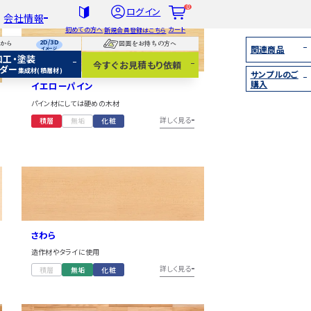
0
ログイン
会社情報
初めての方へ
カート
新規会員登録はこちら
2D/3D
らから
図面をお持ちの方へ
関連商品
イメージ
加工・塗装
社概要
今すぐお見積もり依頼
ダー
集成材(積層材)
サンプルのご
扱木材と選び方
購入
イエローパイン
着情報
パイン材にしては硬めの木材
集成材（積層材）
無垢材
詳しく見る
積層
無垢
化粧
化粧貼り
白ポリ
さわら
造作材やタライに使用
IY
詳しく見る
積層
無垢
化粧