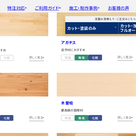
特注対応
ご利用ガイド
施工・制作事例
お客様の声
自動お見積もり・ご注文はこち
カット・
平面加工
初めての方へ
種類から選ぶ
工場製作事例
会
カット・塗装のみ
フルオー
ド
用途から選ぶ
施工・制作事例
取
Guide
Choose by Type and Purpose
Production Example
断面加工
ご注文から商品到着までの流れ
樹種一覧
棚・収納・ラック
新
アガチス
らから
・ご注文はこちらから
り・ご注文はこちらから
自動お見積もり・ご注文はこちらから
表面仕上
お見積もり・
用途などから選ぶ
ご注文方法について
カウンター・天板
造作材におすすめ
すすめ
み
み
カット・塗装のみ
2D/3D
2D/3D
2D/3D
詳しく見る
詳しく見る
積層
無垢
化粧
化粧
塗装
変更・キャンセル・
返品・交換について
テーブル・机
イメージ
イメージ
イメージ
装
塗装
カット・加工・塗装
フルオーダー
成材(積層材)
成材(積層材)
集成材(積層材)
木材加工講座
納期・配送について
オーディオ関連
へ
面をお持ちの方へ
図面をお持ちの方へ
図面をお持ちの方へ
製作工程とこだわり
送料について
造作材・枠材
もり依頼
積もり依頼
今すぐお見積もり依頼
お支払いについて
階段
商品
商品
関連商品
ルのご購入
プルのご購入
サンプルのご購入
木曽桧
注意事項とよくある質問
プレート・表札
最高級の国産材
子ども・孫のためのD
詳しく見る
詳しく見る
化粧
積層
無垢
化粧
新生活