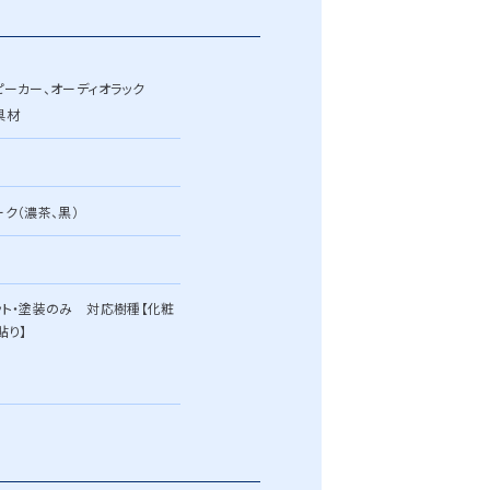
ピーカー、オーディオラック
具材
ーク（濃茶、黒）
ット・塗装のみ 対応樹種【化粧
貼り】