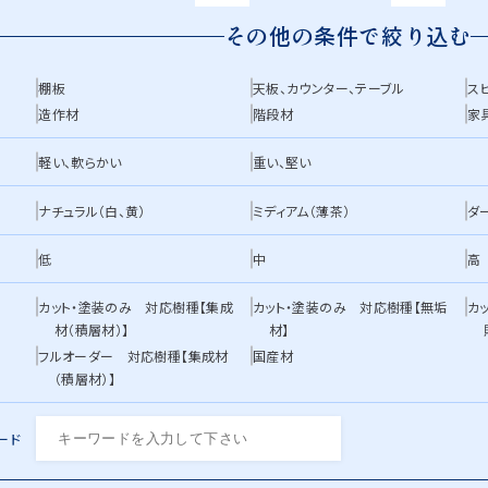
その他の条件で絞り込む
棚板
天板、カウンター、テーブル
ス
造作材
階段材
家
軽い、軟らかい
重い、堅い
ナチュラル（白、黄）
ミディアム（薄茶）
ダ
低
中
高
カット・塗装のみ 対応樹種【集成
カット・塗装のみ 対応樹種【無垢
カ
材（積層材）】
材】
フルオーダー 対応樹種【集成材
国産材
（積層材）】
ード