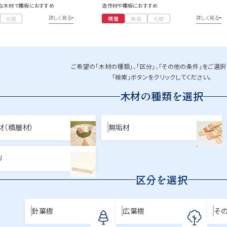
な木材で棚板におすすめ
造作材や棚板におすすめ
詳しく見る
詳しく見る
化粧
積層
無垢
化粧
ご希望の「木材の種類」、「区分」、「その他の条件」をご選択
「検索」ボタンをクリックしてください。
木材の種類を選択
材（積層材）
無垢材
リ
区分を選択
針葉樹
広葉樹
そ