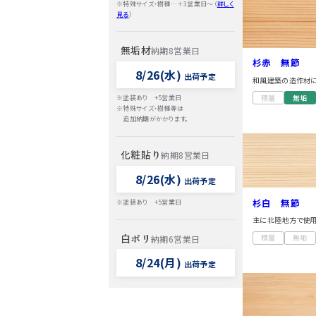
※特殊サイズ・樹種…＋3営業日～（
詳しく
見る
）
無垢材
納期8営業日
杉赤 無節
8/26(水)
出荷予定
和風建築の造作材
積層
無垢
※塗装あり +5営業日
※特殊サイズ・樹種等は
追加納期がかかります。
化粧貼り
納期8営業日
8/26(水)
出荷予定
杉白 無節
※塗装あり +5営業日
主に北陸地方で使
白ポリ
積層
無垢
納期6営業日
8/24(月)
出荷予定