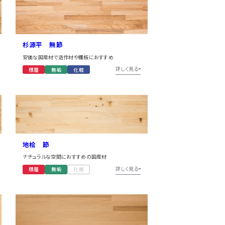
ラフト
杉源平 無節
安価な国産材で造作材や棚板におすすめ
詳しく見る
積層
無垢
化粧
地桧 節
ナチュラルな空間におすすめの国産材
詳しく見る
積層
無垢
化粧