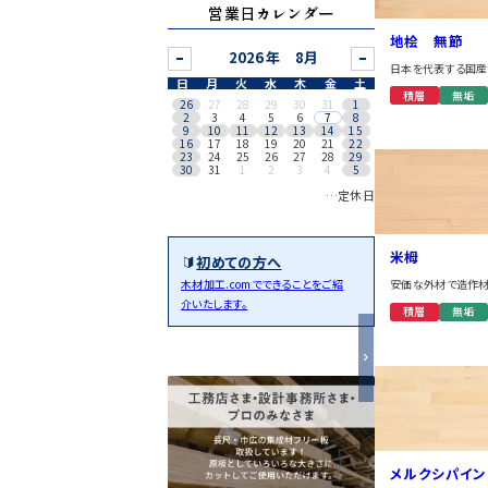
営業日カレンダー
地桧 無節
8月
日本を代表する国産
日
月
火
水
木
金
土
積層
無垢
26
27
28
29
30
31
1
2
3
4
5
6
7
8
9
10
11
12
13
14
15
16
17
18
19
20
21
22
23
24
25
26
27
28
29
30
31
1
2
3
4
5
…定休日
米栂
初めての方へ
安価な外材で造作
木材加工.comでできることをご紹
介いたします。
積層
無垢
メルクシパイン