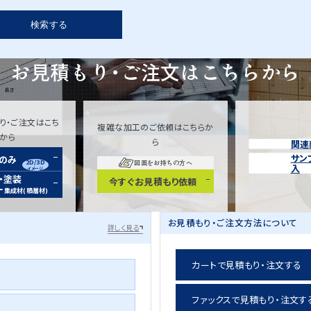
検索する
お見積もり・ご注文は
こちらから
り・ご注文はこち
複雑な加工のご依頼はこちらか
らから
ら
関連
サン
装のみ
2D/3D
図面をお持ちの方へ
入
イメージ
・塗装
今すぐお見積もり依頼
ー
集成材(積層材)
お見積もり・ご注文方法について
詳しく見る
カートで見積もり・注文する
ファックスで見積もり・注文す