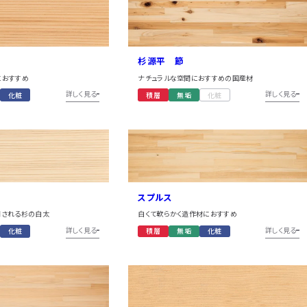
アイディア作品・ク
フォトコンテスト
その他
杉源平 節
におすすめ
ナチュラルな空間におすすめの国産材
詳しく見る
詳しく見る
化粧
積層
無垢
化粧
スプルス
用される杉の白太
白くて軟らかく造作材におすすめ
詳しく見る
詳しく見る
化粧
積層
無垢
化粧