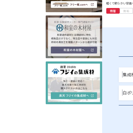
軽くて軟らかい安価
積層
無垢
集成
白ポ