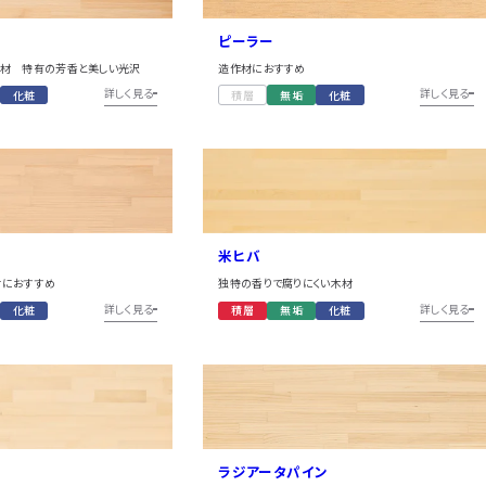
ピーラー
材 特有の芳香と美しい光沢
造作材におすすめ
詳しく見る
詳しく見る
化粧
積層
無垢
化粧
米ヒバ
材におすすめ
独特の香りで腐りにくい木材
詳しく見る
詳しく見る
化粧
積層
無垢
化粧
ラジアータパイン