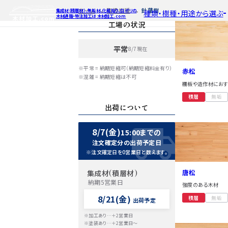
ホーム
取扱樹種
針葉樹
集成材（積層材）、無垢材、化粧貼り、白ポリの
種類・樹種・用途から選ぶ
木材通販・特注加工は 木材加工.com
工場の状況
平常
8/7現在
特注対応
ご利用ガイ
種類・樹種・
Processing
※平常 = 納期短縮可（納期短縮料金有り）
赤松
自動お見積もり・ご注文はこち
自動お見積もり
自動お見積も
※混雑 = 納期短縮は不可
棚板や造作材にお
カット・塗装のみ
カット・塗装の
カット・塗装の
2D/3D
積層
無垢
イメージ
カット・加工・塗装
カット・加工・塗
カット・加工・
出荷について
フルオーダー
フルオーダー
フルオーダー
集成材(積層材)
集
集
図面をお持ちの方
図
8/7(金)
15:00までの
今すぐお見積もり依頼
今すぐお見積
今すぐお見
注文確定分の出荷予定日
※注文確定日を0営業日と数えます。
関連商品
関連
関連
サンプルのご購入
サンプ
サン
唐松
集成材(積層材)
納期5営業日
強度のある木材
8/21(金)
積層
無垢
出荷予定
※加工あり…＋2営業日
※塗装あり…＋2営業日～