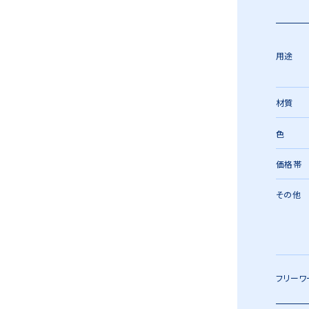
用途
材質
色
価格帯
その他
フリーワ