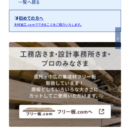
一覧へ戻る
用途などから選
種類から選ぶ
樹種一覧
特注対応
ぶ
初めての方へ
木材加工.comでできることをご紹介いたします。
取扱木材と選び方
平面加工
断面加工
ご利用ガイド
表面仕上
塗装
集成材（積層材）
初めての方へ
施工・制作事例
木材加工講座
製作工程とこだわり
ご注文から商品到着までの流れ
無垢材
施工・制作事例TOP
工場製作事例
お客様の声
お見積もり・
ご注文方法について
棚・収納・ラック
カウンター・天板
化粧貼り
会社情報
変更・キャンセル・
返品・交換について
テーブル・机
オーディオ関連
©2025 mokuzaikako.com All Rights Reserved.
納期・配送について
会社概要
新着情報
白ポリ
造作材・枠材
階段
送料について
プレート・表札
子ども・孫のためのDIY
お支払いについて
新生活
アイディア作品・クラフト