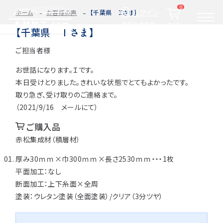
0
ログイン
ホーム
お客様の声
【千葉県 Ｉさま】
カート
新規会員登録
【千葉県 Ｉさま】
ご担当者様
2D/3D
自動お見積もり・ご注文はこちらから
イメージ
お世話になります。Ｉです。
カット・加工・塗装
カット・塗装のみ
フルオーダー
本日受けとりました。きれいな状態でとてもよかったです。
集成材(積層材)
取り急ぎ、受け取りのご連絡まで。
今すぐお見積もり依頼
（2021/9/16 メールにて）
図面をお持ちの方へ
ご購入品
赤松集成材（積層材）
関連商品
サンプルのご購入
厚み30ｍｍ×巾300ｍｍ×長さ2530ｍｍ・・・1枚
0584-33-2070
平面加工：なし
Tel.
断面加工：上下糸面×全周
営業時間 9:00〜17:00（土日祝 定休）
塗装：ウレタン塗装（全面塗装）/クリア（3分ツヤ）
種類・樹種・用途から選ぶ