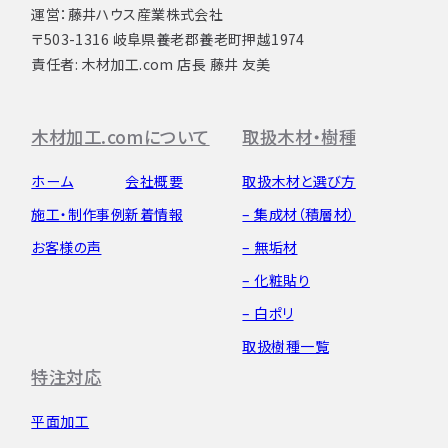
運営：藤井ハウス産業株式会社
〒503-1316 岐阜県養老郡養老町押越1974
責任者: 木材加工.com 店長 藤井 友美
木材加工.comについて
取扱木材・樹種
ホーム
会社概要
取扱木材と選び方
施工・制作事例
新着情報
– 集成材（積層材）
お客様の声
– 無垢材
– 化粧貼り
– 白ポリ
取扱樹種一覧
特注対応
平面加工