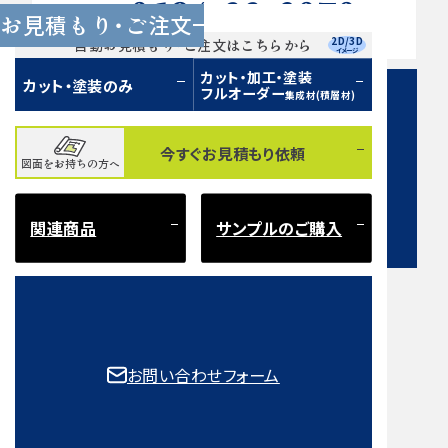
0584-33-2070
Tel.
お見積もり・ご注文
営業時間 9:00〜17:00（土日祝 定休）
2D/3D
自動お見積もり・ご注文はこちらから
イメージ
カット・加工・塗装
カット・塗装のみ
フルオーダー
集成材(積層材)
今すぐお見積もり依頼
図面をお持ちの方へ
お問い合わせフォーム
関連商品
サンプルのご購入
注意事項とよくある質問
もご確認ください。
お問い合わせフォーム
取扱樹種一覧