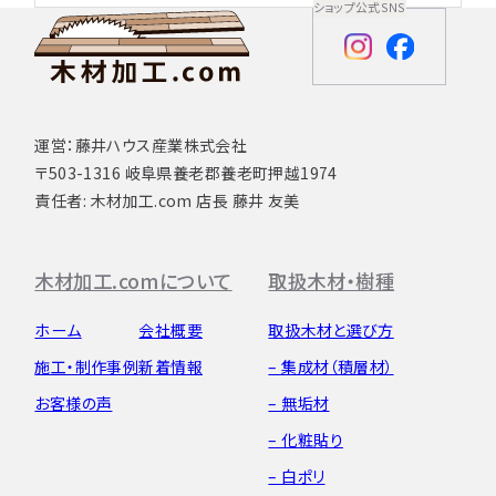
ショップ公式SNS
運営：藤井ハウス産業株式会社
〒503-1316 岐阜県養老郡養老町押越1974
責任者: 木材加工.com 店長 藤井 友美
木材加工.comについて
取扱木材・樹種
ホーム
会社概要
取扱木材と選び方
施工・制作事例
新着情報
– 集成材（積層材）
お客様の声
– 無垢材
– 化粧貼り
– 白ポリ