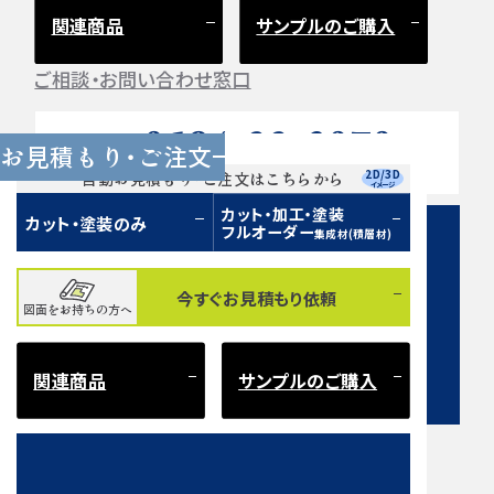
関連商品
サンプルのご購入
ご相談・お問い合わせ窓口
0584-33-2070
Tel.
お見積もり・ご注文
営業時間 9:00〜17:00（土日祝 定休）
2D/3D
自動お見積もり・ご注文はこちらから
イメージ
カット・加工・塗装
カット・塗装のみ
フルオーダー
集成材(積層材)
今すぐお見積もり依頼
図面をお持ちの方へ
お問い合わせフォーム
関連商品
サンプルのご購入
注意事項とよくある質問
もご確認ください。