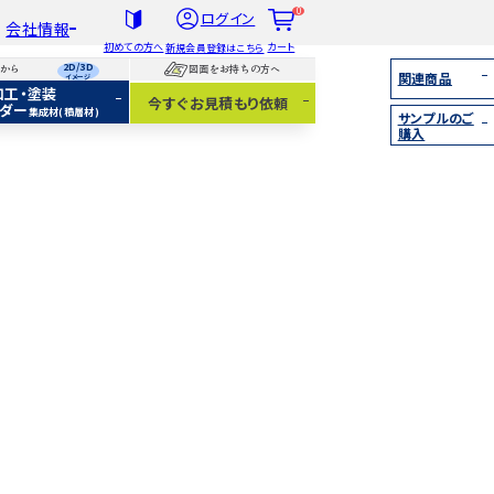
0
ログイン
会社情報
初めての方へ
カート
新規会員登録はこちら
2D/3D
らから
図面をお持ちの方へ
関連商品
イメージ
加工・塗装
社概要
今すぐお見積もり依頼
ダー
集成材(積層材)
サンプルのご
扱木材と選び方
購入
着情報
集成材（積層材）
無垢材
化粧貼り
白ポリ
IY