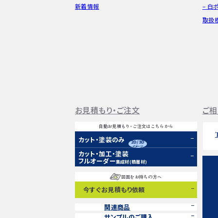
新着情報
– 白
取扱
お見積もり・ご注文
ご相
自動お見積もり・ご注文はこちらから
カット・塗装のみ
2D/3D
イメージ
カット・加工・塗装
フルオーダー
集成材(積層材)
図面をお持ちの方へ
今すぐお見積もり依頼
関連商品
サンプルのご購入