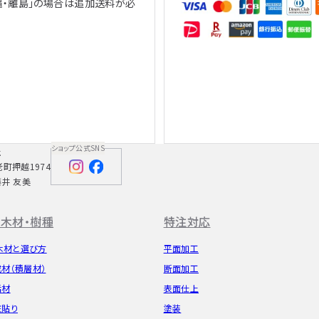
縄・離島」の場合は追加送料が必
、
ショップ公式SNS
社
老町押越1974
藤井 友美
木材・樹種
特注対応
木材と選び方
平面加工
成材（積層材）
断面加工
垢材
表面仕上
粧貼り
塗装