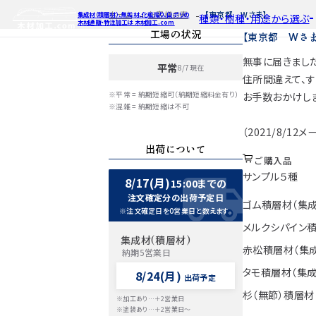
ホーム
お客様の声
【東京都 Wさま】
集成材（積層材）、無垢材、化粧貼り、白ポリの
種類・樹種・用途から選ぶ
木材通販・特注加工は 木材加工.com
工場の状況
【東京都 Wさま
無事に届きました
平常
8/7現在
特注対応
ご利用ガイ
種類・樹種・
住所間違えて、す
Processing
※平常 = 納期短縮可（納期短縮料金有り）
お手数おかけし
自動お見積もり・ご注文はこち
自動お見積もり
自動お見積も
※混雑 = 納期短縮は不可
カット・塗装のみ
カット・塗装の
カット・塗装の
2D/3D
（2021/8/12
イメージ
カット・加工・塗装
カット・加工・塗
カット・加工・
出荷について
フルオーダー
フルオーダー
フルオーダー
集成材(積層材)
集
集
ご購入品
サンプル５種
図面をお持ちの方
図
8/17(月)
15:00までの
今すぐお見積もり依頼
今すぐお見積
今すぐお見
注文確定分の出荷予定日
ゴム積層材（集成
※注文確定日を0営業日と数えます。
関連商品
関連
関連
メルクシパイン積
サンプルのご購入
サンプ
サン
集成材(積層材)
赤松積層材（集
納期5営業日
タモ積層材（集成
8/24(月)
出荷予定
杉（無節）積層材
※加工あり…＋2営業日
※塗装あり…＋2営業日～