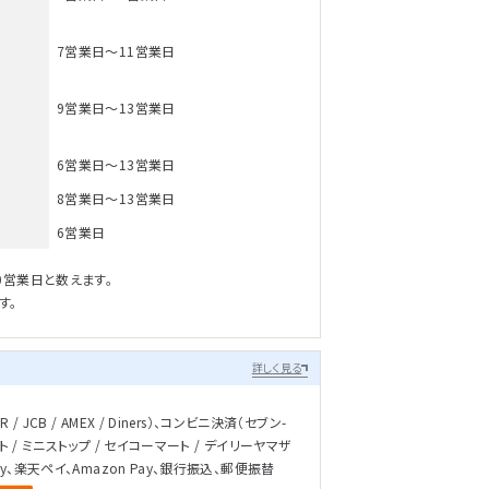
7営業日～11営業日
9営業日～13営業日
6営業日～13営業日
8営業日～13営業日
6営業日
0営業日と数えます。
す。
詳しく見る
/ JCB / AMEX / Diners）、コンビニ決済（セブン-
ト / ミニストップ / セイコーマート / デイリーヤマザ
ay、楽天ペイ、Amazon Pay、銀行振込、郵便振替