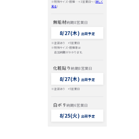
※特殊サイズ・樹種…＋3営業日～（
詳しく
見る
）
無垢材
納期8営業日
8/27(木)
出荷予定
※塗装あり +5営業日
※特殊サイズ・樹種等は
追加納期がかかります。
化粧貼り
納期8営業日
8/27(木)
出荷予定
※塗装あり +5営業日
白ポリ
納期6営業日
8/25(火)
出荷予定