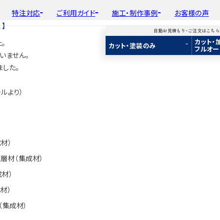
特注対応
ご利用ガイド
施工・制作事例
お客様の声
】
自動お見積もり・ご注文はこち
カット・
。
平面加工
初めての方へ
種類から選ぶ
工場製作事例
会
カット・塗装のみ
フルオー
ド
用途から選ぶ
施工・制作事例
取
いません。
Guide
Choose by Type and Purpose
Production Example
断面加工
ご注文から商品到着までの流れ
樹種一覧
棚・収納・ラック
新
ました。
らから
・ご注文はこちらから
り・ご注文はこちらから
自動お見積もり・ご注文はこちらから
表面仕上
お見積もり・
用途などから選ぶ
ご注文方法について
カウンター・天板
み
み
カット・塗装のみ
2D/3D
2D/3D
2D/3D
メールより）
塗装
変更・キャンセル・
返品・交換について
テーブル・机
イメージ
イメージ
イメージ
装
塗装
カット・加工・塗装
フルオーダー
成材(積層材)
成材(積層材)
集成材(積層材)
木材加工講座
納期・配送について
オーディオ関連
へ
面をお持ちの方へ
図面をお持ちの方へ
図面をお持ちの方へ
製作工程とこだわり
送料について
造作材・枠材
もり依頼
積もり依頼
今すぐお見積もり依頼
材）
お支払いについて
階段
商品
商品
関連商品
層材（集成材）
ルのご購入
プルのご購入
サンプルのご購入
注意事項とよくある質問
プレート・表札
成材）
子ども・孫のためのD
材）
新生活
（集成材）