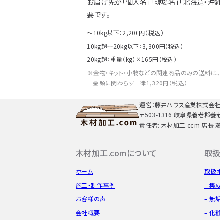
お届け先が「個人名」「現場名」「北海道・沖
要です。
～10kg以下：2,200円（税込）
10kg超～20kg以下：3,300円（税込）
20kg超：重量（kg）×165円（税込）
金物・キット・小物などの関連商品のみの送料は
金額に関わらず一律1,320円（税込）
運営：藤井ハウス産業株式会
〒503-1316 岐阜県養老郡養
責任者: 木材加工.com 店長 
木材加工.comについて
取扱
ホーム
取扱
施工・制作事例
– 集
お客様の声
– 無
会社概要
– 化