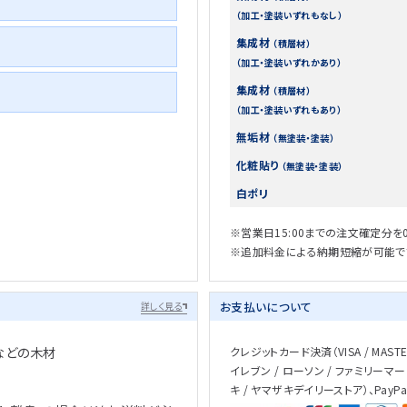
（加工・塗装いずれもなし）
集成材
（積層材）
（加工・塗装いずれかあり）
集成材
（積層材）
（加工・塗装いずれもあり）
無垢材
（無塗装・塗装）
化粧貼り
（無塗装・塗装）
白ポリ
※営業日15:00までの注文確定分を
※追加料金による納期短縮が可能で
お支払いについて
詳しく見る
などの木材
クレジットカード決済（VISA / MASTER 
イレブン / ローソン / ファミリーマー
キ / ヤマザキデイリーストア）、PayP