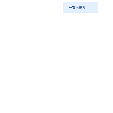
アイディア作品・ク
一覧へ戻る
フォトコンテスト
その他