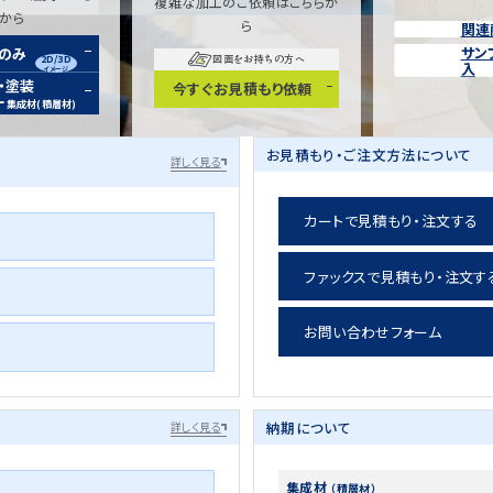
複雑な加工のご依頼はこちらか
らから
ら
関連
サン
装のみ
2D/3D
図面をお持ちの方へ
入
イメージ
・塗装
今すぐお見積もり依頼
ー
集成材(積層材)
お見積もり・ご注文方法について
詳しく見る
カートで見積もり・注文する
ファックスで見積もり・注文す
お問い合わせフォーム
納期について
詳しく見る
集成材
（積層材）