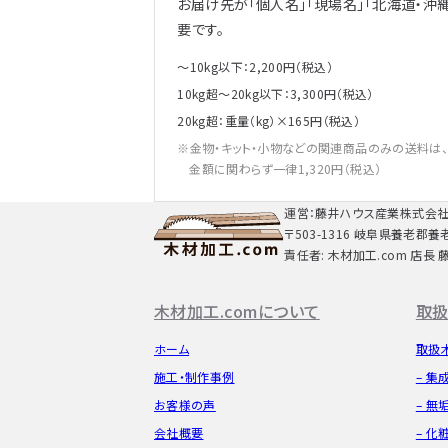
お届け先が「個人名」「現場名」「北海道・沖
要です。
～10kg以下：2,200円（税込）
10kg超～20kg以下：3,300円（税込）
20kg超：重量（kg）×165円（税込）
金物・キット・小物などの関連商品のみの送料は
金額に関わらず一律1,320円（税込）
運営：藤井ハウス産業株式会
〒503-1316 岐阜県養老郡養
責任者: 木材加工.com 店長 
木材加工.comについて
取扱
ホーム
取扱
施工・制作事例
– 集
お客様の声
– 無
会社概要
– 化