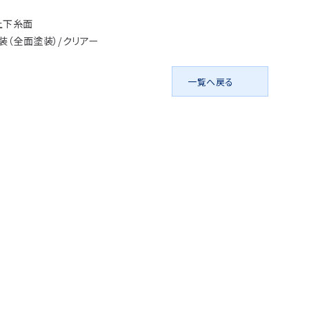
アイディア作品・ク
上下糸面
フォトコンテスト
装（全面塗装）/クリアー
その他
一覧へ戻る