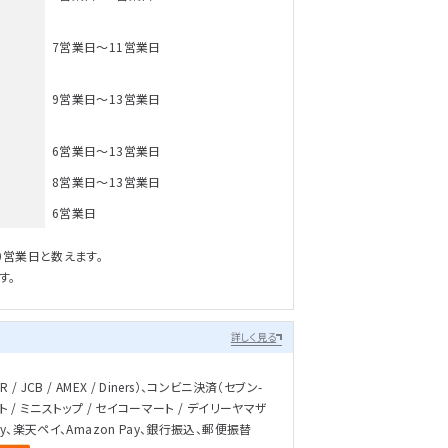
7営業日～11営業日
9営業日～13営業日
6営業日～13営業日
8営業日～13営業日
6営業日
0営業日と数えます。
す。
詳しく見る
/ JCB / AMEX / Diners）、コンビニ決済（セブン-
ト / ミニストップ / セイコーマート / デイリーヤマザ
ay、楽天ペイ、Amazon Pay、銀行振込、郵便振替