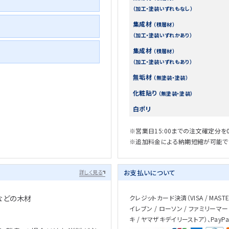
（加工・塗装いずれもなし）
集成材
（積層材）
（加工・塗装いずれかあり）
集成材
（積層材）
（加工・塗装いずれもあり）
無垢材
（無塗装・塗装）
化粧貼り
（無塗装・塗装）
白ポリ
※営業日15:00までの注文確定分を
※追加料金による納期短縮が可能で
お支払いについて
詳しく見る
などの木材
クレジットカード決済（VISA / MASTER 
イレブン / ローソン / ファミリーマー
キ / ヤマザキデイリーストア）、PayP