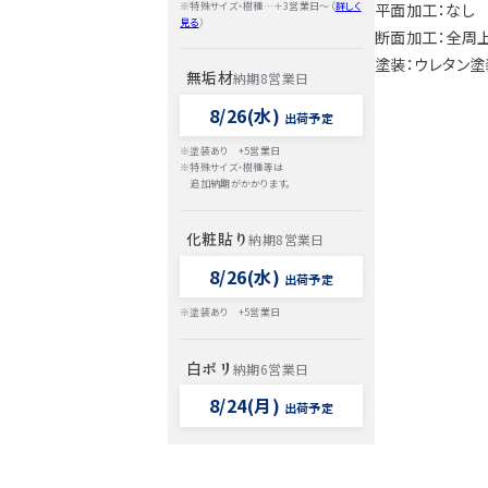
※特殊サイズ・樹種…＋3営業日～（
詳しく
平面加工：なし
見る
）
断面加工：全周
塗装：ウレタン塗
無垢材
納期8営業日
8/26(水)
出荷予定
※塗装あり +5営業日
※特殊サイズ・樹種等は
追加納期がかかります。
化粧貼り
納期8営業日
8/26(水)
出荷予定
※塗装あり +5営業日
白ポリ
納期6営業日
8/24(月)
出荷予定