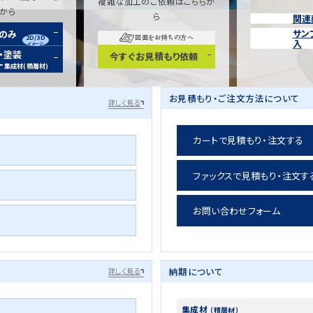
複雑な加工のご依頼はこちらか
らから
ら
関連
サン
装のみ
2D/3D
図面をお持ちの方へ
入
イメージ
・塗装
今すぐお見積もり依頼
ー
集成材(積層材)
お見積もり・ご注文方法について
詳しく見る
カートで見積もり・注文する
ファックスで見積もり・注文す
お問い合わせフォーム
納期について
詳しく見る
集成材
（積層材）