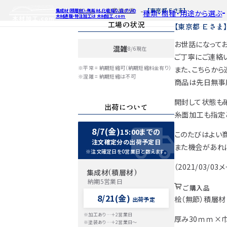
ホーム
お客様の声
【東京都 Ｅさま】
集成材（積層材）、無垢材、化粧貼り、白ポリの
種類・樹種・用途から選ぶ
木材通販・特注加工は 木材加工.com
工場の状況
【東京都 Ｅさま
お世話になってお
混雑
8/6現在
特注対応
ご利用ガイ
種類・樹種・
ご丁寧にご連絡
Processing
※平常 = 納期短縮可（納期短縮料金有り）
また、こちらから
自動お見積もり・ご注文はこち
自動お見積もり
自動お見積も
※混雑 = 納期短縮は不可
商品は先日無事
カット・塗装のみ
カット・塗装の
カット・塗装の
2D/3D
イメージ
開封して状態も
カット・加工・塗装
カット・加工・塗
カット・加工・
出荷について
フルオーダー
フルオーダー
フルオーダー
集成材(積層材)
集
集
糸面加工も指定
図面をお持ちの方
図
8/7(金)
15:00までの
このたびはよい
今すぐお見積もり依頼
今すぐお見積
今すぐお見
注文確定分の出荷予定日
また機会があれ
※注文確定日を0営業日と数えます。
関連商品
関連
関連
（2021/03/03
サンプルのご購入
サンプ
サン
集成材(積層材)
納期5営業日
ご購入品
8/21(金)
桧（無節）積層材
出荷予定
※加工あり…＋2営業日
厚み30ｍｍ×巾
※塗装あり…＋2営業日～