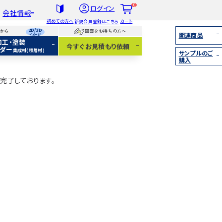
0
ログイン
会社情報
初めての方へ
カート
新規会員登録はこちら
2D/3D
らから
図面をお持ちの方へ
関連商品
イメージ
加工・塗装
社概要
今すぐお見積もり依頼
ダー
集成材(積層材)
サンプルのご
扱木材と選び方
購入
着情報
完了しております。
集成材（積層材）
無垢材
化粧貼り
白ポリ
IY