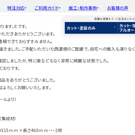
特注対応
ご利用ガイド
施工・制作事例
お客様の声
】
自動お見積もり・ご注文はこち
カット・
ります。Ｅです。
平面加工
初めての方へ
種類から選ぶ
工場製作事例
会
カット・塗装のみ
フルオー
ド
用途から選ぶ
施工・制作事例
取
いただきありがとうございます。
Guide
Choose by Type and Purpose
Production Example
断面加工
ご注文から商品到着までの流れ
樹種一覧
棚・収納・ラック
新
連絡できておらずすみません。
らから
・ご注文はこちらから
り・ご注文はこちらから
自動お見積もり・ご注文はこちらから
表面仕上
お見積もり・
用途などから選ぶ
ご注文方法について
カウンター・天板
届きました。ご手配いただいた西濃様のご配慮で、自宅への搬入も滞りなく
み
み
カット・塗装のみ
2D/3D
2D/3D
2D/3D
塗装
変更・キャンセル・
返品・交換について
テーブル・机
イメージ
イメージ
イメージ
確認しましたが、特に傷などもなく非常に綺麗な状態でした。
装
塗装
カット・加工・塗装
フルオーダー
成材(積層材)
成材(積層材)
集成材(積層材)
どおりです。
木材加工講座
納期・配送について
オーディオ関連
へ
面をお持ちの方へ
図面をお持ちの方へ
図面をお持ちの方へ
商品をありがとうございました。
製作工程とこだわり
送料について
造作材・枠材
もり依頼
積もり依頼
今すぐお見積もり依頼
ばよろしくお願いいたします。
お支払いについて
階段
商品
商品
関連商品
メールより）
ルのご購入
プルのご購入
サンプルのご購入
注意事項とよくある質問
プレート・表札
子ども・孫のためのD
（集成材）
新生活
315ｍｍ×長さ460ｍｍ・・・2枚