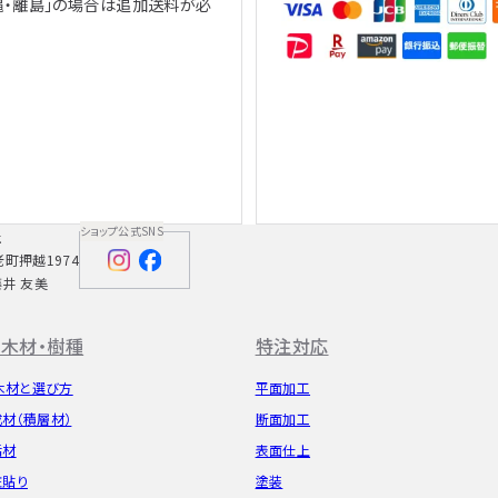
縄・離島」の場合は追加送料が必
、
ショップ公式SNS
社
老町押越1974
藤井 友美
木材・樹種
特注対応
木材と選び方
平面加工
成材（積層材）
断面加工
垢材
表面仕上
粧貼り
塗装