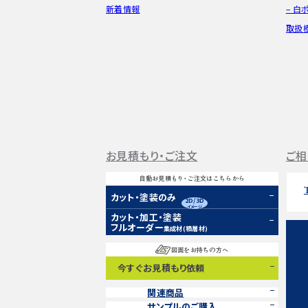
新着情報
– 白
取扱
お見積もり・ご注文
ご相
自動お見積もり・ご注文はこちらから
カット・塗装のみ
2D/3D
イメージ
カット・加工・塗装
フルオーダー
集成材(積層材)
図面をお持ちの方へ
今すぐお見積もり依頼
関連商品
サンプルのご購入