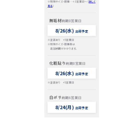
※特殊サイズ・樹種…＋3営業日～（
詳しく
見る
）
無垢材
納期8営業日
8/26(水)
出荷予定
※塗装あり +5営業日
※特殊サイズ・樹種等は
追加納期がかかります。
化粧貼り
納期8営業日
8/26(水)
出荷予定
※塗装あり +5営業日
白ポリ
納期6営業日
8/24(月)
出荷予定