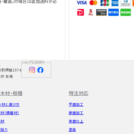
縄・離島」の場合は追加送料が必
、
ショップ公式SNS
社
老町押越1974
藤井 友美
木材・樹種
特注対応
木材と選び方
平面加工
成材（積層材）
断面加工
垢材
表面仕上
粧貼り
塗装