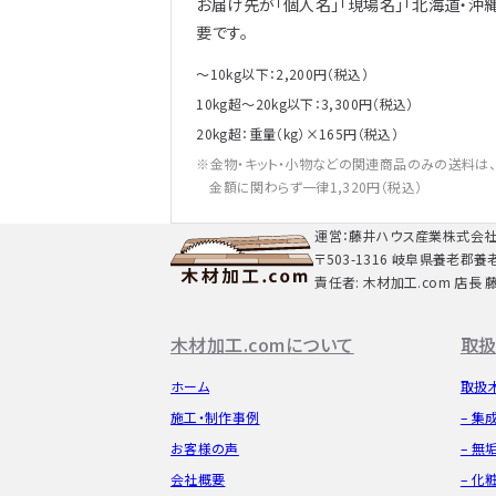
お届け先が「個人名」「現場名」「北海道・沖
要です。
～10kg以下：2,200円（税込）
10kg超～20kg以下：3,300円（税込）
20kg超：重量（kg）×165円（税込）
金物・キット・小物などの関連商品のみの送料は
金額に関わらず一律1,320円（税込）
運営：藤井ハウス産業株式会
〒503-1316 岐阜県養老郡養
責任者: 木材加工.com 店長 
木材加工.comについて
取扱
ホーム
取扱
施工・制作事例
– 集
お客様の声
– 無
会社概要
– 化