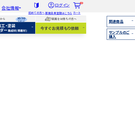
0
ログイン
会社情報
初めての方へ
カート
新規会員登録はこちら
2D/3D
らから
図面をお持ちの方へ
関連商品
イメージ
加工・塗装
社概要
今すぐお見積もり依頼
ダー
集成材(積層材)
サンプルのご
扱木材と選び方
購入
着情報
集成材（積層材）
無垢材
化粧貼り
白ポリ
IY