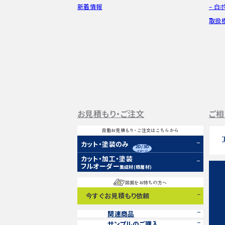
新着情報
– 白
取扱
お見積もり・ご注文
ご相
自動お見積もり・ご注文はこちらから
カット・塗装のみ
2D/3D
イメージ
カット・加工・塗装
フルオーダー
集成材(積層材)
図面をお持ちの方へ
今すぐお見積もり依頼
関連商品
サンプルのご購入