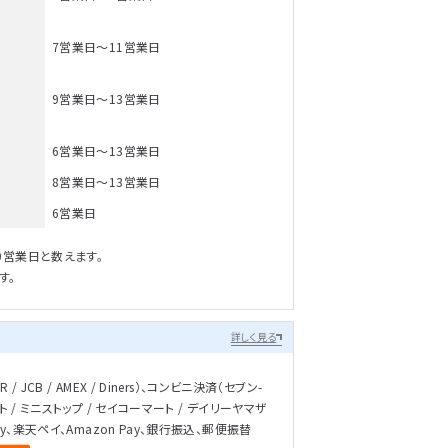
7営業日～11営業日
9営業日～13営業日
6営業日～13営業日
8営業日～13営業日
6営業日
0営業日と数えます。
す。
詳しく見る
/ JCB / AMEX / Diners）、コンビニ決済（セブン-
ト / ミニストップ / セイコーマート / デイリーヤマザ
ay、楽天ペイ、Amazon Pay、銀行振込、郵便振替