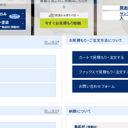
複雑な加工のご依頼はこちらか
らから
ら
関連
サン
装のみ
2D/3D
図面をお持ちの方へ
入
イメージ
・塗装
今すぐお見積もり依頼
ー
集成材(積層材)
お見積もり・ご注文方法について
詳しく見る
カートで見積もり・注文する
ファックスで見積もり・注文す
お問い合わせフォーム
納期について
詳しく見る
集成材
（積層材）