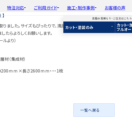
特注対応
ご利用ガイド
施工・制作事例
お客様の声
ま】
自動お見積もり・ご注文はこち
カット・
りました。サイズもぴったりで、満足しています。
平面加工
初めての方へ
種類から選ぶ
工場製作事例
会
カット・塗装のみ
フルオー
ド
用途から選ぶ
施工・制作事例
取
したらよろしくお願いします。
Guide
Choose by Type and Purpose
Production Example
断面加工
ご注文から商品到着までの流れ
樹種一覧
棚・収納・ラック
新
メールより）
らから
・ご注文はこちらから
り・ご注文はこちらから
自動お見積もり・ご注文はこちらから
表面仕上
お見積もり・
用途などから選ぶ
ご注文方法について
カウンター・天板
み
み
カット・塗装のみ
2D/3D
2D/3D
2D/3D
塗装
変更・キャンセル・
返品・交換について
テーブル・机
イメージ
イメージ
イメージ
層材（集成材）
装
塗装
カット・加工・塗装
フルオーダー
成材(積層材)
成材(積層材)
集成材(積層材)
木材加工講座
納期・配送について
オーディオ関連
200ｍｍ×長さ2600ｍｍ・・・1枚
へ
面をお持ちの方へ
図面をお持ちの方へ
図面をお持ちの方へ
製作工程とこだわり
送料について
造作材・枠材
もり依頼
積もり依頼
今すぐお見積もり依頼
お支払いについて
階段
商品
商品
関連商品
ルのご購入
プルのご購入
サンプルのご購入
注意事項とよくある質問
プレート・表札
一覧へ戻る
子ども・孫のためのD
新生活