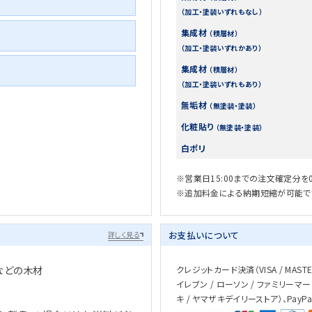
（加工・塗装いずれもなし）
集成材
（積層材）
（加工・塗装いずれかあり）
集成材
（積層材）
（加工・塗装いずれもあり）
無垢材
（無塗装・塗装）
化粧貼り
（無塗装・塗装）
白ポリ
※営業日15:00までの注文確定分を
※追加料金による納期短縮が可能で
お支払いについて
詳しく見る
などの木材
クレジットカード決済（VISA / MASTER 
イレブン / ローソン / ファミリーマー
キ / ヤマザキデイリーストア）、PayP