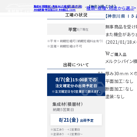
ホーム
お客様の声
【神奈川県 Ｉさま】
集成材（積層材）、無垢材、化粧貼り、白ポリの
種類・樹種・用途から選ぶ
木材通販・特注加工は 木材加工.com
工場の状況
【神奈川県 Ｉさ
無事商品を受け取
平常
8/7現在
特注対応
ご利用ガイ
種類・樹種・
また機会がありま
Processing
※平常 = 納期短縮可（納期短縮料金有り）
（2021/01/18
自動お見積もり・ご注文はこち
自動お見積もり
自動お見積も
※混雑 = 納期短縮は不可
カット・塗装のみ
カット・塗装の
カット・塗装の
ご購入品
2D/3D
イメージ
メルクシパイン積
カット・加工・塗装
カット・加工・塗
カット・加工・
出荷について
フルオーダー
フルオーダー
フルオーダー
集成材(積層材)
集
集
厚み30ｍｍ×巾
図面をお持ちの方
図
8/7(金)
15:00までの
平面加工：なし
今すぐお見積もり依頼
今すぐお見積
今すぐお見
注文確定分の出荷予定日
断面加工：なし
※注文確定日を0営業日と数えます。
塗装：なし
関連商品
関連
関連
サンプルのご購入
サンプ
サン
集成材(積層材)
納期5営業日
8/21(金)
出荷予定
※加工あり…＋2営業日
※塗装あり…＋2営業日～