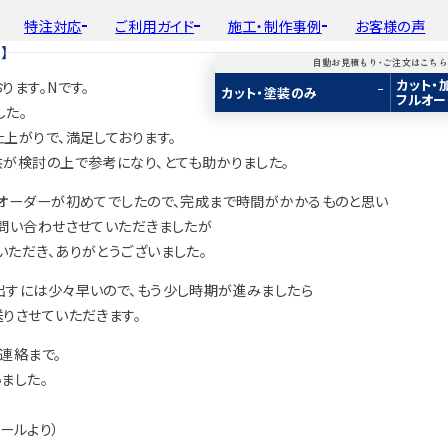
特注対応
ご利用ガイド
施工・制作事例
お客様の声
】
自動お見積もり・ご注文はこち
カット・
ります。Nです。
平面加工
初めての方へ
種類から選ぶ
工場製作事例
会
カット・塗装のみ
フルオー
ド
用途から選ぶ
施工・制作事例
取
した。
Guide
Choose by Type and Purpose
Production Example
断面加工
ご注文から商品到着までの流れ
樹種一覧
棚・収納・ラック
新
上がりで、満足しております。
らから
・ご注文はこちらから
り・ご注文はこちらから
自動お見積もり・ご注文はこちらから
表面仕上
お見積もり・
用途などから選ぶ
ご注文方法について
カウンター・天板
供が検討の上で参考になり、とても助かりました。
み
み
カット・塗装のみ
2D/3D
2D/3D
2D/3D
塗装
変更・キャンセル・
返品・交換について
テーブル・机
イメージ
イメージ
イメージ
なオーダーが初めてでしたので、完成まで時間がかかるものと思い
装
塗装
カット・加工・塗装
フルオーダー
成材(積層材)
成材(積層材)
集成材(積層材)
お問い合わせさせていただきましたが
木材加工講座
納期・配送について
オーディオ関連
ただき、ありがとうございました。
へ
面をお持ちの方へ
図面をお持ちの方へ
図面をお持ちの方へ
製作工程とこだわり
送料について
造作材・枠材
もり依頼
積もり依頼
今すぐお見積もり依頼
出すには少々早いので、もう少し時期が進みましたら
お支払いについて
階段
りさせていただきます。
商品
商品
関連商品
ルのご購入
プルのご購入
サンプルのご購入
注意事項とよくある質問
プレート・表札
連絡まで。
子ども・孫のためのD
ました。
新生活
 メールより）