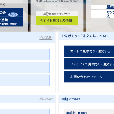
複雑な加工のご依頼はこちらか
らから
ら
関連
サン
装のみ
2D/3D
図面をお持ちの方へ
入
イメージ
・塗装
今すぐお見積もり依頼
ー
集成材(積層材)
お見積もり・ご注文方法について
詳しく見る
カートで見積もり・注文する
ファックスで見積もり・注文す
お問い合わせフォーム
納期について
詳しく見る
集成材
（積層材）