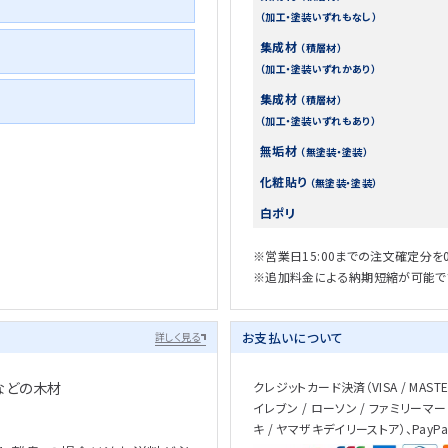
（加工・塗装いずれもなし）
集成材
（積層材）
（加工・塗装いずれかあり）
集成材
（積層材）
（加工・塗装いずれもあり）
無垢材
（無塗装・塗装）
化粧貼り
（無塗装・塗装）
白ポリ
※営業日15:00までの注文確定分を
※追加料金による納期短縮が可能で
お支払いについて
詳しく見る
などの木材
クレジットカード決済（VISA / MASTER 
イレブン / ローソン / ファミリーマー
キ / ヤマザキデイリーストア）、PayP