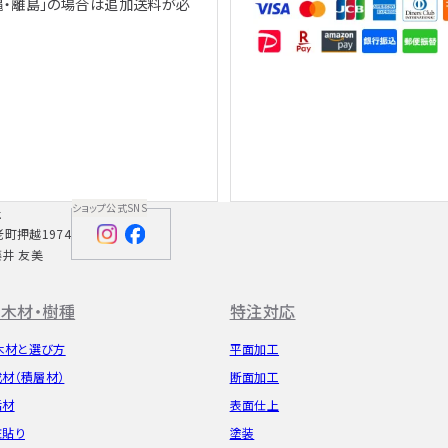
縄・離島」の場合は追加送料が必
、
ショップ公式SNS
社
老町押越1974
藤井 友美
木材・樹種
特注対応
木材と選び方
平面加工
成材（積層材）
断面加工
垢材
表面仕上
粧貼り
塗装