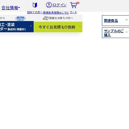
0
ログイン
会社情報
初めての方へ
カート
新規会員登録はこちら
2D/3D
らから
図面をお持ちの方へ
関連商品
イメージ
加工・塗装
社概要
今すぐお見積もり依頼
ダー
集成材(積層材)
サンプルのご
扱木材と選び方
購入
着情報
集成材（積層材）
無垢材
化粧貼り
白ポリ
IY