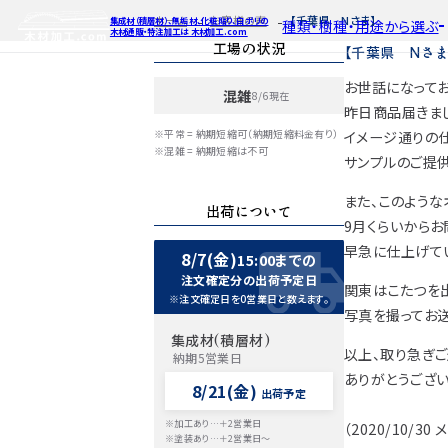
ホーム
お客様の声
【千葉県 Nさま】
集成材（積層材）、無垢材、化粧貼り、白ポリの
種類・樹種・用途から選ぶ
木材通販・特注加工は 木材加工.com
工場の状況
【千葉県 Nさま
お世話になってお
混雑
8/6現在
特注対応
ご利用ガイ
種類・樹種・
昨日商品届きま
Processing
※平常 = 納期短縮可（納期短縮料金有り）
イメージ通りの仕
自動お見積もり・ご注文はこち
自動お見積もり
自動お見積も
※混雑 = 納期短縮は不可
サンプルのご提
カット・塗装のみ
カット・塗装の
カット・塗装の
2D/3D
イメージ
また、このよう
カット・加工・塗装
カット・加工・塗
カット・加工・
出荷について
フルオーダー
フルオーダー
フルオーダー
集成材(積層材)
集
集
9月くらいから
早急に仕上げてい
図面をお持ちの方
図
8/7(金)
15:00までの
今すぐお見積もり依頼
今すぐお見積
今すぐお見
注文確定分の出荷予定日
関東はこたつを
※注文確定日を0営業日と数えます。
写真を撮ってお送
関連商品
関連
関連
サンプルのご購入
サンプ
サン
集成材(積層材)
以上、取り急ぎご
納期5営業日
ありがとうござい
8/21(金)
出荷予定
※加工あり…＋2営業日
（2020/10/30
※塗装あり…＋2営業日～