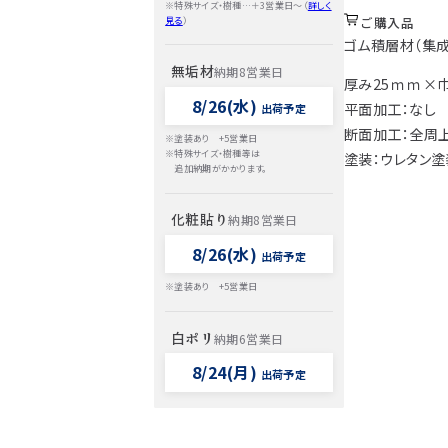
※特殊サイズ・樹種…＋3営業日～（
詳しく
ご購入品
見る
）
ゴム積層材（集成
無垢材
納期8営業日
厚み25ｍｍ×巾
8/26(水)
平面加工：なし
出荷予定
断面加工：全周
※塗装あり +5営業日
※特殊サイズ・樹種等は
塗装：ウレタン塗
追加納期がかかります。
化粧貼り
納期8営業日
8/26(水)
出荷予定
※塗装あり +5営業日
白ポリ
納期6営業日
8/24(月)
出荷予定