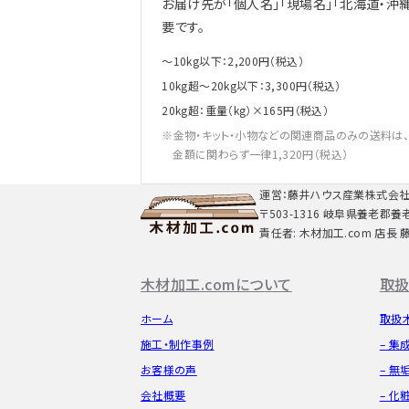
お届け先が「個人名」「現場名」「北海道・沖
要です。
～10kg以下：2,200円（税込）
10kg超～20kg以下：3,300円（税込）
20kg超：重量（kg）×165円（税込）
金物・キット・小物などの関連商品のみの送料は
金額に関わらず一律1,320円（税込）
運営：藤井ハウス産業株式会
〒503-1316 岐阜県養老郡養
責任者: 木材加工.com 店長 
木材加工.comについて
取扱
ホーム
取扱
施工・制作事例
– 集
お客様の声
– 無
会社概要
– 化