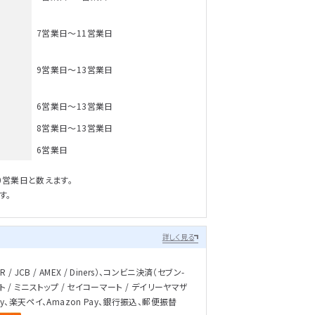
7営業日～11営業日
9営業日～13営業日
6営業日～13営業日
8営業日～13営業日
6営業日
0営業日と数えます。
す。
詳しく見る
/ JCB / AMEX / Diners）、コンビニ決済（セブン-
ト / ミニストップ / セイコーマート / デイリーヤマザ
ay、楽天ペイ、Amazon Pay、銀行振込、郵便振替