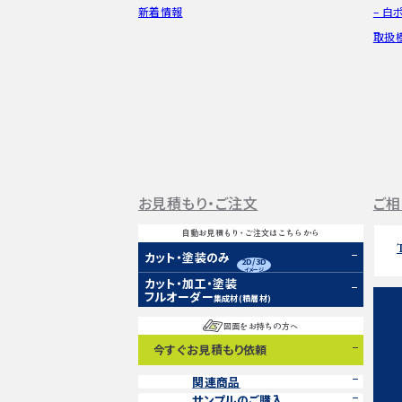
新着情報
– 白
取扱
お見積もり・ご注文
ご相
自動お見積もり・ご注文はこちらから
カット・塗装のみ
2D/3D
イメージ
カット・加工・塗装
フルオーダー
集成材(積層材)
図面をお持ちの方へ
今すぐお見積もり依頼
関連商品
サンプルのご購入