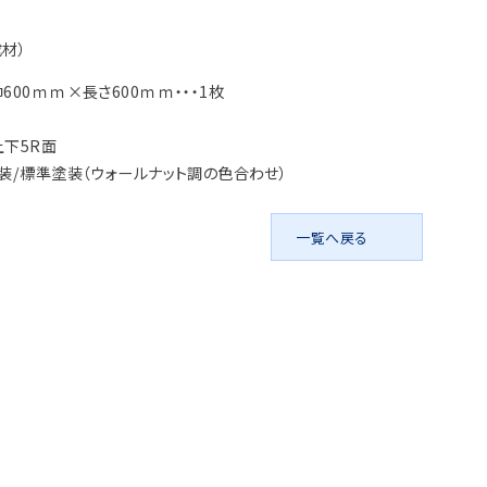
アイディア作品・ク
フォトコンテスト
材）
その他
600ｍｍ×長さ600ｍｍ・・・1枚
上下5R面
装/標準塗装（ウォールナット調の色合わせ）
一覧へ戻る