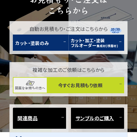
こちらから
自動お見積もり・ご注文はこちらから
2D/3D
イメージ
カット・加工・塗装
カット・塗装のみ
フルオーダー
集成材(積層材)
複雑な加工のご依頼はこちらから
今すぐお見積もり依頼
図面をお持ちの方へ
関連商品
サンプルのご購入