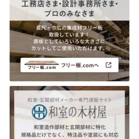
用途などから選
種類から選ぶ
樹種一覧
特注対応
ぶ
取扱木材と選び方
平面加工
断面加工
ご利用ガイド
表面仕上
塗装
集成材（積層材）
初めての方へ
施工・制作事例
木材加工講座
製作工程とこだわり
ご注文から商品到着までの流れ
無垢材
施工・制作事例TOP
工場製作事例
お客様の声
お見積もり・
ご注文方法について
棚・収納・ラック
カウンター・天板
化粧貼り
会社情報
変更・キャンセル・
返品・交換について
テーブル・机
オーディオ関連
©2025 mokuzaikako.com All Rights Reserved.
納期・配送について
会社概要
新着情報
白ポリ
造作材・枠材
階段
送料について
プレート・表札
子ども・孫のためのDIY
お支払いについて
新生活
アイディア作品・クラフト