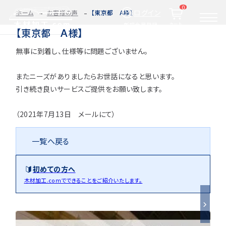
0
ログイン
ホーム
お客様の声
【東京都 A様】
カート
新規会員登録
【東京都 A様】
無事に到着し、仕様等に問題ございません。
2D/3D
自動お見積もり・ご注文はこちらから
イメージ
カット・加工・塗装
またニーズがありましたらお世話になると思います。
カット・塗装のみ
フルオーダー
集成材(積層材)
引き続き良いサービスご提供をお願い致します。
今すぐお見積もり依頼
図面をお持ちの方へ
（2021年7月13日 メールにて）
一覧へ戻る
関連商品
サンプルのご購入
初めての方へ
0584-33-2070
Tel.
木材加工.comでできることをご紹介いたします。
営業時間 9:00〜17:00（土日祝 定休）
種類・樹種・用途から選ぶ