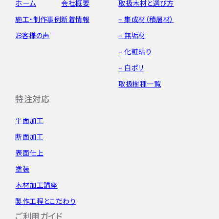
ホーム
会社概要
取扱木材と選び方
施工・制作事例
新着情報
– 集成材（積層材）
お客様の声
– 無垢材
– 化粧貼り
– 白ポリ
取扱樹種一覧
特注対応
平面加工
断面加工
表面仕上
塗装
木材加工講座
製作工程とこだわり
ご利用ガイド