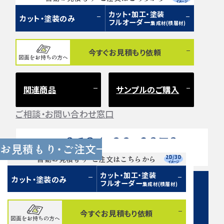
イメージ
カット・加工・塗装
カット・塗装のみ
フルオーダー
集成材(積層材)
今すぐお見積もり依頼
図面をお持ちの方へ
関連商品
サンプルのご購入
ご相談・お問い合わせ窓口
0584-33-2070
Tel.
お見積もり・ご注文
営業時間 9:00〜17:00（土日祝 定休）
2D/3D
自動お見積もり・ご注文はこちらから
イメージ
カット・加工・塗装
カット・塗装のみ
フルオーダー
集成材(積層材)
今すぐお見積もり依頼
図面をお持ちの方へ
お問い合わせフォーム