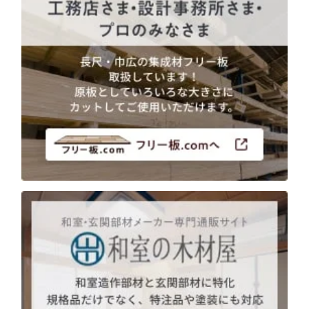
用途などから選
種類から選ぶ
樹種一覧
特注対応
ぶ
取扱木材と選び方
平面加工
断面加工
ご利用ガイド
表面仕上
塗装
集成材（積層材）
初めての方へ
施工・制作事例
木材加工講座
製作工程とこだわり
ご注文から商品到着までの流れ
無垢材
施工・制作事例TOP
工場製作事例
お客様の声
お見積もり・
ご注文方法について
棚・収納・ラック
カウンター・天板
化粧貼り
会社情報
変更・キャンセル・
返品・交換について
テーブル・机
オーディオ関連
©2025 mokuzaikako.com All Rights Reserved.
納期・配送について
会社概要
新着情報
白ポリ
造作材・枠材
階段
送料について
プレート・表札
子ども・孫のためのDIY
お支払いについて
新生活
アイディア作品・クラフト