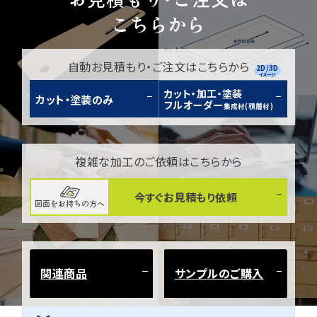
こちらから
自動お見積もり・ご注文はこちらから
2D/3D
イメージ
カット・加工・塗装
カット・塗装のみ
フルオーダー
集成材(積層材)
複雑な加工のご依頼はこちらから
今すぐお見積もり依頼
図面をお持ちの方へ
関連商品
サンプルのご購入