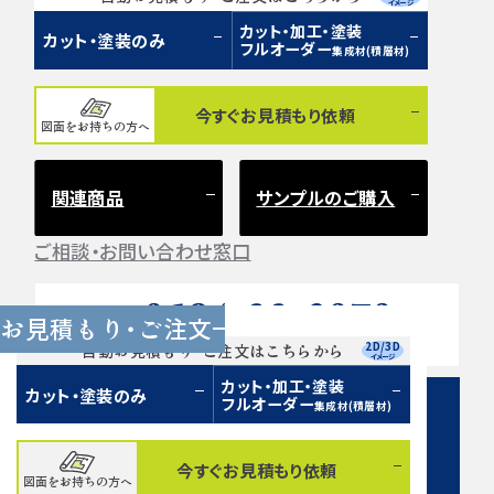
イメージ
カット・加工・塗装
カット・塗装のみ
フルオーダー
集成材(積層材)
今すぐお見積もり依頼
図面をお持ちの方へ
関連商品
サンプルのご購入
ご相談・お問い合わせ窓口
0584-33-2070
Tel.
お見積もり・ご注文
営業時間 9:00〜17:00（土日祝 定休）
2D/3D
自動お見積もり・ご注文はこちらから
イメージ
カット・加工・塗装
カット・塗装のみ
フルオーダー
集成材(積層材)
今すぐお見積もり依頼
図面をお持ちの方へ
お問い合わせフォーム