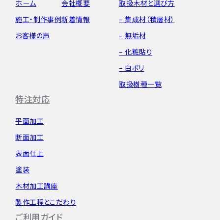
ホーム
会社概要
取扱木材と選び方
施工・制作事例
新着情報
– 集成材（積層材）
お客様の声
– 無垢材
– 化粧貼り
– 白ポリ
取扱樹種一覧
特注対応
平面加工
断面加工
表面仕上
塗装
木材加工講座
製作工程とこだわり
ご利用ガイド