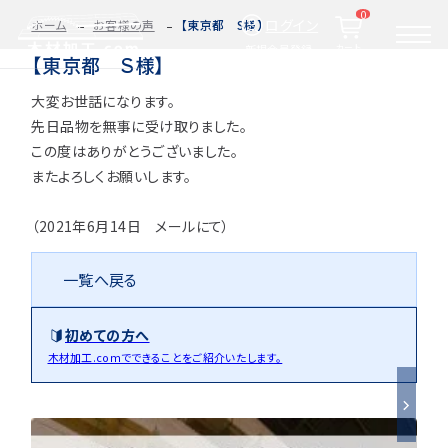
0
ログイン
ホーム
お客様の声
【東京都 S様】
カート
新規会員登録
【東京都 S様】
大変お世話になります。
2D/3D
自動お見積もり・ご注文はこちらから
イメージ
先日品物を無事に受け取りました。
カット・加工・塗装
この度はありがとうございました。
カット・塗装のみ
フルオーダー
集成材(積層材)
またよろしくお願いします。
今すぐお見積もり依頼
図面をお持ちの方へ
（2021年6月14日 メールにて）
一覧へ戻る
関連商品
サンプルのご購入
初めての方へ
0584-33-2070
Tel.
木材加工.comでできることをご紹介いたします。
営業時間 9:00〜17:00（土日祝 定休）
種類・樹種・用途から選ぶ