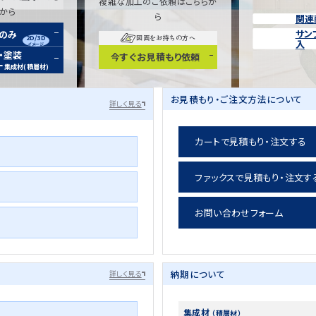
複雑な加工のご依頼はこちらか
らから
ら
関連
サン
装のみ
2D/3D
図面をお持ちの方へ
入
イメージ
・塗装
今すぐお見積もり依頼
ー
集成材(積層材)
お見積もり・ご注文方法について
詳しく見る
カートで見積もり・注文する
ファックスで見積もり・注文す
お問い合わせフォーム
納期について
詳しく見る
集成材
（積層材）