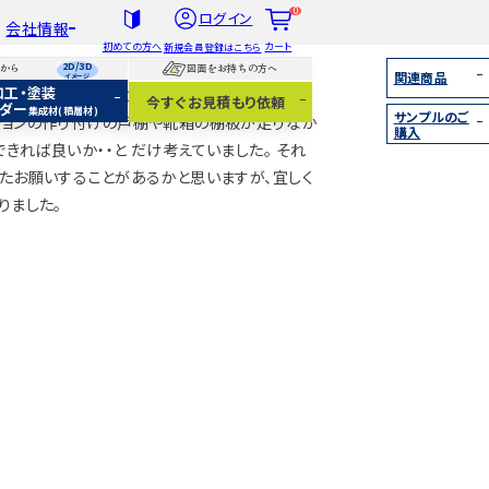
0
ログイン
会社情報
初めての方へ
カート
新規会員登録はこちら
2D/3D
らから
図面をお持ちの方へ
関連商品
イメージ
加工・塗装
。 仕上がりも非常に丁寧で、 また配送にもお気
社概要
今すぐお見積もり依頼
ダー
集成材(積層材)
サンプルのご
扱木材と選び方
ンションの作り付けの戸棚や靴箱の棚板が足りなか
購入
着情報
きれば良いか・・と だけ考えていました。 それ
またお願いすることがあるかと思いますが、宜しく
集成材（積層材）
無垢材
りました。
化粧貼り
白ポリ
IY