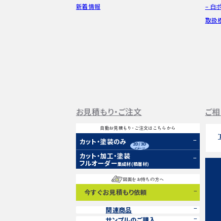
新着情報
– 白
取扱
お見積もり・ご注文
ご相
自動お見積もり・ご注文はこちらから
カット・塗装のみ
2D/3D
イメージ
カット・加工・塗装
フルオーダー
集成材(積層材)
図面をお持ちの方へ
今すぐお見積もり依頼
関連商品
サンプルのご購入