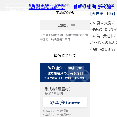
ホーム
お客様の声
【大阪府 H様】 2015/10/21
集成材（積層材）、無垢材、化粧貼り、白ポリの
種類・樹種・用途から選ぶ
木材通販・特注加工は 木材加工.com
工場の状況
【大阪府 H様】 2
この度は大変お世
混雑
8/6現在
特注対応
ご利用ガイ
種類・樹種・
を配って頂けて外
Processing
※平常 = 納期短縮可（納期短縮料金有り）
った為、 貴社に
自動お見積もり・ご注文はこち
自動お見積もり
自動お見積も
※混雑 = 納期短縮は不可
が・・なんのなん
カット・塗装のみ
カット・塗装の
カット・塗装の
2D/3D
お願い致します。
イメージ
カット・加工・塗装
カット・加工・塗
カット・加工・
出荷について
フルオーダー
フルオーダー
フルオーダー
集成材(積層材)
集
集
図面をお持ちの方
図
8/7(金)
15:00までの
今すぐお見積もり依頼
今すぐお見積
今すぐお見
注文確定分の出荷予定日
※注文確定日を0営業日と数えます。
関連商品
関連
関連
サンプルのご購入
サンプ
サン
集成材(積層材)
納期5営業日
8/21(金)
出荷予定
※加工あり…＋2営業日
※塗装あり…＋2営業日～