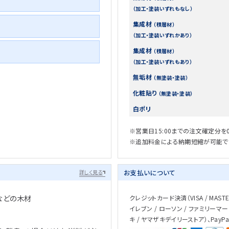
（加工・塗装いずれもなし）
集成材
（積層材）
（加工・塗装いずれかあり）
集成材
（積層材）
（加工・塗装いずれもあり）
無垢材
（無塗装・塗装）
化粧貼り
（無塗装・塗装）
白ポリ
※営業日15:00までの注文確定分を
※追加料金による納期短縮が可能で
お支払いについて
詳しく見る
などの木材
クレジットカード決済（VISA / MASTER 
イレブン / ローソン / ファミリーマー
キ / ヤマザキデイリーストア）、PayP