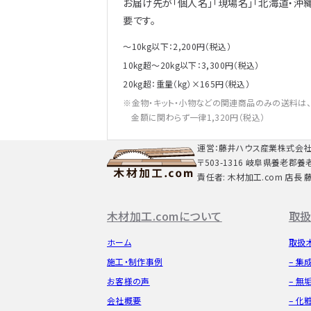
お届け先が「個人名」「現場名」「北海道・沖
要です。
～10kg以下：2,200円（税込）
10kg超～20kg以下：3,300円（税込）
20kg超：重量（kg）×165円（税込）
金物・キット・小物などの関連商品のみの送料は
金額に関わらず一律1,320円（税込）
運営：藤井ハウス産業株式会
〒503-1316 岐阜県養老郡養
責任者: 木材加工.com 店長 
木材加工.comについて
取扱
ホーム
取扱
施工・制作事例
– 集
お客様の声
– 無
会社概要
– 化