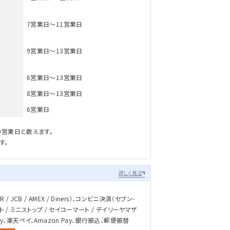
7営業日～11営業日
9営業日～13営業日
6営業日～13営業日
8営業日～13営業日
6営業日
0営業日と数えます。
す。
詳しく見る
/ JCB / AMEX / Diners）、コンビニ決済（セブン-
ト / ミニストップ / セイコーマート / デイリーヤマザ
ay、楽天ペイ、Amazon Pay、銀行振込、郵便振替