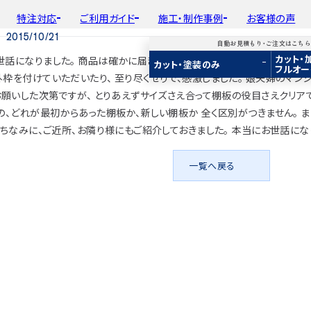
特注対応
ご利用ガイド
施工・制作事例
お客様の声
015/10/21
自動お見積もり・ご注文はこち
カット・
話になりました。 商品は確かに届きました。 またサイズもぴったりでした
平面加工
初めての方へ
種類から選ぶ
工場製作事例
会
カット・塗装のみ
フルオー
ド
用途から選ぶ
施工・制作事例
取
枠を付けていただいたり、 至り尽くせりで、感激しました。 娘夫婦のマ
Guide
Choose by Type and Purpose
Production Example
断面加工
ご注文から商品到着までの流れ
樹種一覧
棚・収納・ラック
新
お願いした次第ですが、 とりあえずサイズさえ合って棚板の役目さえクリアで
らから
・ご注文はこちらから
り・ご注文はこちらから
自動お見積もり・ご注文はこちらから
表面仕上
お見積もり・
用途などから選ぶ
ご注文方法について
カウンター・天板
の、どれが最初からあった棚板か、新しい棚板か 全く区別がつきません。 
み
み
カット・塗装のみ
2D/3D
2D/3D
2D/3D
 ちなみに、ご近所、お隣り様にもご紹介しておきました。 本当にお世話にな
塗装
変更・キャンセル・
返品・交換について
テーブル・机
イメージ
イメージ
イメージ
装
塗装
カット・加工・塗装
フルオーダー
成材(積層材)
成材(積層材)
集成材(積層材)
木材加工講座
納期・配送について
オーディオ関連
一覧へ戻る
へ
面をお持ちの方へ
図面をお持ちの方へ
図面をお持ちの方へ
製作工程とこだわり
送料について
造作材・枠材
もり依頼
積もり依頼
今すぐお見積もり依頼
お支払いについて
階段
商品
商品
関連商品
ルのご購入
プルのご購入
サンプルのご購入
注意事項とよくある質問
プレート・表札
子ども・孫のためのD
新生活