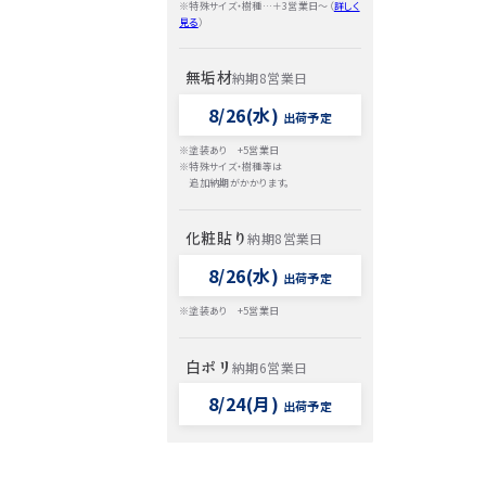
※特殊サイズ・樹種…＋3営業日～（
詳しく
見る
）
無垢材
納期8営業日
8/26(水)
出荷予定
※塗装あり +5営業日
※特殊サイズ・樹種等は
追加納期がかかります。
化粧貼り
納期8営業日
8/26(水)
出荷予定
※塗装あり +5営業日
白ポリ
納期6営業日
8/24(月)
出荷予定