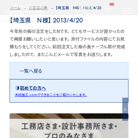
0
ログイン
ホーム
お客様の声
【埼玉県 N様】 2013/4/20
カート
新規会員登録
【埼玉県 N様】 2013/4/20
今年別の板の注文をしたNです。 とてもサービスが良かったの
2D/3D
自動お見積もり・ご注文はこちらから
イメージ
で再度お願いしたいと思います。 添付ファイルの内容にてお見
カット・加工・塗装
積もりをしてください。 前回注文した板の長テーブル用が完成
カット・塗装のみ
フルオーダー
集成材(積層材)
しましたので、 またこんどメールで写真をお送りします。
今すぐお見積もり依頼
図面をお持ちの方へ
一覧へ戻る
初めての方へ
関連商品
サンプルのご購入
木材加工.comでできることをご紹介いたします。
0584-33-2070
Tel.
営業時間 9:00〜17:00（土日祝 定休）
種類・樹種・用途から選ぶ