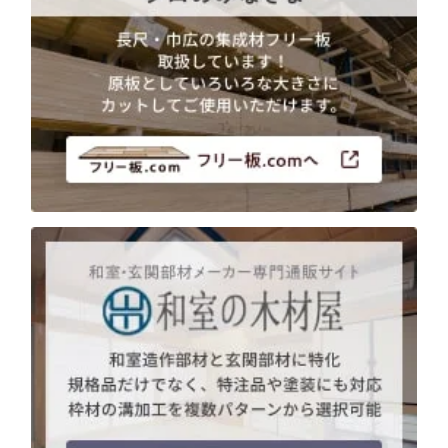
用途などから選
種類から選ぶ
樹種一覧
特注対応
ぶ
取扱木材と選び方
平面加工
断面加工
ご利用ガイド
表面仕上
塗装
集成材（積層材）
初めての方へ
施工・制作事例
木材加工講座
製作工程とこだわり
ご注文から商品到着までの流れ
無垢材
施工・制作事例TOP
工場製作事例
お客様の声
お見積もり・
ご注文方法について
棚・収納・ラック
カウンター・天板
化粧貼り
会社情報
変更・キャンセル・
返品・交換について
テーブル・机
オーディオ関連
©2025 mokuzaikako.com All Rights Reserved.
納期・配送について
会社概要
新着情報
白ポリ
造作材・枠材
階段
送料について
プレート・表札
子ども・孫のためのDIY
お支払いについて
新生活
アイディア作品・クラフト