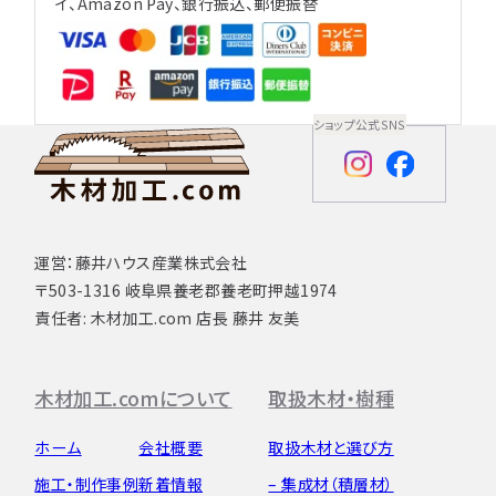
イ、Amazon Pay、銀行振込、郵便振替
ショップ公式SNS
運営：藤井ハウス産業株式会社
〒503-1316 岐阜県養老郡養老町押越1974
責任者: 木材加工.com 店長 藤井 友美
木材加工.comについて
取扱木材・樹種
ホーム
会社概要
取扱木材と選び方
施工・制作事例
新着情報
– 集成材（積層材）