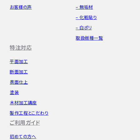
お客様の声
– 無垢材
– 化粧貼り
– 白ポリ
取扱樹種一覧
特注対応
平面加工
断面加工
表面仕上
塗装
木材加工講座
製作工程とこだわり
ご利用ガイド
初めての方へ