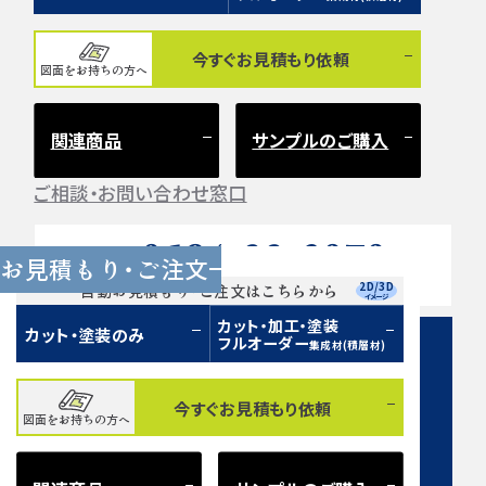
今すぐお見積もり依頼
図面をお持ちの方へ
関連商品
サンプルのご購入
ご相談・お問い合わせ窓口
0584-33-2070
Tel.
お見積もり・ご注文
営業時間 9:00〜17:00（土日祝 定休）
2D/3D
自動お見積もり・ご注文はこちらから
イメージ
カット・加工・塗装
カット・塗装のみ
フルオーダー
集成材(積層材)
今すぐお見積もり依頼
図面をお持ちの方へ
お問い合わせフォーム