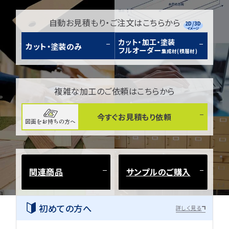
自動お見積もり・ご注文はこちらから
2D/3D
イメージ
カット・加工・塗装
カット・塗装のみ
フルオーダー
集成材(積層材)
複雑な加工のご依頼はこちらから
今すぐお見積もり依頼
図面をお持ちの方へ
関連商品
サンプルのご購入
初めての方へ
詳しく見る