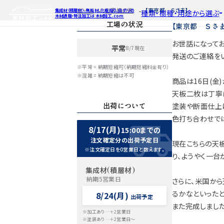
ホーム
お客様の声
【東京都 Ｓさま】
集成材（積層材）、無垢材、化粧貼り、白ポリの
種類・樹種・用途から選ぶ
木材通販・特注加工は 木材加工.com
工場の状況
【東京都 Ｓさま
お世話になってお
平常
8/7現在
特注対応
ご利用ガイ
種類・樹種・
発送のご連絡をい
Processing
※平常 = 納期短縮可（納期短縮料金有り）
自動お見積もり・ご注文はこち
自動お見積もり
自動お見積も
※混雑 = 納期短縮は不可
商品は16日(金
カット・塗装のみ
カット・塗装の
カット・塗装の
2D/3D
天板二枚は丁寧
イメージ
カット・加工・塗装
カット・加工・塗
カット・加工・
出荷について
塗装や断面仕上
フルオーダー
フルオーダー
フルオーダー
集成材(積層材)
集
集
色打ち合わせで
図面をお持ちの方
図
8/17(月)
15:00までの
今すぐお見積もり依頼
今すぐお見積
今すぐお見
注文確定分の出荷予定日
現在こちらの天
※注文確定日を0営業日と数えます。
り、ようやく一台
関連商品
関連
関連
サンプルのご購入
サンプ
サン
集成材(積層材)
納期5営業日
さらに、米国か
るかなといったと
8/24(月)
出荷予定
また完成しました
※加工あり…＋2営業日
※塗装あり…＋2営業日～