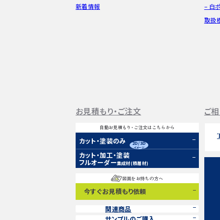
新着情報
– 白
取扱
お見積もり・ご注文
ご相
自動お見積もり・ご注文はこちらから
カット・塗装のみ
2D/3D
イメージ
カット・加工・塗装
フルオーダー
集成材(積層材)
図面をお持ちの方へ
今すぐお見積もり依頼
関連商品
サンプルのご購入