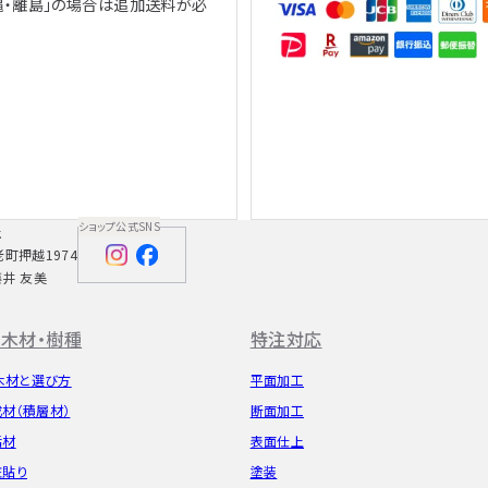
縄・離島」の場合は追加送料が必
、
ショップ公式SNS
社
老町押越1974
藤井 友美
木材・樹種
特注対応
木材と選び方
平面加工
成材（積層材）
断面加工
垢材
表面仕上
粧貼り
塗装