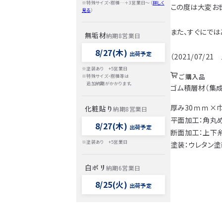
※特殊サイズ・樹種…＋3営業日～（
詳しく
この度は大変お
見る
）
また、すぐにでは
無垢材
納期8営業日
8/27(木)
出荷予定
（2021/07/2
※塗装あり +5営業日
ご購入品
※特殊サイズ・樹種等は
追加納期がかかります。
ゴム積層材（集成
厚み30ｍｍ×巾
化粧貼り
納期8営業日
平面加工：角丸
8/27(木)
出荷予定
断面加工：上下
※塗装あり +5営業日
塗装：ウレタン塗
白ポリ
納期6営業日
8/25(火)
出荷予定