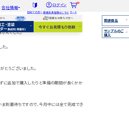
0
ログイン
会社情報
初めての方へ
カート
新規会員登録はこちら
2D/3D
らから
図面をお持ちの方へ
関連商品
イメージ
加工・塗装
社概要
今すぐお見積もり依頼
ダー
集成材(積層材)
サンプルのご
扱木材と選び方
ませんでした。
購入
着情報
した。
集成材（積層材）
無垢材
化粧貼り
白ポリ
がとうございました。
りずに追加で購入したりと準備の期間が長くかか
いま到着待ちですので、今月中には全て完成でき
IY