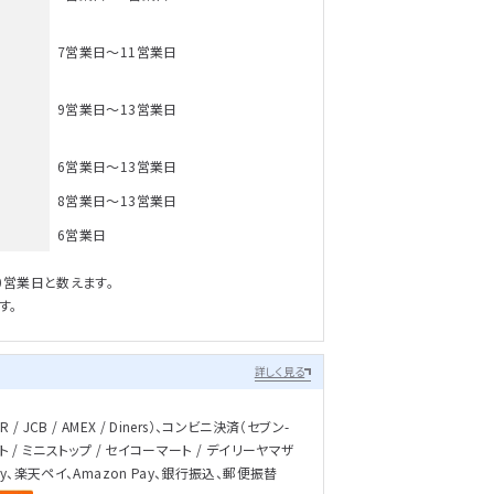
7営業日～11営業日
9営業日～13営業日
6営業日～13営業日
8営業日～13営業日
6営業日
0営業日と数えます。
す。
詳しく見る
/ JCB / AMEX / Diners）、コンビニ決済（セブン-
ト / ミニストップ / セイコーマート / デイリーヤマザ
ay、楽天ペイ、Amazon Pay、銀行振込、郵便振替