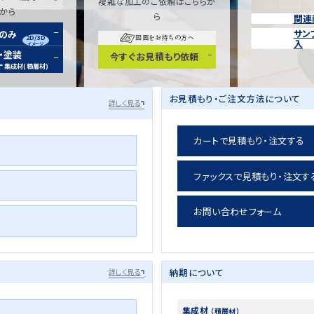
複雑な加工のご依頼はこちらか
らから
ら
関連
サン
装のみ
2D/3D
図面をお持ちの方へ
入
イメージ
・塗装
今すぐお見積もり依頼
ー
集成材(積層材)
お見積もり・ご注文方法について
詳しく見る
カートで見積もり・注文する
ファックスで見積もり・注文す
お問い合わせフォーム
納期について
詳しく見る
集成材
（積層材）