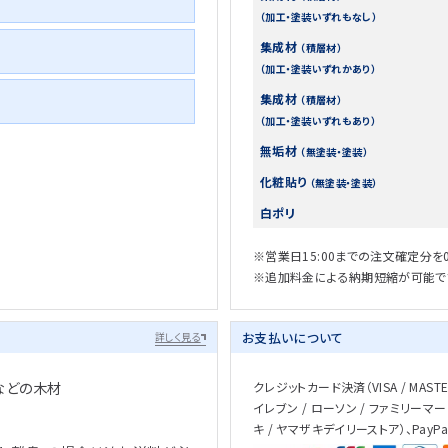
（加工・塗装いずれもなし）
集成材
（積層材）
（加工・塗装いずれかあり）
集成材
（積層材）
（加工・塗装いずれもあり）
無垢材
（無塗装・塗装）
化粧貼り
（無塗装・塗装）
白ポリ
※営業日15:00までの注文確定分を
※追加料金による納期短縮が可能で
お支払いについて
詳しく見る
などの木材
クレジットカード決済（VISA / MASTER 
イレブン / ローソン / ファミリーマー
キ / ヤマザキデイリーストア）、PayP