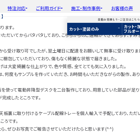
特注対応
ご利用ガイド
施工・制作事例
お客様の声
】
自動お見積もり・ご注文はこち
カット・
ります。
平面加工
初めての方へ
種類から選ぶ
工場製作事例
会
カット・塗装のみ
フルオー
ド
用途から選ぶ
施工・制作事例
取
ただいてからバタバタしており、こちらからのご連絡ができておらず、すみ
Guide
Choose by Type and Purpose
Production Example
断面加工
ご注文から商品到着までの流れ
樹種一覧
棚・収納・ラック
新
らから
・ご注文はこちらから
り・ご注文はこちらから
自動お見積もり・ご注文はこちらから
表面仕上
お見積もり・
用途などから選ぶ
ご注文方法について
カウンター・天板
)から受け取り可でしたが、翌土曜日に配達をお願いして無事に受け取りま
み
み
カット・塗装のみ
2D/3D
2D/3D
2D/3D
に梱包していただいており、傷もなく綺麗な状態で届きました。
塗装
変更・キャンセル・
返品・交換について
テーブル・机
イメージ
イメージ
イメージ
装
塗装
カット・加工・塗装
げは大変綺麗な仕上がりで、色や質感、全てとても気に入りました。
フルオーダー
成材(積層材)
成材(積層材)
集成材(積層材)
木材加工講座
納期・配送について
オーディオ関連
は、何度もサンプルを作っていただき、お時間もいただきながらの製作、あり
へ
面をお持ちの方へ
図面をお持ちの方へ
図面をお持ちの方へ
製作工程とこだわり
送料について
造作材・枠材
もり依頼
積もり依頼
今すぐお見積もり依頼
板を使って電動昇降型デスクを二台製作しており、用意していた部品が足
お支払いについて
階段
が完成したところです。
商品
商品
関連商品
ルのご購入
プルのご購入
サンプルのご購入
注意事項とよくある質問
プレート・表札
ら天板裏に取り付けるケーブル配線トレーを個人輸入で手配しており、ただ
子ども・孫のためのD
ころです。
ら、ぜひお写真でご報告させていただけたらと思います(^^)
新生活