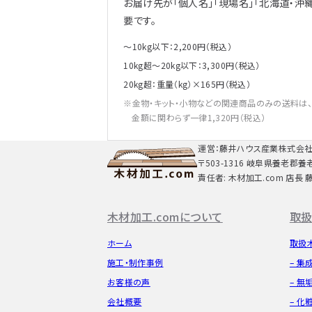
お届け先が「個人名」「現場名」「北海道・沖
要です。
～10kg以下：2,200円（税込）
10kg超～20kg以下：3,300円（税込）
20kg超：重量（kg）×165円（税込）
金物・キット・小物などの関連商品のみの送料は
金額に関わらず一律1,320円（税込）
運営：藤井ハウス産業株式会
〒503-1316 岐阜県養老郡養
責任者: 木材加工.com 店長 
木材加工.comについて
取扱
ホーム
取扱
施工・制作事例
– 集
お客様の声
– 無
会社概要
– 化