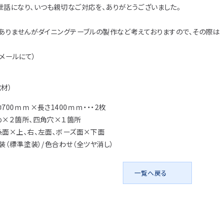
アイディア作品・ク
世話になり、いつも親切なご対応を、ありがとうございました。
フォトコンテスト
ありませんがダイニングテーブルの製作など考えておりますので、その際は
その他
1 メールにて）
材）
700ｍｍ×長さ1400ｍｍ・・・2枚
め×２箇所、四角穴×１箇所
糸面×上、右、左面、ボーズ面×下面
装（標準塗装）/色合わせ（全ツヤ消し）
一覧へ戻る