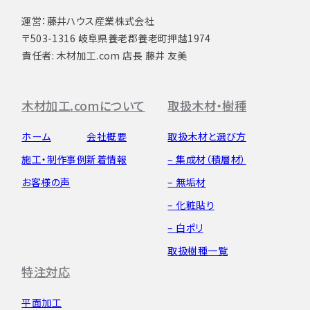
運営：藤井ハウス産業株式会社
〒503-1316 岐阜県養老郡養老町押越1974
責任者: 木材加工.com 店長 藤井 友美
木材加工.comについて
取扱木材・樹種
ホーム
会社概要
取扱木材と選び方
施工・制作事例
新着情報
– 集成材（積層材）
お客様の声
– 無垢材
– 化粧貼り
– 白ポリ
取扱樹種一覧
特注対応
平面加工