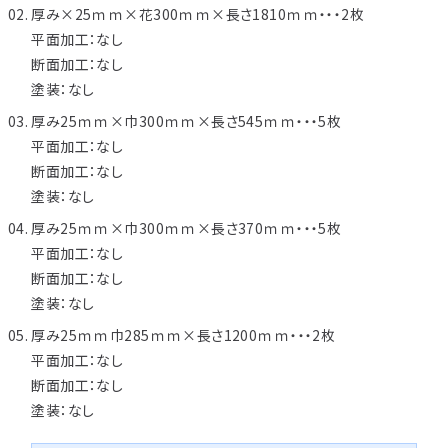
厚み×25ｍｍ×花300ｍｍ×長さ1810ｍｍ・・・2枚
用途などから選
平面加工：なし
種類から選ぶ
樹種一覧
特注対応
ぶ
断面加工：なし
塗装：なし
取扱木材と選び方
平面加工
断面加工
ご利用ガイド
厚み25ｍｍ×巾300ｍｍ×長さ545ｍｍ・・・5枚
表面仕上
塗装
集成材（積層材）
平面加工：なし
初めての方へ
施工・制作事例
断面加工：なし
木材加工講座
製作工程とこだわり
塗装：なし
ご注文から商品到着までの流れ
無垢材
施工・制作事例TOP
工場製作事例
お客様の声
厚み25ｍｍ×巾300ｍｍ×長さ370ｍｍ・・・5枚
お見積もり・
ご注文方法について
平面加工：なし
棚・収納・ラック
カウンター・天板
化粧貼り
会社情報
断面加工：なし
変更・キャンセル・
返品・交換について
テーブル・机
オーディオ関連
塗装：なし
©2025 mokuzaikako.com All Rights Reserved.
納期・配送について
会社概要
新着情報
白ポリ
厚み25ｍｍ巾285ｍｍ×長さ1200ｍｍ・・・2枚
造作材・枠材
階段
平面加工：なし
送料について
プレート・表札
子ども・孫のためのDIY
断面加工：なし
お支払いについて
塗装：なし
新生活
アイディア作品・クラフト