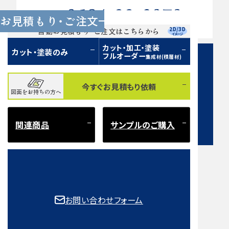
0584-33-2070
Tel.
お見積もり・ご注文
営業時間 9:00〜17:00（土日祝 定休）
2D/3D
自動お見積もり・ご注文はこちらから
イメージ
カット・加工・塗装
カット・塗装のみ
フルオーダー
集成材(積層材)
今すぐお見積もり依頼
図面をお持ちの方へ
お問い合わせフォーム
関連商品
サンプルのご購入
注意事項とよくある質問
もご確認ください。
お問い合わせフォーム
取扱樹種一覧