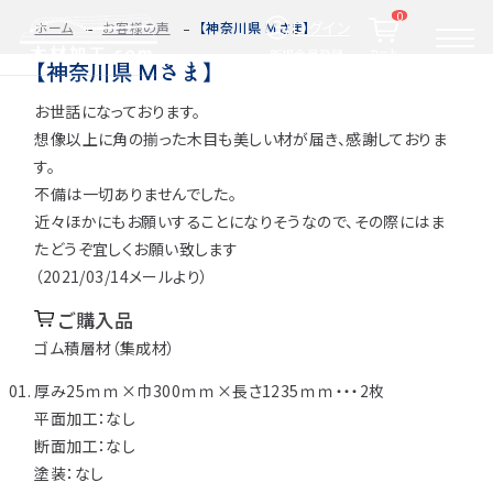
0
ログイン
ホーム
お客様の声
【神奈川県 Ｍさま】
カート
新規会員登録
【神奈川県 Ｍさま】
お世話になっております。
2D/3D
自動お見積もり・ご注文はこちらから
イメージ
想像以上に角の揃った木目も美しい材が届き、感謝しておりま
カット・加工・塗装
す。
カット・塗装のみ
フルオーダー
集成材(積層材)
不備は一切ありませんでした。
近々ほかにもお願いすることになりそうなので、その際にはま
今すぐお見積もり依頼
図面をお持ちの方へ
たどうぞ宜しくお願い致します
（2021/03/14メールより）
関連商品
サンプルのご購入
ご購入品
ゴム積層材（集成材）
0584-33-2070
厚み25ｍｍ×巾300ｍｍ×長さ1235ｍｍ・・・2枚
Tel.
平面加工：なし
営業時間 9:00〜17:00（土日祝 定休）
断面加工：なし
塗装：なし
種類・樹種・用途から選ぶ