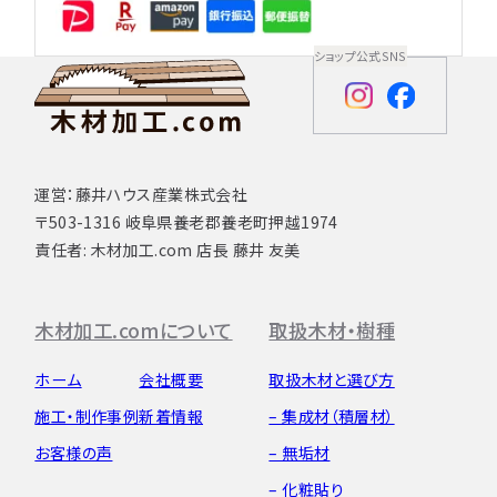
ショップ公式SNS
運営：藤井ハウス産業株式会社
〒503-1316 岐阜県養老郡養老町押越1974
責任者: 木材加工.com 店長 藤井 友美
木材加工.comについて
取扱木材・樹種
ホーム
会社概要
取扱木材と選び方
施工・制作事例
新着情報
– 集成材（積層材）
お客様の声
– 無垢材
– 化粧貼り