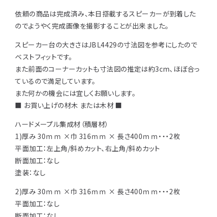
依頼の商品は完成済み、本日搭載するスピーカーが到着した
用途などから選
種類から選ぶ
樹種一覧
特注対応
ぶ
のでようやく完成画像を撮影することが出来ました。
取扱木材と選び方
スピーカー台の大きさはJBL4429の寸法図を参考にしたので
平面加工
断面加工
ご利用ガイド
ベストフィットです。
表面仕上
塗装
また前面のコーナーカットも寸法図の推定は約3cm、ほぼ合っ
集成材（積層材）
初めての方へ
施工・制作事例
ているので満足しています。
木材加工講座
製作工程とこだわり
また何かの機会には宜しくお願いします。
ご注文から商品到着までの流れ
無垢材
施工・制作事例TOP
工場製作事例
■ お買い上げの材木 または木材 ■
お客様の声
お見積もり・
ご注文方法について
棚・収納・ラック
カウンター・天板
ハードメープル集成材（積層材）
化粧貼り
会社情報
1)厚み 30ｍｍ ×巾 316ｍｍ × 長さ400ｍｍ・・・2枚
変更・キャンセル・
返品・交換について
テーブル・机
オーディオ関連
平面加工：左上角/斜めカット、右上角/斜めカット
©2025 mokuzaikako.com All Rights Reserved.
納期・配送について
会社概要
新着情報
断面加工：なし
白ポリ
造作材・枠材
階段
塗装：なし
送料について
プレート・表札
子ども・孫のためのDIY
2)厚み 30ｍｍ ×巾 316ｍｍ × 長さ400ｍｍ・・・2枚
お支払いについて
平面加工：なし
新生活
アイディア作品・クラフト
断面加工：なし