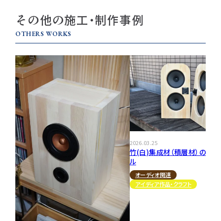
その他の施工・制作事例
OTHERS WORKS
2026.03.25
竹(白)集成材（積層材）の平面
ル
オーディオ関連
アイディア作品・クラフト