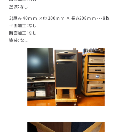
注意事項とよくある質問
フォトコンテスト
その他
塗装：なし
3)厚み 40ｍｍ ×巾 100ｍｍ × 長さ208ｍｍ・・・8枚
平面加工：なし
断面加工：なし
塗装：なし