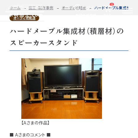
0
ログイン
ホーム
施工・制作事例
オーディオ関連
ハードメープル集成材（積
カート
新規会員登録
オーディオ関連
ハードメープル集成材（積層材）の
2D/3D
自動お見積もり・ご注文はこちらから
イメージ
スピーカースタンド
カット・加工・塗装
カット・塗装のみ
フルオーダー
集成材(積層材)
今すぐお見積もり依頼
図面をお持ちの方へ
関連商品
サンプルのご購入
0584-33-2070
Tel.
営業時間 9:00〜17:00（土日祝 定休）
【Aさまの作品】
■ Aさまのコメント ■
種類・樹種・用途から選ぶ