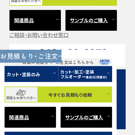
図面をお持ちの方へ
関連商品
サンプルのご購入
ご相談・お問い合わせ窓口
0584-33-2070
Tel.
お見積もり・ご注文
営業時間 9:00〜17:00（土日祝 定休）
2D/3D
自動お見積もり・ご注文はこちらから
イメージ
カット・加工・塗装
カット・塗装のみ
フルオーダー
集成材(積層材)
今すぐお見積もり依頼
図面をお持ちの方へ
お問い合わせフォーム
関連商品
サンプルのご購入