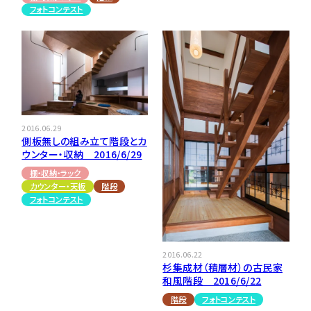
フォトコンテスト
2016.06.29
側板無しの組み立て階段とカ
ウンター・収納 2016/6/29
棚・収納・ラック
カウンター・天板
階段
フォトコンテスト
2016.06.22
杉集成材（積層材）の古民家
和風階段 2016/6/22
階段
フォトコンテスト