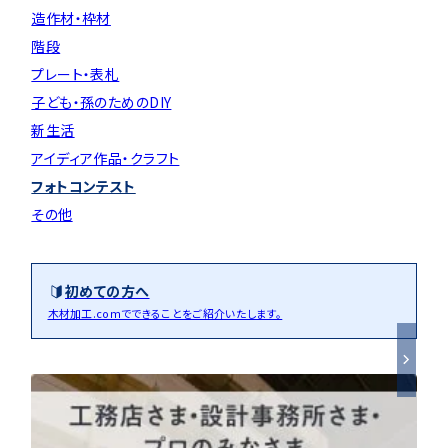
造作材・枠材
階段
プレート・表札
子ども・孫のためのDIY
新生活
アイディア作品・クラフト
フォトコンテスト
その他
初めての方へ
木材加工.comでできることをご紹介いたします。