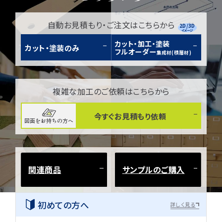
自動お見積もり・ご注文はこちらから
2D/3D
イメージ
カット・加工・塗装
カット・塗装のみ
フルオーダー
集成材(積層材)
複雑な加工のご依頼はこちらから
今すぐお見積もり依頼
図面をお持ちの方へ
関連商品
サンプルのご購入
初めての方へ
詳しく見る