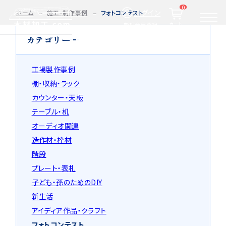
0
ログイン
ホーム
施工・制作事例
フォトコンテスト
カート
新規会員登録
カテゴリー
2D/3D
自動お見積もり・ご注文はこちらから
イメージ
工場製作事例
カット・加工・塗装
カット・塗装のみ
フルオーダー
棚・収納・ラック
集成材(積層材)
カウンター・天板
今すぐお見積もり依頼
テーブル・机
図面をお持ちの方へ
オーディオ関連
造作材・枠材
関連商品
サンプルのご購入
階段
プレート・表札
0584-33-2070
Tel.
子ども・孫のためのDIY
営業時間 9:00〜17:00（土日祝 定休）
新生活
アイディア作品・クラフト
種類・樹種・用途から選ぶ
フォトコンテスト