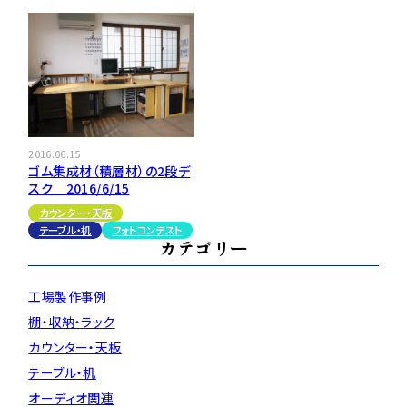
2016.06.15
ゴム集成材（積層材）の2段デ
スク 2016/6/15
カウンター・天板
テーブル・机
フォトコンテスト
カテゴリー
工場製作事例
棚・収納・ラック
カウンター・天板
テーブル・机
オーディオ関連