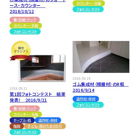
カウンター・天板
ース・カウンター
フォトコンテスト
2016/10/12
棚・収納・ラック
カウンター・天板
フォトコンテスト
2016.09.14
ゴム集成材（積層材）のR框
2016.09.21
2016/9/14
第1回フォトコンテスト 結果
造作材・枠材
発表！ 2016/9/21
フォトコンテスト
棚・収納・ラック
カウンター・天板
テーブル・机
造作材・枠材
階段
子ども・孫のためのDIY
フォトコンテスト