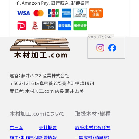
イ、Amazon Pay、銀行振込、郵便振替
ショップ公式SNS
運営：藤井ハウス産業株式会社
〒503-1316 岐阜県養老郡養老町押越1974
責任者: 木材加工.com 店長 藤井 友美
木材加工.comについて
取扱木材・樹種
ホーム
会社概要
取扱木材と選び方
施工・制作事例
新着情報
– 集成材（積層材）