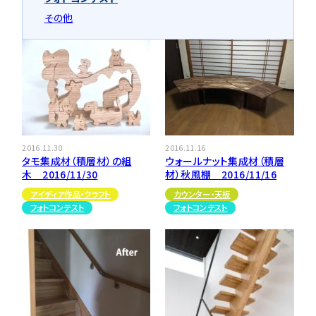
その他
用途などから選
種類から選ぶ
樹種一覧
特注対応
ぶ
取扱木材と選び方
平面加工
断面加工
ご利用ガイド
表面仕上
塗装
集成材（積層材）
初めての方へ
施工・制作事例
木材加工講座
製作工程とこだわり
ご注文から商品到着までの流れ
無垢材
2016.11.30
2016.11.16
施工・制作事例TOP
工場製作事例
お客様の声
タモ集成材（積層材）の組
ウォールナット集成材（積層
お見積もり・
ご注文方法について
木 2016/11/30
材）秋風棚 2016/11/16
棚・収納・ラック
カウンター・天板
化粧貼り
アイディア作品・クラフト
カウンター・天板
会社情報
変更・キャンセル・
返品・交換について
フォトコンテスト
フォトコンテスト
テーブル・机
オーディオ関連
©2025 mokuzaikako.com All Rights Reserved.
納期・配送について
会社概要
新着情報
白ポリ
造作材・枠材
階段
送料について
プレート・表札
子ども・孫のためのDIY
お支払いについて
新生活
アイディア作品・クラフト