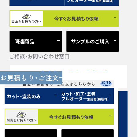
フルオーダー
集成材(積層材)
今すぐお見積もり依頼
図面をお持ちの方へ
関連商品
サンプルのご購入
ご相談・お問い合わせ窓口
0584-33-2070
Tel.
お見積もり・ご注文
営業時間 9:00〜17:00（土日祝 定休）
2D/3D
自動お見積もり・ご注文はこちらから
イメージ
カット・加工・塗装
カット・塗装のみ
フルオーダー
集成材(積層材)
今すぐお見積もり依頼
図面をお持ちの方へ
お問い合わせフォーム