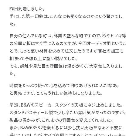
昨日到着しました。
用途などから選
種類から選ぶ
樹種一覧
特注対応
ぶ
手にした第一印象は、こんなにも堅くなるのかという驚きでし
た。
取扱木材と選び方
平面加工
断面加工
ご利用ガイド
自分の住んでいる町は、林業の盛んな町ですので、杉やヒノキ等
表面仕上
塗装
の分厚い板はすぐ手に入るのですが、今回オーディオ用というこ
集成材（積層材）
初めての方へ
施工・制作事例
とで、もっと堅い材質を求めて注文したのですが御社の加工も
木材加工講座
製作工程とこだわり
相まって予想以上に堅い製品でした。
ご注文から商品到着までの流れ
無垢材
施工・制作事例TOP
工場製作事例
でも、感触や見た目の雰囲気は温かかくて、大変気に入りまし
お客様の声
お見積もり・
ご注文方法について
た。
棚・収納・ラック
カウンター・天板
化粧貼り
会社情報
時間をたっぷり使って心を込めて作りあげられたんだなあ。
変更・キャンセル・
返品・交換について
テーブル・机
オーディオ関連
と実感できて、とてもうれしい気持ちになりました。
©2025 mokuzaikako.com All Rights Reserved.
納期・配送について
会社概要
新着情報
白ポリ
造作材・枠材
階段
早速、B&Wのスピーカースタンドの天板にネジ止めしました。
送料について
スタンドがスティール製で少し冷たい雰囲気があったのですが、
プレート・表札
子ども・孫のためのDIY
製品の温かみが、これまでの雰囲気を変えてくれました。
お支払いについて
また、B&W685S2を乗せるには少し狭い天板だなぁと不安に
新生活
アイディア作品・クラフト
感じていましたが、サイズを同じにすることで、インシュレーター