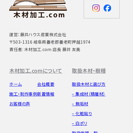
運営：藤井ハウス産業株式会社
〒503-1316 岐阜県養老郡養老町押越1974
責任者: 木材加工.com 店長 藤井 友美
木材加工.comについて
取扱木材・樹種
ホーム
会社概要
取扱木材と選び方
施工・制作事例
新着情報
– 集成材（積層材）
お客様の声
– 無垢材
– 化粧貼り
– 白ポリ
取扱樹種一覧