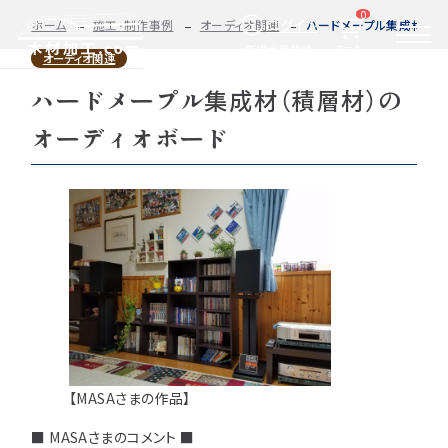
0
ログイン
ホーム
施工・制作事例
オーディオ関連
ハードメープル集成材（積
カート
新規会員登録
オーディオ関連
ハードメープル集成材（積層材）の
2D/3D
自動お見積もり・ご注文はこちらから
イメージ
オーディオボード
カット・加工・塗装
カット・塗装のみ
フルオーダー
集成材(積層材)
今すぐお見積もり依頼
図面をお持ちの方へ
関連商品
サンプルのご購入
0584-33-2070
Tel.
営業時間 9:00〜17:00（土日祝 定休）
【MASAさまの作品】
■ MASAさまのコメント ■
種類・樹種・用途から選ぶ