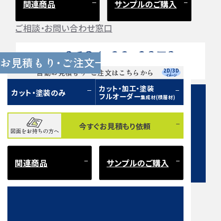
関連商品
サンプルのご購入
ご相談・お問い合わせ窓口
0584-33-2070
Tel.
お見積もり・ご注文
営業時間 9:00〜17:00（土日祝 定休）
2D/3D
自動お見積もり・ご注文はこちらから
イメージ
カット・加工・塗装
カット・塗装のみ
フルオーダー
集成材(積層材)
今すぐお見積もり依頼
図面をお持ちの方へ
お問い合わせフォーム
関連商品
サンプルのご購入
注意事項とよくある質問
もご確認ください。