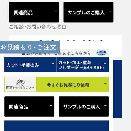
関連商品
サンプルのご購入
ご相談・お問い合わせ窓口
0584-33-2070
Tel.
お見積もり・ご注文
営業時間 9:00〜17:00（土日祝 定休）
2D/3D
自動お見積もり・ご注文はこちらから
イメージ
カット・加工・塗装
カット・塗装のみ
フルオーダー
集成材(積層材)
今すぐお見積もり依頼
図面をお持ちの方へ
お問い合わせフォーム
関連商品
サンプルのご購入
注意事項とよくある質問
もご確認ください。