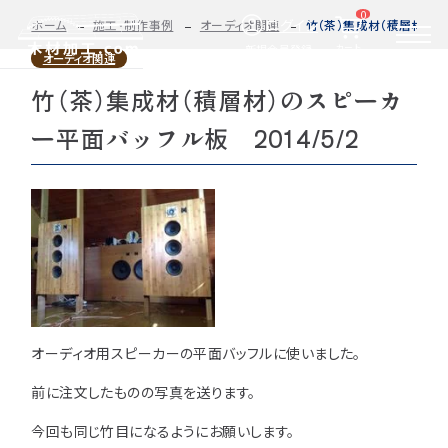
0
ログイン
ホーム
施工・制作事例
オーディオ関連
竹（茶）集成材（積層材）のス
カート
新規会員登録
オーディオ関連
竹（茶）集成材（積層材）のスピーカ
2D/3D
自動お見積もり・ご注文はこちらから
イメージ
ー平面バッフル板 2014/5/2
カット・加工・塗装
カット・塗装のみ
フルオーダー
集成材(積層材)
今すぐお見積もり依頼
図面をお持ちの方へ
関連商品
サンプルのご購入
0584-33-2070
オーディオ用スピーカーの平面バッフルに使いました。
Tel.
営業時間 9:00〜17:00（土日祝 定休）
前に注文したものの写真を送ります。
今回も同じ竹目になるようにお願いします。
種類・樹種・用途から選ぶ