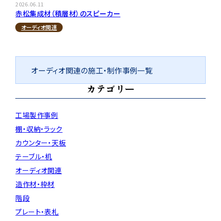
2026.06.11
赤松集成材（積層材）のスピーカー
オーディオ関連
オーディオ関連の施工・制作事例一覧
カテゴリー
工場製作事例
棚・収納・ラック
カウンター・天板
テーブル・机
オーディオ関連
造作材・枠材
階段
プレート・表札