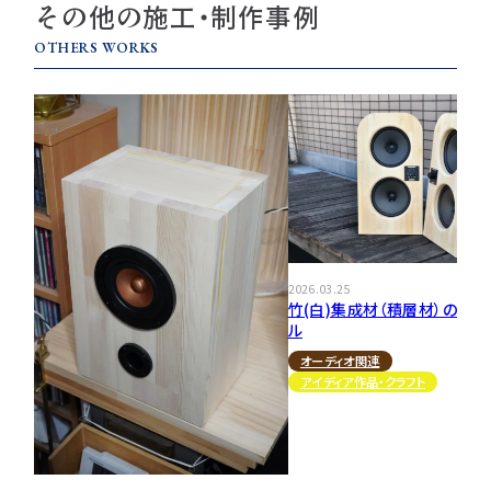
その他の施工・制作事例
OTHERS WORKS
2026.03.25
竹(白)集成材（積層材）の平面
ル
オーディオ関連
アイディア作品・クラフト