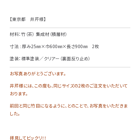
用途などから選
種類から選ぶ
樹種一覧
特注対応
ぶ
【東京都 井芹様】
取扱木材と選び方
平面加工
断面加工
ご利用ガイド
材料：竹（茶） 集成材（積層材）
表面仕上
塗装
集成材（積層材）
寸法 : 厚み25㎜×巾600㎜×長さ900㎜ 2枚
初めての方へ
施工・制作事例
木材加工講座
製作工程とこだわり
塗装：標準塗装／クリアー（裏面反り止め）
ご注文から商品到着までの流れ
無垢材
施工・制作事例TOP
工場製作事例
お客様の声
お写真ありがとうございます。
お見積もり・
ご注文方法について
棚・収納・ラック
カウンター・天板
化粧貼り
井芹様には、この度も、同じサイズの2枚のご注文をいただいて
会社情報
変更・キャンセル・
返品・交換について
テーブル・机
オーディオ関連
おります。
©2025 mokuzaikako.com All Rights Reserved.
納期・配送について
会社概要
新着情報
白ポリ
前回と同じ竹目になるように、とのことで、お写真をいただきま
造作材・枠材
階段
した。
送料について
プレート・表札
子ども・孫のためのDIY
お支払いについて
新生活
アイディア作品・クラフト
拝見してビックリ！！