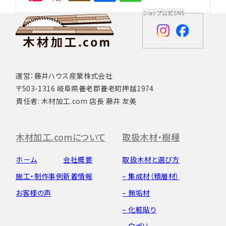
ショップ公式SNS
運営：藤井ハウス産業株式会社
〒503-1316 岐阜県養老郡養老町押越1974
責任者: 木材加工.com 店長 藤井 友美
木材加工.comについて
取扱木材・樹種
ホーム
会社概要
取扱木材と選び方
施工・制作事例
新着情報
– 集成材（積層材）
お客様の声
– 無垢材
– 化粧貼り