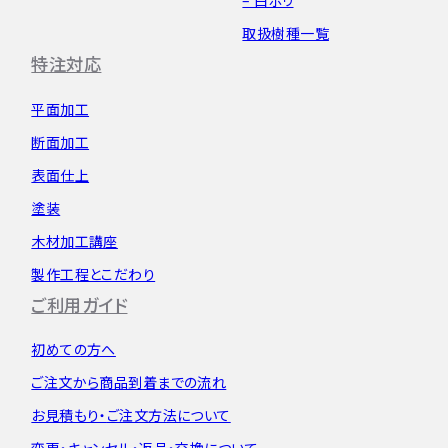
– 白ポリ
取扱樹種一覧
特注対応
平面加工
断面加工
表面仕上
塗装
木材加工講座
製作工程とこだわり
ご利用ガイド
初めての方へ
ご注文から
商品到着までの流れ
お見積もり・
ご注文方法について
変更・キャンセル・
返品・交換について