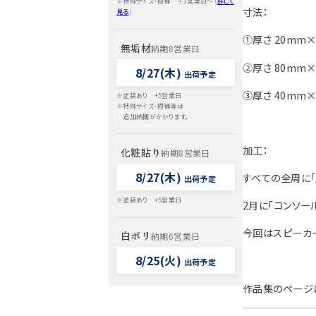
※特殊サイズ・樹種…＋3営業日～（
詳しく
寸法：
見る
）
①厚さ 20mm×
無垢材
納期8営業日
②厚さ 80mm×
8/27(木)
出荷予定
③厚さ 40mm×
※塗装あり +5営業日
※特殊サイズ・樹種等は
追加納期がかかります。
加工：
化粧貼り
納期8営業日
8/27(木)
すべての全周に
出荷予定
※塗装あり +5営業日
2月に「コンソー
今回はスピーカ
白ポリ
納期6営業日
8/25(火)
出荷予定
作品集のページ