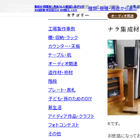
ホーム
施工・制作事例
オーディオ関連
ナラ集成
集成材（積層材）、無垢材、化粧貼り、白ポリの
種類・樹種・用途から選ぶ
木材通販・特注加工は 木材加工.com
カテゴリー
オーディオ関連
ナラ集成材（
工場製作事例
特注対応
ご利用ガイ
種類・樹種・
Processing
棚・収納・ラック
カウンター・天板
自動お見積もり・ご注文はこち
自動お見積もり
自動お見積も
テーブル・机
カット・塗装のみ
カット・塗装の
カット・塗装の
2D/3D
イメージ
オーディオ関連
カット・加工・塗装
カット・加工・塗
カット・加工・
フルオーダー
フルオーダー
フルオーダー
集成材(積層材)
集
集
造作材・枠材
図面をお持ちの方
図
階段
今すぐお見積もり依頼
今すぐお見積
今すぐお見
プレート・表札
子ども・孫のためのDIY
関連商品
関連
関連
サンプルのご購入
サンプ
サン
新生活
アイディア作品・クラフト
Kです。
フォトコンテスト
その他
お世話になってお