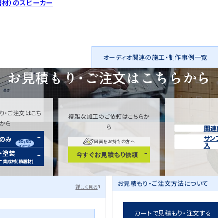
層材）のスピーカー
オーディオ関連の施工・制作事例一覧
お見積もり・ご注文は
こちらから
り・ご注文はこち
複雑な加工のご依頼はこちらか
らから
ら
関連
サン
装のみ
2D/3D
図面をお持ちの方へ
入
イメージ
・塗装
今すぐお見積もり依頼
ー
集成材(積層材)
お見積もり・ご注文方法について
詳しく見る
カートで見積もり・注文する