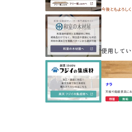
今後ともよろしく
使用してい
ナラ
天板や高級家具に
積層
無垢