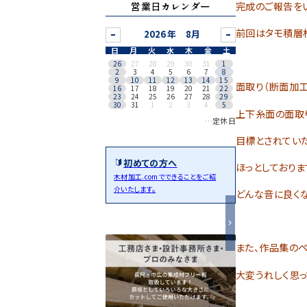
営業日カレンダー
完成のご報告をい
前回はタモ積層
8月
日
月
火
水
木
金
土
26
27
28
29
30
31
1
2
3
4
5
6
7
8
9
10
11
12
13
14
15
面取り（断面加
16
17
18
19
20
21
22
23
24
25
26
27
28
29
30
31
1
2
3
4
5
上下糸面の面取
…定休日
目標とされてい
初めての方へ
ほっとしておりま
木材加工.comでできることをご紹
介いたします。
どんな音に良くな
また、作品集のペ
大変うれしく思っ