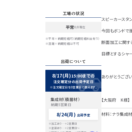
工場の状況
スピーカースタン
平常
8/8現在
今回もボンドで
※平常 = 納期短縮可（納期短縮料金有り）
断面加工に関す
※混雑 = 納期短縮は不可
目標とするシャー
出荷について
8/17(月)
15:00までの
ありがとうござい
注文確定分の出荷予定日
※注文確定日を0営業日と数えます。
集成材(積層材)
【大阪府 K様】
納期5営業日
8/24(月)
材料：ナラ集成材
出荷予定
※加工あり…＋2営業日
※塗装あり…＋2営業日～