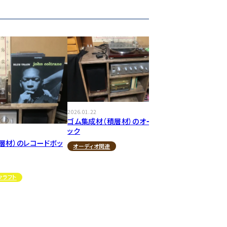
2026.01.22
ゴム集成材（積層材）のオーディオラ
ック
層材）のレコードボッ
オーディオ関連
クラフト
2025.12.15
ゴム集成材（
ック