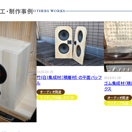
工・制作事例
OTHERS WORKS
2026.03.25
竹(白)集成材（積層材）の平面バッフ
2026.01.28
ル
ゴム集成材（積
クス
オーディオ関連
アイディア作品・クラフト
オーディオ関連
アイディア作品・