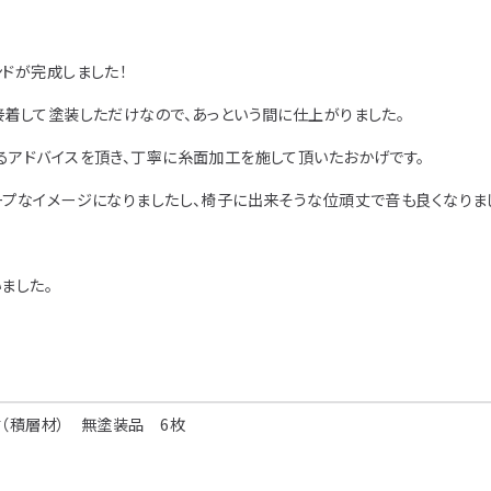
アイディア作品・ク
フォトコンテスト
ドが完成しました！
その他
接着して塗装しただけなので、あっという間に仕上がりました。
るアドバイスを頂き、丁寧に糸面加工を施して頂いたおかげです。
プなイメージになりましたし、椅子に出来そうな位頑丈で音も良くなりました
ました。
（積層材） 無塗装品 6枚