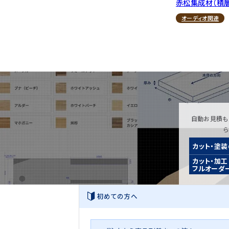
赤松集成材（積
オーディオ関連
自動お見積も
カット・塗
カット・加工
フルオーダ
初めての方へ