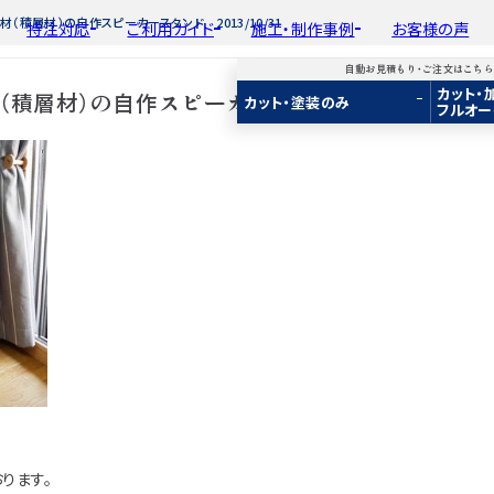
材（積層材）の自作スピーカースタンド 2013/10/31
特注対応
ご利用ガイド
施工・制作事例
お客様の声
自動お見積もり・ご注文はこち
カット・
平面加工
初めての方へ
種類から選ぶ
工場製作事例
積層材）の自作スピーカースタンド 2013/10/3
会
カット・塗装のみ
フルオー
ド
用途から選ぶ
施工・制作事例
取
Guide
Choose by Type and Purpose
Production Example
断面加工
ご注文から商品到着までの流れ
樹種一覧
棚・収納・ラック
新
らから
・ご注文はこちらから
り・ご注文はこちらから
自動お見積もり・ご注文はこちらから
表面仕上
お見積もり・
用途などから選ぶ
ご注文方法について
カウンター・天板
み
み
カット・塗装のみ
2D/3D
2D/3D
2D/3D
塗装
変更・キャンセル・
返品・交換について
テーブル・机
イメージ
イメージ
イメージ
装
塗装
カット・加工・塗装
フルオーダー
成材(積層材)
成材(積層材)
集成材(積層材)
木材加工講座
納期・配送について
オーディオ関連
へ
面をお持ちの方へ
図面をお持ちの方へ
図面をお持ちの方へ
製作工程とこだわり
送料について
造作材・枠材
もり依頼
積もり依頼
今すぐお見積もり依頼
お支払いについて
階段
商品
商品
関連商品
ルのご購入
プルのご購入
サンプルのご購入
注意事項とよくある質問
プレート・表札
子ども・孫のためのD
新生活
ります。