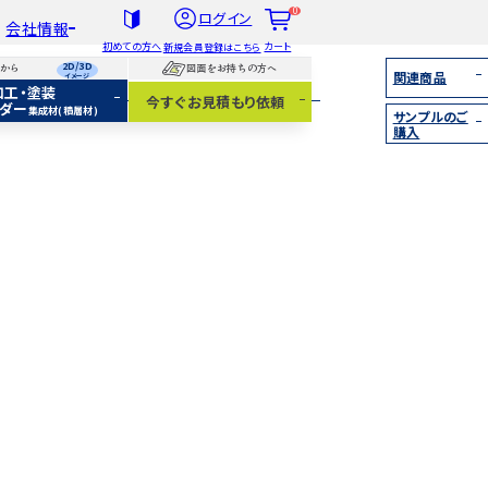
0
ログイン
会社情報
初めての方へ
カート
新規会員登録はこちら
2D/3D
らから
図面をお持ちの方へ
関連商品
イメージ
加工・塗装
1
社概要
今すぐお見積もり依頼
ダー
集成材(積層材)
サンプルのご
扱木材と選び方
購入
着情報
集成材（積層材）
無垢材
化粧貼り
白ポリ
IY