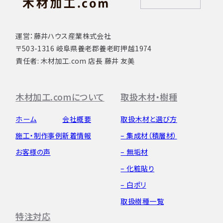
運営：藤井ハウス産業株式会社
〒503-1316 岐阜県養老郡養老町押越1974
責任者: 木材加工.com 店長 藤井 友美
木材加工.comについて
取扱木材・樹種
ホーム
会社概要
取扱木材と選び方
施工・制作事例
新着情報
– 集成材（積層材）
お客様の声
– 無垢材
– 化粧貼り
– 白ポリ
取扱樹種一覧
特注対応