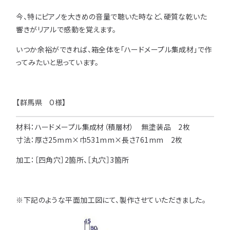
注意事項とよくある質問
フォトコンテスト
その他
今、特にピアノを大きめの音量で聴いた時など、硬質な乾いた
響きがリアルで感動を覚えます。
いつか余裕ができれば、箱全体を「ハードメープル集成材」で作
ってみたいと思っています。
【群馬県 O様】
材料：ハードメープル集成材（積層材） 無塗装品 2枚
寸法：厚さ25mm×巾531mm×長さ761mm 2枚
加工：［四角穴］2箇所、
［丸穴］3箇所
※下記のような平面加工図にて、製作させていただきました。