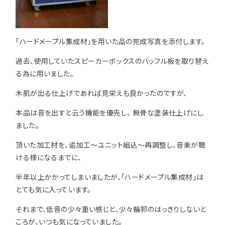
用途などから選
種類から選ぶ
樹種一覧
特注対応
ぶ
「ハードメープル集成材」を用いた品の完成写真を添付します。
取扱木材と選び方
平面加工
断面加工
ご利用ガイド
過去、使用していたスピーカーボックスのバッフル板を取り替え
表面仕上
塗装
集成材（積層材）
る為に用いました。
初めての方へ
施工・制作事例
木材加工講座
製作工程とこだわり
木肌が出る仕上げであれば見栄えも良かったのですが、
ご注文から商品到着までの流れ
無垢材
施工・制作事例TOP
工場製作事例
お客様の声
本品は音を出すと云う機能を優先し、 無骨な塗装仕上げにし
お見積もり・
ご注文方法について
ました。
棚・収納・ラック
カウンター・天板
化粧貼り
会社情報
変更・キャンセル・
返品・交換について
頂いた加工材を、追加工～ユニット組込～再調整し、音楽が聴
テーブル・机
オーディオ関連
ける様になるまでに、
©2025 mokuzaikako.com All Rights Reserved.
納期・配送について
会社概要
新着情報
白ポリ
造作材・枠材
階段
半年以上かかってしまいましたが、「ハードメープル集成材」は
送料について
とても気に入っています。
プレート・表札
子ども・孫のためのDIY
お支払いについて
それまで、低音の少々重い感じと、少々輪郭のはっきりしないと
新生活
アイディア作品・クラフト
ころが、いつも気になっていました。