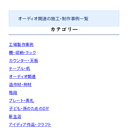
オーディオ関連の施工・制作事例一覧
カテゴリー
工場製作事例
棚・収納・ラック
カウンター・天板
テーブル・机
オーディオ関連
造作材・枠材
階段
プレート・表札
子ども・孫のためのDIY
新生活
アイディア作品・クラフト