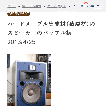
0
ログイン
ホーム
施工・制作事例
オーディオ関連
ハードメープル集成材（積層
カート
新規会員登録
オーディオ関連
ハードメープル集成材（積層材）の
2D/3D
自動お見積もり・ご注文はこちらから
イメージ
スピーカーのバッフル板
カット・加工・塗装
カット・塗装のみ
フルオーダー
集成材(積層材)
2013/4/25
今すぐお見積もり依頼
図面をお持ちの方へ
関連商品
サンプルのご購入
0584-33-2070
Tel.
営業時間 9:00〜17:00（土日祝 定休）
種類・樹種・用途から選ぶ