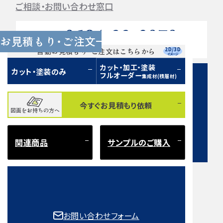
ご相談・お問い合わせ窓口
0584-33-2070
Tel.
お見積もり・ご注文
営業時間 9:00〜17:00（土日祝 定休）
2D/3D
自動お見積もり・ご注文はこちらから
イメージ
カット・加工・塗装
カット・塗装のみ
フルオーダー
集成材(積層材)
今すぐお見積もり依頼
図面をお持ちの方へ
お問い合わせフォーム
関連商品
サンプルのご購入
注意事項とよくある質問
もご確認ください。
お問い合わせフォーム