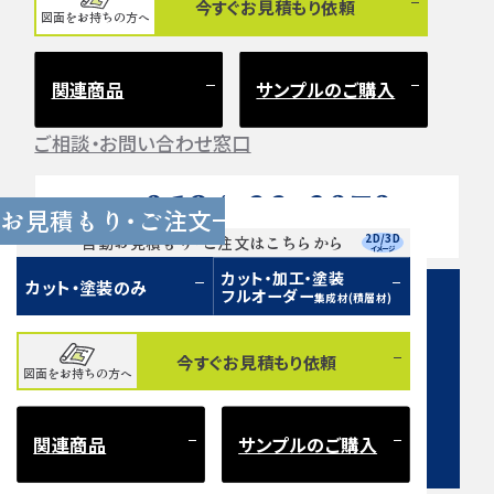
今すぐお見積もり依頼
図面をお持ちの方へ
関連商品
サンプルのご購入
ご相談・お問い合わせ窓口
0584-33-2070
Tel.
お見積もり・ご注文
営業時間 9:00〜17:00（土日祝 定休）
2D/3D
自動お見積もり・ご注文はこちらから
イメージ
カット・加工・塗装
カット・塗装のみ
フルオーダー
集成材(積層材)
今すぐお見積もり依頼
図面をお持ちの方へ
お問い合わせフォーム
関連商品
サンプルのご購入