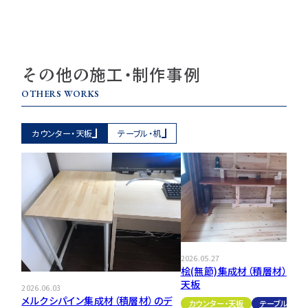
その他の施工・制作事例
OTHERS WORKS
カウンター・天板
テーブル・机
2026.05.27
桧(無節)集成材（積層材）のテ
天板
2026.06.03
メルクシパイン集成材（積層材）のデ
カウンター・天板
テーブル・机