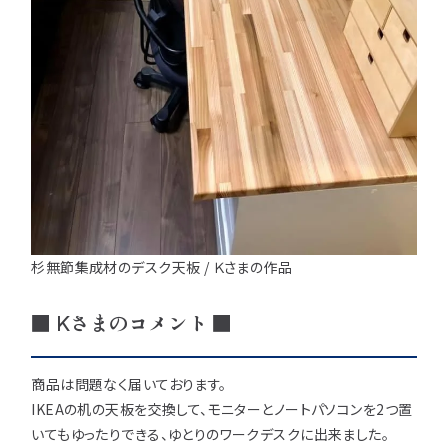
用途などから選
種類から選ぶ
樹種一覧
特注対応
ぶ
取扱木材と選び方
平面加工
断面加工
ご利用ガイド
表面仕上
塗装
集成材（積層材）
初めての方へ
施工・制作事例
木材加工講座
製作工程とこだわり
ご注文から商品到着までの流れ
無垢材
施工・制作事例TOP
工場製作事例
お客様の声
お見積もり・
ご注文方法について
棚・収納・ラック
カウンター・天板
杉無節集成材のデスク天板 / Ｋさまの作品
化粧貼り
会社情報
変更・キャンセル・
返品・交換について
テーブル・机
オーディオ関連
■ Kさまのコメント ■
©2025 mokuzaikako.com All Rights Reserved.
納期・配送について
会社概要
新着情報
白ポリ
造作材・枠材
階段
送料について
プレート・表札
子ども・孫のためのDIY
商品は問題なく届いております。
お支払いについて
IKEAの机の天板を交換して、モニターとノートパソコンを2つ置
新生活
アイディア作品・クラフト
いてもゆったりできる、ゆとりのワークデスクに出来ました。