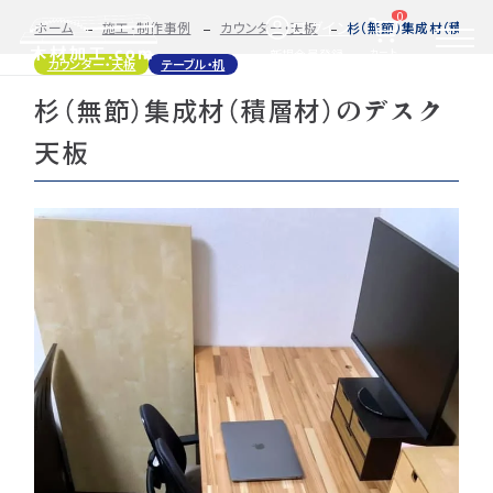
0
ログイン
ホーム
施工・制作事例
カウンター・天板
杉（無節）集成材（積層材
カート
新規会員登録
カウンター・天板
テーブル・机
杉（無節）集成材（積層材）のデスク
2D/3D
自動お見積もり・ご注文はこちらから
イメージ
天板
カット・加工・塗装
カット・塗装のみ
フルオーダー
集成材(積層材)
今すぐお見積もり依頼
図面をお持ちの方へ
関連商品
サンプルのご購入
0584-33-2070
Tel.
営業時間 9:00〜17:00（土日祝 定休）
種類・樹種・用途から選ぶ