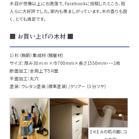
注意事項とよくある質問
木目が想像以上にお洒落で、Facebookに投稿したところ、知
フォトコンテスト
その他
人らに大好評でした。家内も羨ましがっています。木の香りも良
く、とても満足です。
■ お買い上げの木材 ■
1）杉（無節）集成材（積層材）
サイズ：厚み30ｍｍ×巾700mm×長さ1550mm・・・1枚
断面加工：全周上下5Ｒ面
平面加工：丸穴
塗装：ウレタン塗装（標準塗装）/クリアー（３分ツヤ）
ＩＫＥＡの机の脚、コ