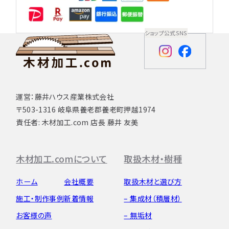
ショップ公式SNS
運営：藤井ハウス産業株式会社
〒503-1316 岐阜県養老郡養老町押越1974
責任者: 木材加工.com 店長 藤井 友美
木材加工.comについて
取扱木材・樹種
ホーム
会社概要
取扱木材と選び方
施工・制作事例
新着情報
– 集成材（積層材）
お客様の声
– 無垢材