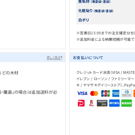
無垢材
（無塗装・塗装）
化粧貼り
（無塗装・塗装）
白ポリ
※営業日15:00までの注文確定分を
※追加料金による納期短縮が可能で
お支払いについて
詳しく見る
などの木材
クレジットカード決済（VISA / MASTER 
イレブン / ローソン / ファミリーマー
キ / ヤマザキデイリーストア）、PayP
縄・離島」の場合は追加送料が必