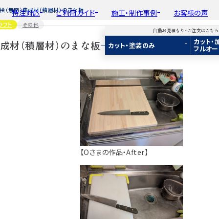
桧（無節）集成材（積層材）のまな板
特注対応
ご利用ガイド
施工・制作事例
お客様の声
ラフト
その他
自動お見積もり・ご注文はこち
カット・
平面加工
初めての方へ
種類から選ぶ
工場製作事例
集成材（積層材）のまな板
会
カット・塗装のみ
フルオー
ド
用途から選ぶ
施工・制作事例
取
Guide
Choose by Type and Purpose
Production Example
断面加工
ご注文から商品到着までの流れ
樹種一覧
棚・収納・ラック
新
らから
・ご注文はこちらから
り・ご注文はこちらから
自動お見積もり・ご注文はこちらから
表面仕上
お見積もり・
用途などから選ぶ
ご注文方法について
カウンター・天板
み
み
カット・塗装のみ
2D/3D
2D/3D
2D/3D
塗装
変更・キャンセル・
返品・交換について
テーブル・机
イメージ
イメージ
イメージ
装
塗装
カット・加工・塗装
フルオーダー
成材(積層材)
成材(積層材)
集成材(積層材)
木材加工講座
納期・配送について
オーディオ関連
へ
面をお持ちの方へ
図面をお持ちの方へ
図面をお持ちの方へ
製作工程とこだわり
送料について
造作材・枠材
もり依頼
積もり依頼
今すぐお見積もり依頼
お支払いについて
階段
【Oさまの作品・After】
商品
商品
関連商品
ルのご購入
プルのご購入
サンプルのご購入
注意事項とよくある質問
プレート・表札
子ども・孫のためのD
新生活