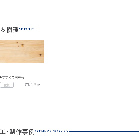
る樹種
SPECIES
おすすめの国産材
詳しく見る
化粧
工・制作事例
OTHERS WORKS