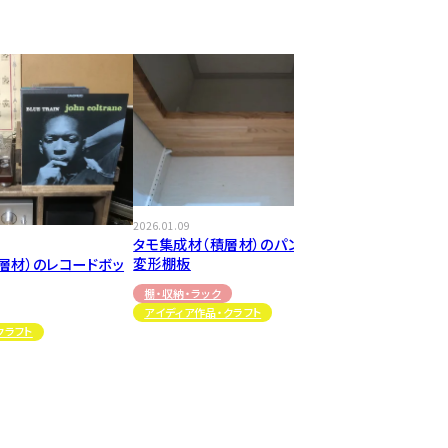
2026.01.09
タモ集成材（積層材）のパントリーの
変形棚板
層材）のレコードボッ
棚・収納・ラック
アイディア作品・クラフト
クラフト