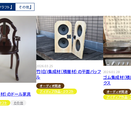
クラフト
その他
2026.03.25
竹(白)集成材（積層材）の平面バッフ
2026.01.28
ル
ゴム集成材（積
クス
オーディオ関連
アイディア作品・クラフト
オーディオ関連
層材）のドール家具
アイディア作品・
ラフト
その他