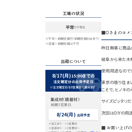
工場の状況
平常
8/9現在
■Oさまのコメ
※平常 = 納期短縮可（納期短縮料金有り）
※混雑 = 納期短縮は不可
昨日無事に商品が
岐阜から来た木
出荷について
使用用途なので
8/17(月)
15:00までの
注文確定分の出荷予定日
東京の借り住まい
※注文確定日を0営業日と数えます。
こそで、ヒノキの
集成材(積層材)
サイズピッタリだ
納期5営業日
次回はDIYの用
8/24(月)
出荷予定
※加工あり…＋2営業日
■ お買い上げの
※塗装あり…＋2営業日～