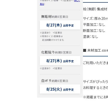
※特殊サイズ・樹種…＋3営業日～（
詳しく
見る
）
桧（無節）集成材
無垢材
納期8営業日
サイズ：厚み20
平面加工：なし
8/27(木)
出荷予定
断面加工：なし
※塗装あり +5営業日
塗装：なし
※特殊サイズ・樹種等は
追加納期がかかります。
■ 木材加工.co
化粧貼り
納期8営業日
8/27(木)
出荷予定
ご利用いただきま
※塗装あり +5営業日
白ポリ
納期6営業日
サイズがぴったり
お料理するときの
8/25(火)
出荷予定
※掲載までにお