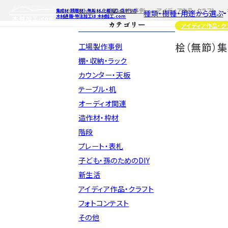
ホーム
施工・制作事例
アイディア作品・クラフト
集成材（積層材）、無垢材、化粧貼り、白ポリの
種類・樹種・用途から選ぶ
木材通販・特注加工は 木材加工.com
カテゴリー
アイディア作品・ク
桧（無節）
工場製作事例
特注対応
ご利用ガイ
種類・樹種・
Processing
棚・収納・ラック
カウンター・天板
自動お見積もり・ご注文はこち
自動お見積もり
自動お見積も
テーブル・机
カット・塗装のみ
カット・塗装の
カット・塗装の
2D/3D
イメージ
オーディオ関連
カット・加工・塗装
カット・加工・塗
カット・加工・
フルオーダー
フルオーダー
フルオーダー
集成材(積層材)
集
集
造作材・枠材
図面をお持ちの方
図
階段
今すぐお見積もり依頼
今すぐお見積
今すぐお見
プレート・表札
子ども・孫のためのDIY
関連商品
関連
関連
サンプルのご購入
サンプ
サン
新生活
アイディア作品・クラフト
フォトコンテスト
その他