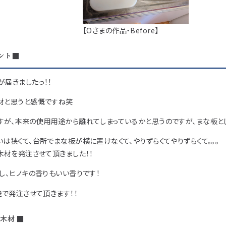
アイディア作品・ク
フォトコンテスト
【Oさまの作品・Before】
その他
ント■
届きましたっ！！
材と思うと感慨ですね笑
すが、本来の使用用途から離れてしまっているかと思うのですが、まな板とし
は狭くて、台所でまな板が横に置けなくて、やりずらくてやりずらくて。。。
木材を発注させて頂きました！！
し、ヒノキの香りもいい香りです！
途で発注させて頂きます！！
木材 ■