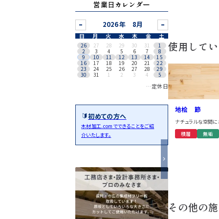
営業日カレンダー
8月
日
月
火
水
木
金
土
使用してい
26
27
28
29
30
31
1
2
3
4
5
6
7
8
9
10
11
12
13
14
15
16
17
18
19
20
21
22
23
24
25
26
27
28
29
30
31
1
2
3
4
5
…定休日
地桧 節
初めての方へ
ナチュラルな空間に
木材加工.comでできることをご紹
積層
無垢
介いたします。
その他の施