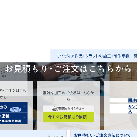
アイディア作品・クラフトの施工・制作事例一
お見積もり・ご注文は
こちらから
り・ご注文はこち
複雑な加工のご依頼はこちらか
らから
ら
関連
サン
装のみ
2D/3D
図面をお持ちの方へ
入
イメージ
・塗装
今すぐお見積もり依頼
ー
集成材(積層材)
お見積もり・ご注文方法について
詳しく見る