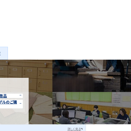
2025.12.04
タモ集成材（
乾燥機の設置
アイディア作品
覧
商品
プルのご購
詳しく見る