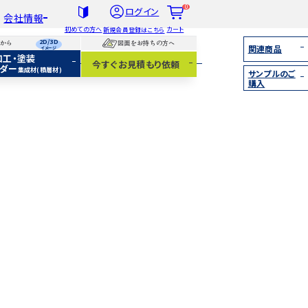
0
ログイン
会社情報
初めての方へ
カート
新規会員登録はこちら
2D/3D
らから
図面をお持ちの方へ
関連商品
イメージ
加工・塗装
社概要
今すぐお見積もり依頼
ダー
集成材(積層材)
サンプルのご
扱木材と選び方
購入
着情報
集成材（積層材）
無垢材
化粧貼り
白ポリ
IY