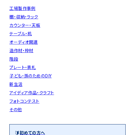
工場製作事例
棚・収納・ラック
カウンター・天板
テーブル・机
オーディオ関連
造作材・枠材
階段
プレート・表札
子ども・孫のためのDIY
新生活
アイディア作品・クラフト
フォトコンテスト
その他
初めての方へ