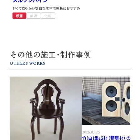
軽くて軟らかい安価な木材で棚板におすすめ
積層
無垢
化粧
その他の施工・制作事例
OTHERS WORKS
2026.03.25
竹(白)集成材（積層材）の平面