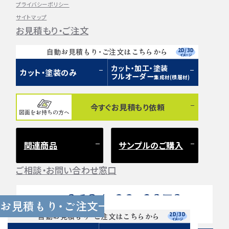
プライバシーポリシー
サイトマップ
お見積もり・ご注文
2D/3D
自動お見積もり・ご注文はこちらから
イメージ
カット・加工・塗装
カット・塗装のみ
フルオーダー
集成材(積層材)
今すぐお見積もり依頼
図面をお持ちの方へ
関連商品
サンプルのご購入
ご相談・お問い合わせ窓口
0584-33-2070
Tel.
お見積もり・ご注文
営業時間 9:00〜17:00（土日祝 定休）
2D/3D
自動お見積もり・ご注文はこちらから
イメージ