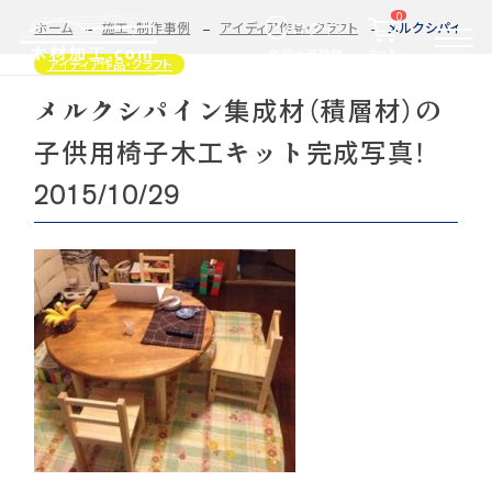
0
ログイン
ホーム
施工・制作事例
アイディア作品・クラフト
メルクシパイン集成
カート
新規会員登録
アイディア作品・クラフト
メルクシパイン集成材（積層材）の
2D/3D
自動お見積もり・ご注文はこちらから
イメージ
子供用椅子木工キット完成写真！
カット・加工・塗装
カット・塗装のみ
フルオーダー
集成材(積層材)
2015/10/29
今すぐお見積もり依頼
図面をお持ちの方へ
関連商品
サンプルのご購入
0584-33-2070
Tel.
営業時間 9:00〜17:00（土日祝 定休）
種類・樹種・用途から選ぶ