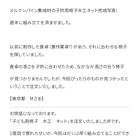
メルクシパイン集成材の子供用椅子木工キット完成写真！
用途などから選
種類から選ぶ
樹種一覧
特注対応
ぶ
週末に組み立てを済ませました。
取扱木材と選び方
平面加工
断面加工
ご利用ガイド
表面仕上
塗装
集成材（積層材）
以前に制作した食卓（兼作業卓?）があり、それに合わせる椅子
初めての方へ
施工・制作事例
を探していました。
木材加工講座
製作工程とこだわり
ご注文から商品到着までの流れ
無垢材
施工・制作事例TOP
工場製作事例
食卓の高さを子供に合わせたため、なかなか高さの合う椅子
お客様の声
お見積もり・
ご注文方法について
が見つかりませんでしたが、今回ぴったりのものが見つかったと
棚・収納・ラック
カウンター・天板
化粧貼り
会社情報
いうことで注文いたしました。
変更・キャンセル・
返品・交換について
テーブル・机
オーディオ関連
【東京都 Mさま】
©2025 mokuzaikako.com All Rights Reserved.
納期・配送について
会社概要
新着情報
白ポリ
造作材・枠材
階段
お世話になっております。
送料について
プレート・表札
子ども・孫のためのDIY
「子ども用椅子 木工 キット」を注文いたしましたMです。
お支払いについて
新生活
アイディア作品・クラフト
1度目で慣れたせいか、今回はだいぶ早く組み立てることができ