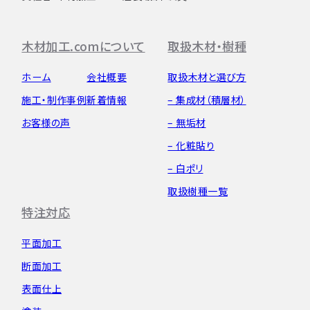
木材加工.comについて
取扱木材・樹種
ホーム
会社概要
取扱木材と選び方
施工・制作事例
新着情報
– 集成材（積層材）
お客様の声
– 無垢材
– 化粧貼り
– 白ポリ
取扱樹種一覧
特注対応
平面加工
断面加工
表面仕上