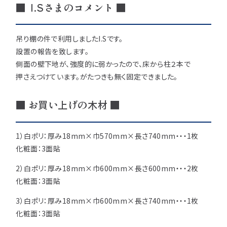
注意事項とよくある質問
■ I.Sさまのコメント ■
フォトコンテスト
その他
吊り棚の件で利用しましたI.Sです。
設置の報告を致します。
側面の壁下地が、強度的に弱かったので、床から柱２本で
押さえつけています。がたつきも無く固定できました。
■ お買い上げの木材 ■
1）白ポリ：厚み18mm×巾570mm×長さ740mm・・・1枚
化粧面：3面貼
2）白ポリ：厚み18mm×巾600mm×長さ600mm・・・2枚
化粧面：3面貼
3）白ポリ：厚み18mm×巾600mm×長さ740mm・・・1枚
化粧面：3面貼