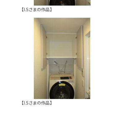
【I.Sさまの作品】
用途などから選
種類から選ぶ
樹種一覧
特注対応
ぶ
取扱木材と選び方
平面加工
断面加工
ご利用ガイド
表面仕上
塗装
集成材（積層材）
初めての方へ
施工・制作事例
木材加工講座
製作工程とこだわり
ご注文から商品到着までの流れ
無垢材
施工・制作事例TOP
工場製作事例
お客様の声
お見積もり・
ご注文方法について
棚・収納・ラック
カウンター・天板
化粧貼り
会社情報
変更・キャンセル・
返品・交換について
テーブル・机
オーディオ関連
©2025 mokuzaikako.com All Rights Reserved.
納期・配送について
会社概要
新着情報
【I.Sさまの作品】
白ポリ
造作材・枠材
階段
送料について
プレート・表札
子ども・孫のためのDIY
お支払いについて
新生活
アイディア作品・クラフト