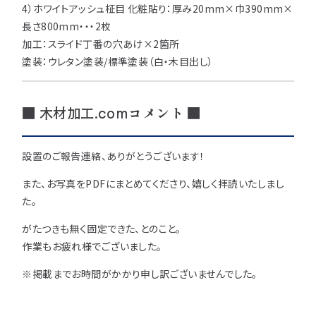
4）ホワイトアッシュ柾目 化粧貼り：厚み20mm×巾390mm×
長さ800mm・・・2枚
加工：スライド丁番の穴あけ×2箇所
塗装：ウレタン塗装/標準塗装（白・木目出し）
■ 木材加工.comコメント ■
設置のご報告連絡、ありがとうございます！
また、お写真をPDFにまとめてくださり、嬉しく拝読いたしまし
た。
がたつきも無く固定できた、とのこと。
作業もお疲れ様でございました。
※掲載までお時間がかかり申し訳ございませんでした。