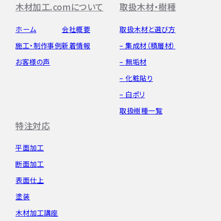
木材加工.comについて
取扱木材・樹種
ホーム
会社概要
取扱木材と選び方
施工・制作事例
新着情報
– 集成材（積層材）
お客様の声
– 無垢材
– 化粧貼り
– 白ポリ
取扱樹種一覧
特注対応
平面加工
断面加工
表面仕上
塗装
木材加工講座