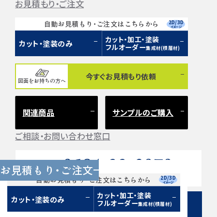
お見積もり・ご注文
2D/3D
自動お見積もり・ご注文はこちらから
イメージ
カット・加工・塗装
カット・塗装のみ
フルオーダー
集成材(積層材)
今すぐお見積もり依頼
図面をお持ちの方へ
関連商品
サンプルのご購入
ご相談・お問い合わせ窓口
0584-33-2070
Tel.
お見積もり・ご注文
営業時間 9:00〜17:00（土日祝 定休）
2D/3D
自動お見積もり・ご注文はこちらから
イメージ
カット・加工・塗装
カット・塗装のみ
フルオーダー
集成材(積層材)