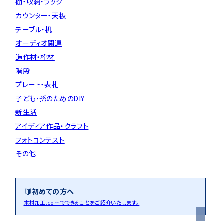
棚・収納・ラック
カウンター・天板
テーブル・机
オーディオ関連
造作材・枠材
階段
プレート・表札
子ども・孫のためのDIY
新生活
アイディア作品・クラフト
フォトコンテスト
その他
初めての方へ
木材加工.comでできることをご紹介いたします。