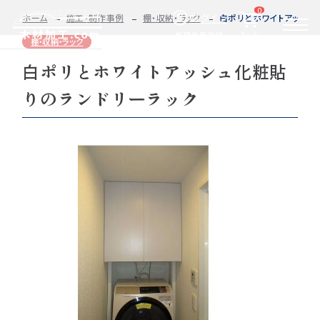
0
ログイン
ホーム
施工・制作事例
棚・収納・ラック
白ポリとホワイトアッシュ
カート
新規会員登録
棚・収納・ラック
白ポリとホワイトアッシュ化粧貼
2D/3D
自動お見積もり・ご注文はこちらから
イメージ
りのランドリーラック
カット・加工・塗装
カット・塗装のみ
フルオーダー
集成材(積層材)
今すぐお見積もり依頼
図面をお持ちの方へ
関連商品
サンプルのご購入
0584-33-2070
Tel.
営業時間 9:00〜17:00（土日祝 定休）
種類・樹種・用途から選ぶ