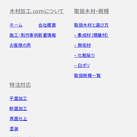
木材加工.comについて
取扱木材・樹種
ホーム
会社概要
取扱木材と選び方
施工・制作事例
新着情報
– 集成材（積層材）
お客様の声
– 無垢材
– 化粧貼り
– 白ポリ
取扱樹種一覧
特注対応
平面加工
断面加工
表面仕上
塗装