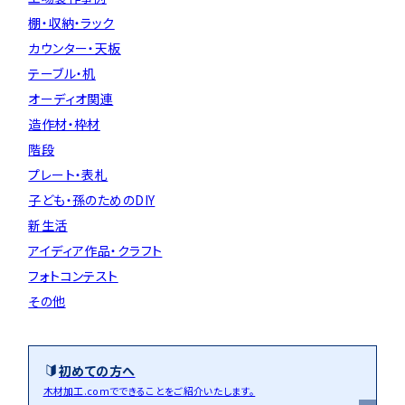
棚・収納・ラック
カウンター・天板
テーブル・机
オーディオ関連
造作材・枠材
階段
プレート・表札
子ども・孫のためのDIY
新生活
アイディア作品・クラフト
フォトコンテスト
その他
初めての方へ
木材加工.comでできることをご紹介いたします。