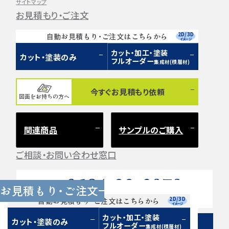
サイトマップ
お見積もり・ご注文
2D/3D
自動お見積もり・ご注文はこちらから
イメージ
カット・加工・塗装
カット・塗装のみ
フルオーダー
集成材(積層材)
今すぐお見積もり依頼
図面をお持ちの方へ
関連商品
サンプルのご購入
ご相談・お問い合わせ窓口
0584-33-2070
Tel.
お見積もり・ご注文
営業時間 9:00〜17:00（土日祝 定休）
2D/3D
自動お見積もり・ご注文はこちらから
イメージ
カット・加工・塗装
カット・塗装のみ
フルオーダー
集成材(積層材)