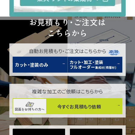
お見積もり・ご注文は
こちらから
自動お見積もり・ご注文はこちらから
2D/3D
イメージ
カット・加工・塗装
カット・塗装のみ
フルオーダー
集成材(積層材)
複雑な加工のご依頼はこちらから
今すぐお見積もり依頼
図面をお持ちの方へ