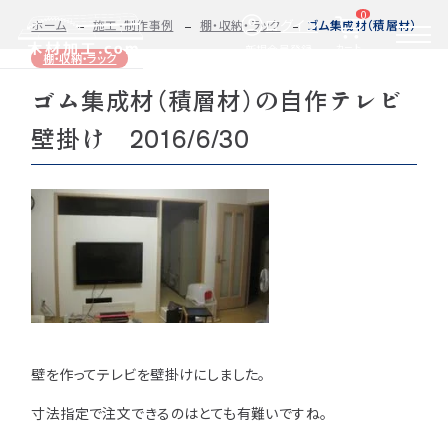
0
ログイン
ホーム
施工・制作事例
棚・収納・ラック
ゴム集成材（積層材）の自作
カート
新規会員登録
棚・収納・ラック
ゴム集成材（積層材）の自作テレビ
2D/3D
自動お見積もり・ご注文はこちらから
イメージ
壁掛け 2016/6/30
カット・加工・塗装
カット・塗装のみ
フルオーダー
集成材(積層材)
今すぐお見積もり依頼
図面をお持ちの方へ
関連商品
サンプルのご購入
0584-33-2070
Tel.
壁を作ってテレビを壁掛けにしました。
営業時間 9:00〜17:00（土日祝 定休）
寸法指定で注文できるのはとても有難いですね。
種類・樹種・用途から選ぶ