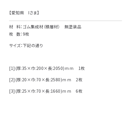
用途などから選
種類から選ぶ
樹種一覧
【愛知県 Iさま】
特注対応
ぶ
材 料：ゴム集成材（積層材） 無塗装品
取扱木材と選び方
平面加工
断面加工
ご利用ガイド
枚 数：9枚
表面仕上
塗装
集成材（積層材）
初めての方へ
サイズ：下記の通り
施工・制作事例
木材加工講座
製作工程とこだわり
ご注文から商品到着までの流れ
無垢材
施工・制作事例TOP
工場製作事例
お客様の声
[1](厚:35×巾:200×長:2050)ｍｍ 1枚
お見積もり・
ご注文方法について
棚・収納・ラック
カウンター・天板
化粧貼り
[2](厚:20×巾:70×長:2580)ｍｍ 2枚
会社情報
変更・キャンセル・
返品・交換について
テーブル・机
オーディオ関連
[3](厚:25×巾:70×長:1660)ｍｍ 6枚
©2025 mokuzaikako.com All Rights Reserved.
納期・配送について
会社概要
新着情報
白ポリ
造作材・枠材
階段
送料について
プレート・表札
子ども・孫のためのDIY
お支払いについて
新生活
アイディア作品・クラフト