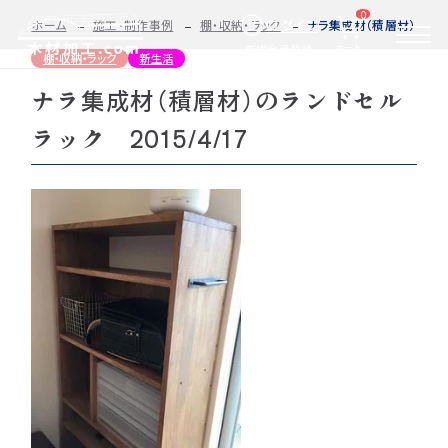
0
ログイン
ホーム
施工・制作事例
棚・収納・ラック
ナラ集成材（積層材）のランド
カート
新規会員登録
棚・収納・ラック
新生活
ナラ集成材（積層材）のランドセル
2D/3D
自動お見積もり・ご注文はこちらから
イメージ
ラック 2015/4/17
カット・加工・塗装
カット・塗装のみ
フルオーダー
集成材(積層材)
今すぐお見積もり依頼
図面をお持ちの方へ
関連商品
サンプルのご購入
0584-33-2070
Tel.
営業時間 9:00〜17:00（土日祝 定休）
種類・樹種・用途から選ぶ