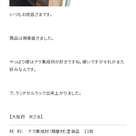
用途などから選
種類から選ぶ
樹種一覧
特注対応
いつもお世話さまです。
ぶ
取扱木材と選び方
平面加工
断面加工
ご利用ガイド
商品は無事届きました。
表面仕上
塗装
集成材（積層材）
初めての方へ
施工・制作事例
木材加工講座
製作工程とこだわり
ご注文から商品到着までの流れ
やっぱり僕はナラ集成材が好きですね。硬いですがそれがまた
無垢材
施工・制作事例TOP
工場製作事例
お客様の声
好みなんです。
お見積もり・
ご注文方法について
棚・収納・ラック
カウンター・天板
化粧貼り
会社情報
変更・キャンセル・
返品・交換について
テーブル・机
オーディオ関連
で、ランドセルラック出来上がりました。
©2025 mokuzaikako.com All Rights Reserved.
納期・配送について
会社概要
新着情報
白ポリ
造作材・枠材
階段
送料について
プレート・表札
子ども・孫のためのDIY
【大阪府 Mさま】
お支払いについて
新生活
アイディア作品・クラフト
材 料： ナラ集成材（積層材）塗装品 11枚