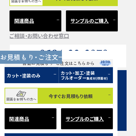
図面をお持ちの方へ
関連商品
サンプルのご購入
ご相談・お問い合わせ窓口
0584-33-2070
Tel.
お見積もり・ご注文
営業時間 9:00〜17:00（土日祝 定休）
2D/3D
自動お見積もり・ご注文はこちらから
イメージ
カット・加工・塗装
カット・塗装のみ
フルオーダー
集成材(積層材)
今すぐお見積もり依頼
図面をお持ちの方へ
お問い合わせフォーム
関連商品
サンプルのご購入