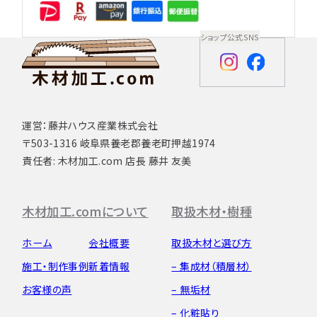
ショップ公式SNS
運営：藤井ハウス産業株式会社
〒503-1316 岐阜県養老郡養老町押越1974
責任者: 木材加工.com 店長 藤井 友美
木材加工.comについて
取扱木材・樹種
ホーム
会社概要
取扱木材と選び方
施工・制作事例
新着情報
– 集成材（積層材）
お客様の声
– 無垢材
– 化粧貼り