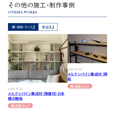
その他の施工・制作事例
OTHERS WORKS
棚・収納・ラック
新生活
2026.07.02
メルクシパイン集成材（積層材
板
棚・収納・ラック
2026.07.22
メルクシパイン集成材（積層材）の本
棚の棚板
棚・収納・ラック