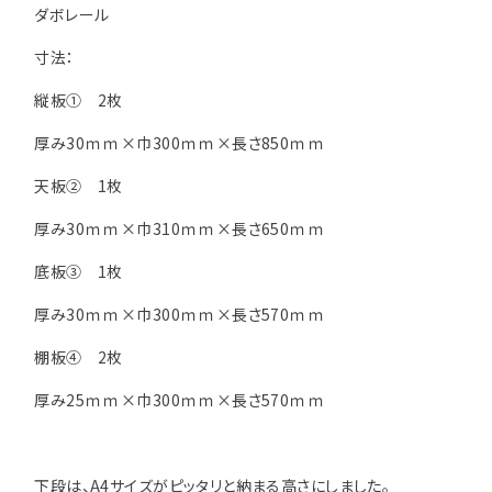
注意事項とよくある質問
ダボレール
フォトコンテスト
その他
寸法：
縦板① 2枚
厚み30ｍｍ×巾300ｍｍ×長さ850ｍｍ
天板② 1枚
厚み30ｍｍ×巾310ｍｍ×長さ650ｍｍ
底板③ 1枚
厚み30ｍｍ×巾300ｍｍ×長さ570ｍｍ
棚板④ 2枚
厚み25ｍｍ×巾300ｍｍ×長さ570ｍｍ
下段は、A4サイズがピッタリと納まる高さにしました。