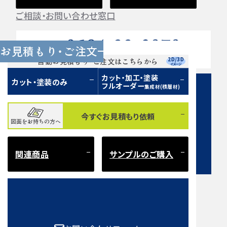
ご相談・お問い合わせ窓口
0584-33-2070
Tel.
お見積もり・ご注文
営業時間 9:00〜17:00（土日祝 定休）
2D/3D
自動お見積もり・ご注文はこちらから
イメージ
カット・加工・塗装
カット・塗装のみ
フルオーダー
集成材(積層材)
今すぐお見積もり依頼
図面をお持ちの方へ
お問い合わせフォーム
関連商品
サンプルのご購入
注意事項とよくある質問
もご確認ください。