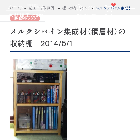
0
ログイン
ホーム
施工・制作事例
棚・収納・ラック
メルクシパイン集成材（積層
カート
新規会員登録
棚・収納・ラック
メルクシパイン集成材（積層材）の
2D/3D
自動お見積もり・ご注文はこちらから
イメージ
収納棚 2014/5/1
カット・加工・塗装
カット・塗装のみ
フルオーダー
集成材(積層材)
今すぐお見積もり依頼
図面をお持ちの方へ
関連商品
サンプルのご購入
0584-33-2070
Tel.
営業時間 9:00〜17:00（土日祝 定休）
種類・樹種・用途から選ぶ