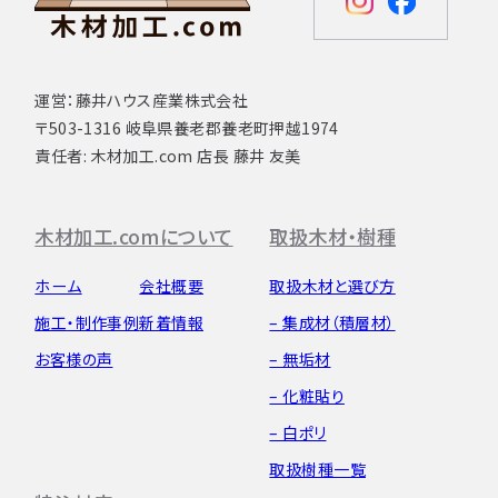
運営：藤井ハウス産業株式会社
〒503-1316 岐阜県養老郡養老町押越1974
責任者: 木材加工.com 店長 藤井 友美
木材加工.comについて
取扱木材・樹種
ホーム
会社概要
取扱木材と選び方
施工・制作事例
新着情報
– 集成材（積層材）
お客様の声
– 無垢材
– 化粧貼り
– 白ポリ
取扱樹種一覧