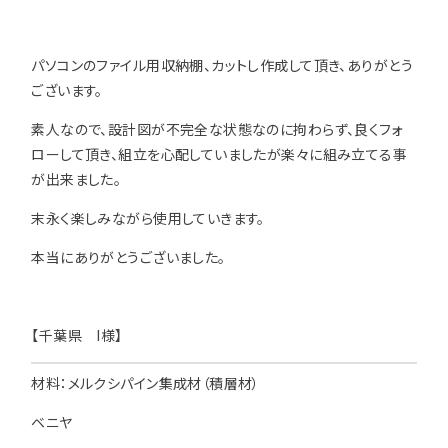
用途などから選
種類から選ぶ
樹種一覧
特注対応
ぶ
パソコンのファイル用収納棚、カットし作成して頂き、ありがとう
ございます。
取扱木材と選び方
平面加工
断面加工
ご利用ガイド
素人なので、設計図が不完全な状態なのに拘わらず、良くフォ
表面仕上
塗装
集成材（積層材）
ローして頂き、組立を心配していましたが楽々に組み立てる事
初めての方へ
施工・制作事例
が出来ました。
木材加工講座
製作工程とこだわり
ご注文から商品到着までの流れ
無垢材
施工・制作事例TOP
工場製作事例
末永く楽しみながら使用していきます。
お客様の声
お見積もり・
ご注文方法について
棚・収納・ラック
カウンター・天板
本当にありがとうございました。
化粧貼り
会社情報
変更・キャンセル・
返品・交換について
テーブル・机
オーディオ関連
©2025 mokuzaikako.com All Rights Reserved.
納期・配送について
会社概要
新着情報
白ポリ
【千葉県 I様】
造作材・枠材
階段
送料について
プレート・表札
子ども・孫のためのDIY
材料：メルクシパイン集成材（積層材）
お支払いについて
ベニヤ
新生活
アイディア作品・クラフト