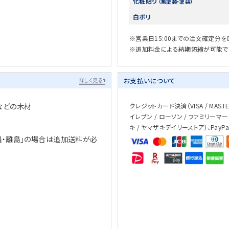
化粧貼り
（無塗装・塗装）
白ポリ
※営業日15:00までの注文確定分を
※追加料金による納期短縮が可能で
お支払いについて
詳しく見る
などの木材
クレジットカード決済（VISA / MASTER 
イレブン / ローソン / ファミリーマー
キ / ヤマザキデイリーストア）、PayP
縄・離島」の場合は追加送料が必
、