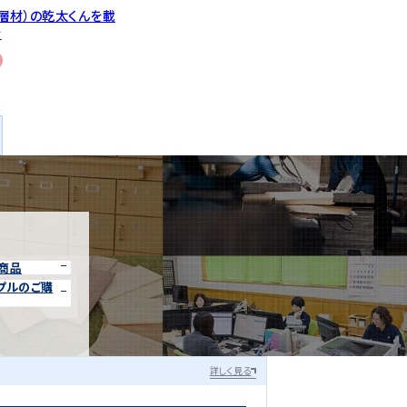
層材）の乾太くんを載
台
商品
プルのご購
詳しく見る