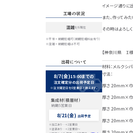
イメージ通りに
工場の状況
また、作ってみた
混雑
8/6現在
その時はよろしく
※平常 = 納期短縮可（納期短縮料金有り）
※混雑 = 納期短縮は不可
【神奈川県
Ｉ
様
出荷について
材料：メルクシパ
寸法：
8/7(金)
15:00までの
注文確定分の出荷予定日
厚さ 20mm×巾
※注文確定日を0営業日と数えます。
厚さ 20mm×巾
集成材(積層材)
納期5営業日
厚さ 20mm×巾
8/21(金)
出荷予定
厚さ 20mm×巾
※加工あり…＋2営業日
※塗装あり…＋2営業日～
厚さ 20mm×巾