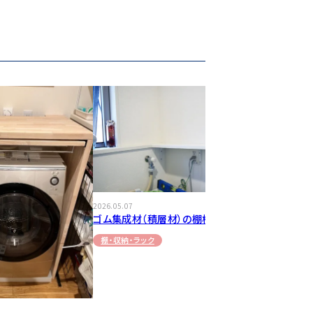
2026.05.07
ゴム集成材（積層材）の棚板
2026.04.08
ゴム集成材（
棚・収納・ラック
棚・収納・ラッ