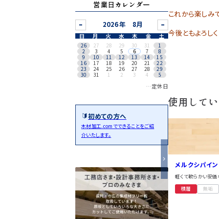
営業日カレンダー
これから楽しみ
8月
今後ともよろしく
日
月
火
水
木
金
土
26
27
28
29
30
31
1
2
3
4
5
6
7
8
9
10
11
12
13
14
15
16
17
18
19
20
21
22
23
24
25
26
27
28
29
30
31
1
2
3
4
5
…定休日
使用してい
初めての方へ
木材加工.comでできることをご紹
介いたします。
メルクシパイン
軽くて軟らかい安価
積層
無垢