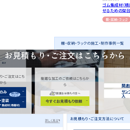
ゴム集成材（積
せるための架
棚・収納・ラック
棚・収納・ラックの施工・制作事例一覧
お見積もり・ご注文は
こちらから
り・ご注文はこち
複雑な加工のご依頼はこちらか
らから
ら
関連
サン
装のみ
2D/3D
図面をお持ちの方へ
入
イメージ
・塗装
今すぐお見積もり依頼
ー
集成材(積層材)
お見積もり・ご注文方法について
詳しく見る