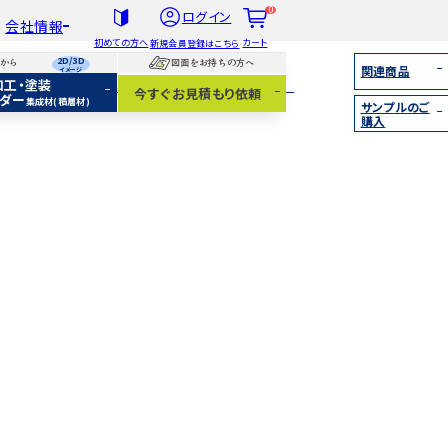
0
ログイン
会社情報
初めての方へ
カート
新規会員登録はこちら
2D/3D
らから
図面をお持ちの方へ
関連商品
イメージ
加工・塗装
社概要
今すぐお見積もり依頼
ダー
集成材(積層材)
サンプルのご
扱木材と選び方
購入
着情報
集成材（積層材）
無垢材
化粧貼り
白ポリ
IY