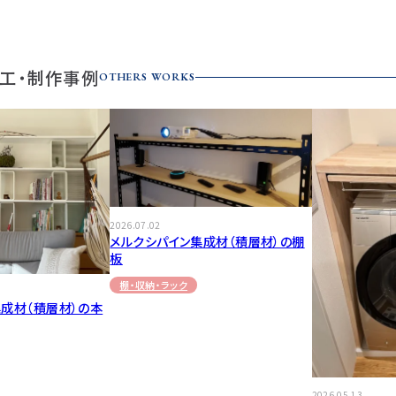
工・制作事例
OTHERS WORKS
2026.07.02
メルクシパイン集成材（積層材）の棚
板
棚・収納・ラック
成材（積層材）の本
2026.05.13