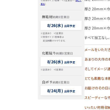
※特殊サイズ・樹種…＋3営業日～（
詳しく
見る
）
厚さ 20mm×巾
無垢材
納期8営業日
厚さ 20mm×巾
8/26(水)
出荷予定
厚さ 20mm×巾
※塗装あり +5営業日
すべて加工なし、
※特殊サイズ・樹種等は
追加納期がかかります。
メールをいただき
化粧貼り
納期8営業日
あまりの大作の本
8/26(水)
出荷予定
そしてイメージ通
※塗装あり +5営業日
とても素敵な本
白ポリ
納期6営業日
お届けのその日
8/24(月)
出荷予定
スピーディーな
いったい何冊収納