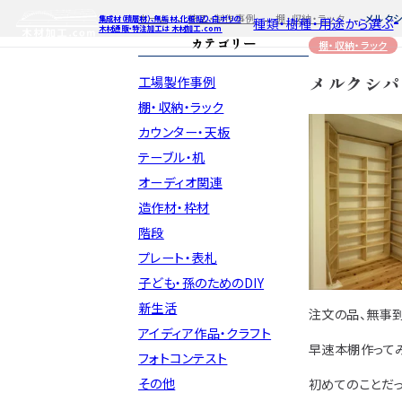
ホーム
施工・制作事例
棚・収納・ラック
メルクシ
集成材（積層材）、無垢材、化粧貼り、白ポリの
種類・樹種・用途から選ぶ
木材通販・特注加工は 木材加工.com
カテゴリー
棚・収納・ラック
メルクシパイ
工場製作事例
特注対応
ご利用ガイ
種類・樹種・
Processing
棚・収納・ラック
カウンター・天板
自動お見積もり・ご注文はこち
自動お見積もり
自動お見積も
テーブル・机
カット・塗装のみ
カット・塗装の
カット・塗装の
2D/3D
イメージ
オーディオ関連
カット・加工・塗装
カット・加工・塗
カット・加工・
フルオーダー
フルオーダー
フルオーダー
集成材(積層材)
集
集
造作材・枠材
図面をお持ちの方
図
階段
今すぐお見積もり依頼
今すぐお見積
今すぐお見
プレート・表札
子ども・孫のためのDIY
関連商品
関連
関連
サンプルのご購入
サンプ
サン
新生活
注文の品、無事到
アイディア作品・クラフト
早速本棚作って
フォトコンテスト
その他
初めてのことだ