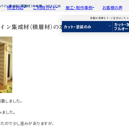
パイン集成材（積層材）の本棚 2013/7/26
特注対応
ご利用ガイド
施工・制作事例
お客様の声
自動お見積もり・ご注文はこち
カット・
平面加工
初めての方へ
種類から選ぶ
工場製作事例
ン集成材（積層材）の本棚 2013/7/26
会
カット・塗装のみ
フルオー
ド
用途から選ぶ
施工・制作事例
取
Guide
Choose by Type and Purpose
Production Example
断面加工
ご注文から商品到着までの流れ
樹種一覧
棚・収納・ラック
新
らから
・ご注文はこちらから
り・ご注文はこちらから
自動お見積もり・ご注文はこちらから
表面仕上
お見積もり・
用途などから選ぶ
ご注文方法について
カウンター・天板
み
み
カット・塗装のみ
2D/3D
2D/3D
2D/3D
塗装
変更・キャンセル・
返品・交換について
テーブル・机
イメージ
イメージ
イメージ
装
塗装
カット・加工・塗装
フルオーダー
成材(積層材)
成材(積層材)
集成材(積層材)
木材加工講座
納期・配送について
オーディオ関連
へ
面をお持ちの方へ
図面をお持ちの方へ
図面をお持ちの方へ
製作工程とこだわり
送料について
造作材・枠材
もり依頼
積もり依頼
今すぐお見積もり依頼
お支払いについて
階段
商品
商品
関連商品
ルのご購入
プルのご購入
サンプルのご購入
注意事項とよくある質問
プレート・表札
着しました。
子ども・孫のためのD
みました。
新生活
ったので少し歪みがありますが、