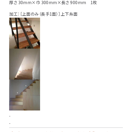
厚さ 30mm×巾 300mm×長さ 900mm 1枚
加工：［上面のみ（長手1面）］
上下糸面