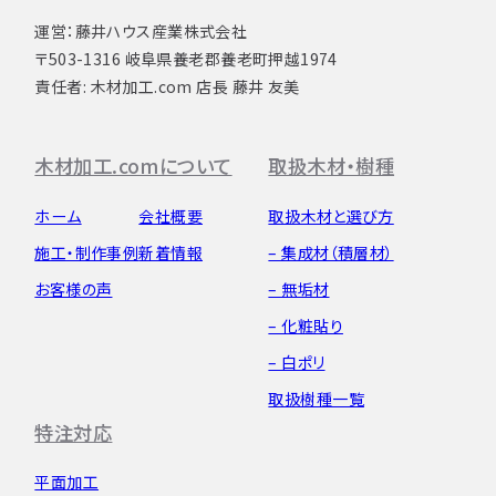
運営：藤井ハウス産業株式会社
〒503-1316 岐阜県養老郡養老町押越1974
責任者: 木材加工.com 店長 藤井 友美
木材加工.comについて
取扱木材・樹種
ホーム
会社概要
取扱木材と選び方
施工・制作事例
新着情報
– 集成材（積層材）
お客様の声
– 無垢材
– 化粧貼り
– 白ポリ
取扱樹種一覧
特注対応
平面加工