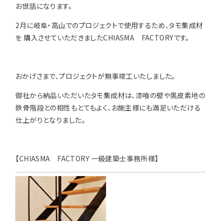
お世話になります。
用途などから選
種類から選ぶ
樹種一覧
特注対応
ぶ
2
月に岐阜・高山でのプロジェクトで使用するため、タモ集成材
を 購入させていただきました
CHIASMA
FACTORY
です。
取扱木材と選び方
平面加工
断面加工
ご利用ガイド
表面仕上
塗装
集成材（積層材）
おかげさまで、プロジェクトが無事竣工いたしました。
初めての方へ
施工・制作事例
木材加工講座
製作工程とこだわり
御社から納品いただいたタモ集成材は、漆喰の壁や黒皮素地の
ご注文から商品到着までの流れ
無垢材
施工・制作事例TOP
工場製作事例
鉄骨階段との相性もとてもよく、お施主様にも満足いただける
お客様の声
お見積もり・
ご注文方法について
仕上がりとなりました。
棚・収納・ラック
カウンター・天板
化粧貼り
会社情報
変更・キャンセル・
返品・交換について
テーブル・机
オーディオ関連
©2025 mokuzaikako.com All Rights Reserved.
【
CHIASMA
FACTORY 一級建築士事務所
様】
納期・配送について
会社概要
新着情報
白ポリ
造作材・枠材
階段
送料について
プレート・表札
子ども・孫のためのDIY
お支払いについて
新生活
アイディア作品・クラフト