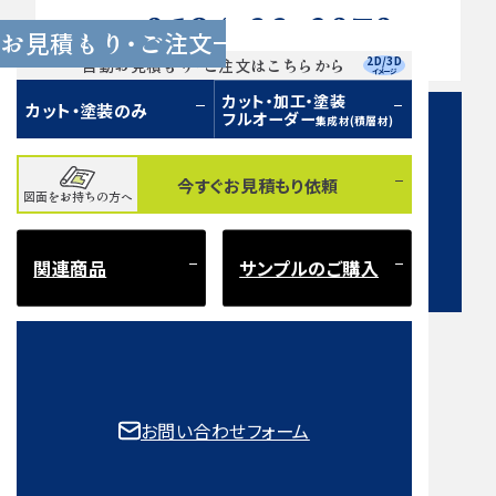
0584-33-2070
Tel.
お見積もり・ご注文
営業時間 9:00〜17:00（土日祝 定休）
2D/3D
自動お見積もり・ご注文はこちらから
イメージ
カット・加工・塗装
カット・塗装のみ
フルオーダー
集成材(積層材)
今すぐお見積もり依頼
図面をお持ちの方へ
お問い合わせフォーム
関連商品
サンプルのご購入
注意事項とよくある質問
もご確認ください。
お問い合わせフォーム
取扱樹種一覧