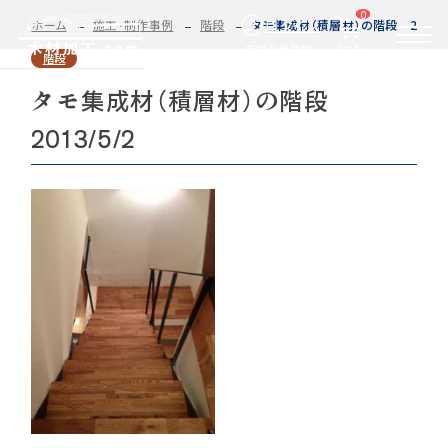
0
ログイン
ホーム
施工・制作事例
階段
タモ集成材（積層材）の階段 2013/5
カート
新規会員登録
階段
タモ集成材（積層材）の階段
2D/3D
自動お見積もり・ご注文はこちらから
イメージ
2013/5/2
カット・加工・塗装
カット・塗装のみ
フルオーダー
集成材(積層材)
今すぐお見積もり依頼
図面をお持ちの方へ
関連商品
サンプルのご購入
0584-33-2070
Tel.
営業時間 9:00〜17:00（土日祝 定休）
種類・樹種・用途から選ぶ