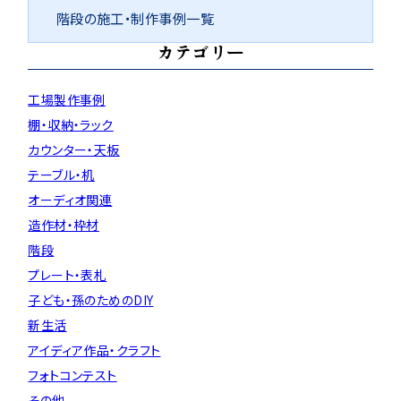
階段の施工・制作事例一覧
カテゴリー
工場製作事例
棚・収納・ラック
カウンター・天板
テーブル・机
オーディオ関連
造作材・枠材
階段
プレート・表札
子ども・孫のためのDIY
新生活
アイディア作品・クラフト
フォトコンテスト
その他