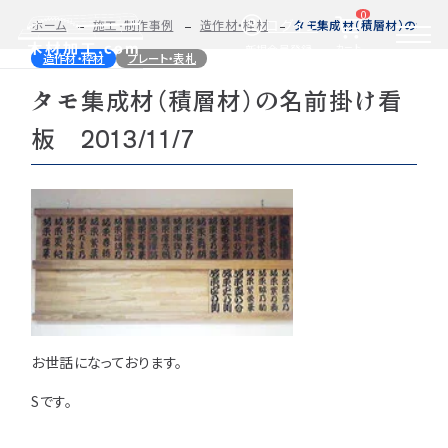
0
ログイン
ホーム
施工・制作事例
造作材・枠材
タモ集成材（積層材）の名前掛け
カート
新規会員登録
造作材・枠材
プレート・表札
タモ集成材（積層材）の名前掛け看
2D/3D
自動お見積もり・ご注文はこちらから
イメージ
板 2013/11/7
カット・加工・塗装
カット・塗装のみ
フルオーダー
集成材(積層材)
今すぐお見積もり依頼
図面をお持ちの方へ
関連商品
サンプルのご購入
0584-33-2070
Tel.
お世話になっております。
営業時間 9:00〜17:00（土日祝 定休）
Sです。
種類・樹種・用途から選ぶ