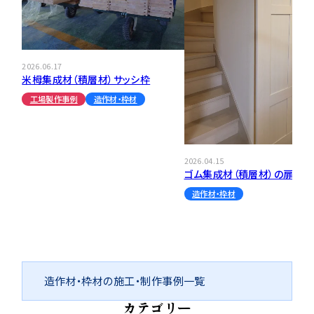
2026.06.17
米栂集成材（積層材）サッシ枠
工場製作事例
造作材・枠材
2026.04.15
ゴム集成材（積層材）の扉のフ
造作材・枠材
造作材・枠材の施工・制作事例一覧
カテゴリー