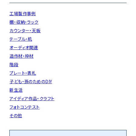
工場製作事例
棚・収納・ラック
カウンター・天板
テーブル・机
オーディオ関連
造作材・枠材
階段
プレート・表札
子ども・孫のためのDIY
新生活
アイディア作品・クラフト
フォトコンテスト
その他