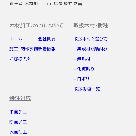
責任者: 木材加工.com 店長 藤井 友美
木材加工.comについて
取扱木材・樹種
ホーム
会社概要
取扱木材と選び方
施工・制作事例
新着情報
– 集成材（積層材）
お客様の声
– 無垢材
– 化粧貼り
– 白ポリ
取扱樹種一覧
特注対応
平面加工
断面加工
表面仕上