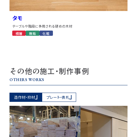
タモ
テーブルや階段に多用される硬めの木材
積層
無垢
化粧
その他の施工・制作事例
OTHERS WORKS
造作材・枠材
プレート・表札