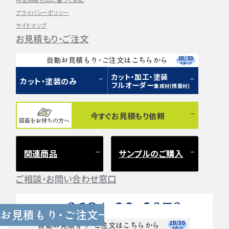
プライバシーポリシー
サイトマップ
お見積もり・ご注文
2D/3D
自動お見積もり・ご注文はこちらから
イメージ
カット・加工・塗装
カット・塗装のみ
フルオーダー
集成材(積層材)
今すぐお見積もり依頼
図面をお持ちの方へ
関連商品
サンプルのご購入
ご相談・お問い合わせ窓口
0584-33-2070
Tel.
お見積もり・ご注文
営業時間 9:00〜17:00（土日祝 定休）
2D/3D
自動お見積もり・ご注文はこちらから
イメージ