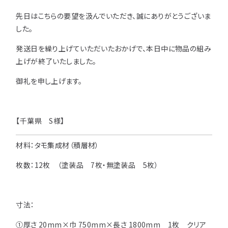
先日はこちらの要望を汲んでいただき、誠にありがとうございま
用途などから選
種類から選ぶ
樹種一覧
特注対応
ぶ
した。
取扱木材と選び方
発送日を繰り上げていただいたおかげで、本日中に物品の組み
平面加工
断面加工
ご利用ガイド
上げが終了いたしました。
表面仕上
塗装
集成材（積層材）
初めての方へ
御礼を申し上げます。
施工・制作事例
木材加工講座
製作工程とこだわり
ご注文から商品到着までの流れ
無垢材
施工・制作事例TOP
工場製作事例
お客様の声
【千葉県 S様】
お見積もり・
ご注文方法について
棚・収納・ラック
カウンター・天板
化粧貼り
会社情報
変更・キャンセル・
返品・交換について
材料：タモ集成材（積層材）
テーブル・机
オーディオ関連
©2025 mokuzaikako.com All Rights Reserved.
納期・配送について
枚数：12枚 （塗装品 7枚・無塗装品 5枚）
会社概要
新着情報
白ポリ
造作材・枠材
階段
送料について
プレート・表札
子ども・孫のためのDIY
寸法：
お支払いについて
新生活
アイディア作品・クラフト
①厚さ 20mm×巾 750mm×長さ 1800mm 1枚 クリア