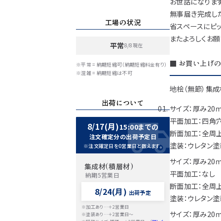
お世話になります
無事届き完成し
工場の状況
省スペースにピッ
またよろしくお願
平常
8/8現在
■ お買い上げの
※平常 = 納期短縮可（納期短縮料金有り）
※混雑 = 納期短縮は不可
地桧（無節）集成
出荷について
サイズ：厚み20ｍ
平面加工：四角
8/17(月)
15:00までの
断面加工：全周
注文確定分の出荷予定日
塗装：ウレタン塗
※注文確定日を0営業日と数えます。
サイズ：厚み20
集成材(積層材)
平面加工：なし
納期5営業日
断面加工：全周
8/24(月)
出荷予定
塗装：ウレタン塗
※加工あり…＋2営業日
サイズ：厚み20
※塗装あり…＋2営業日～