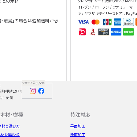
などの木材
クレジットカード決済（VISA / MASTER 
イレブン / ローソン / ファミリーマー
キ / ヤマザキデイリーストア）、PayP
縄・離島」の場合は追加送料が必
、
ショップ公式SNS
社
老町押越1974
藤井 友美
木材・樹種
特注対応
木材と選び方
平面加工
成材（積層材）
断面加工