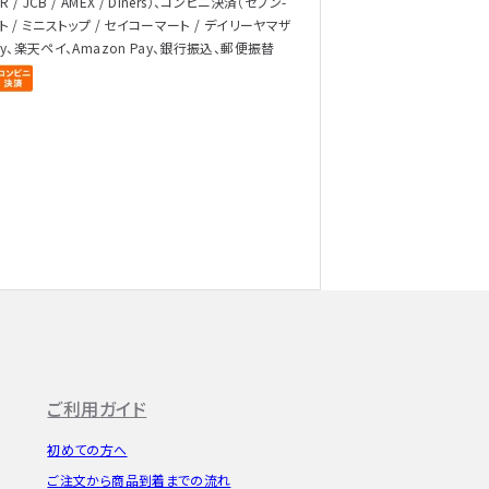
/ JCB / AMEX / Diners）、コンビニ決済（セブン-
ト / ミニストップ / セイコーマート / デイリーヤマザ
ay、楽天ペイ、Amazon Pay、銀行振込、郵便振替
ご利用ガイド
初めての方へ
ご注文から
商品到着までの流れ