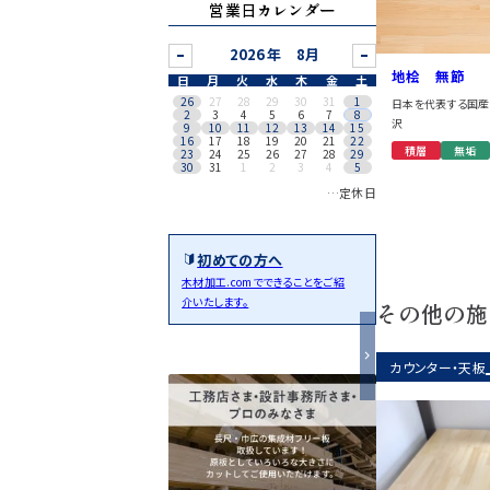
営業日カレンダー
8月
地桧 無節
日
月
火
水
木
金
土
26
27
28
29
30
31
1
日本を代表する国産
2
3
4
5
6
7
8
沢
9
10
11
12
13
14
15
16
17
18
19
20
21
22
積層
無垢
23
24
25
26
27
28
29
30
31
1
2
3
4
5
…定休日
初めての方へ
木材加工.comでできることをご紹
介いたします。
その他の施
カウンター・天板