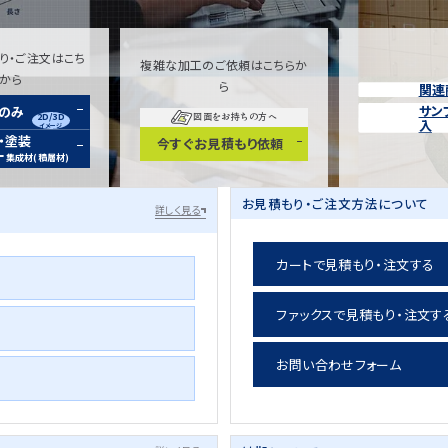
り・ご注文はこち
複雑な加工のご依頼はこちらか
らから
ら
関連
サン
装のみ
2D/3D
図面をお持ちの方へ
入
イメージ
・塗装
今すぐお見積もり依頼
ー
集成材(積層材)
お見積もり・ご注文方法について
詳しく見る
カートで見積もり・注文する
ファックスで見積もり・注文す
お問い合わせフォーム