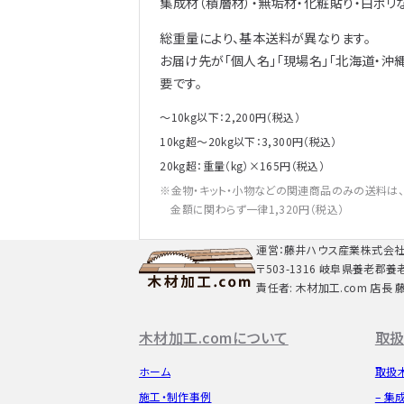
集成材（積層材）・無垢材・化粧貼り・白ポリ
総重量により、基本送料が異なります。
お届け先が「個人名」「現場名」「北海道・沖
要です。
～10kg以下：2,200円（税込）
10kg超～20kg以下：3,300円（税込）
20kg超：重量（kg）×165円（税込）
金物・キット・小物などの関連商品のみの送料は
金額に関わらず一律1,320円（税込）
運営：藤井ハウス産業株式会
〒503-1316 岐阜県養老郡養
責任者: 木材加工.com 店長 
木材加工.comについて
取扱
ホーム
取扱
施工・制作事例
– 集