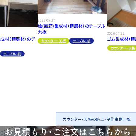
2026.05.27
桧(無節)集成材（積層材）のテーブル
天板
2026.04.22
成材（積層材）のデ
ゴム集成材（積
カウンター・天板
テーブル・机
カウンター・天板
テーブル・机
カウンター・天板の施工・制作事例一覧
お見積もり・ご注文は
こちらから