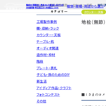
ホーム
施工・制作事例
カウンター・天板
地桧（
集成材（積層材）、無垢材、化粧貼り、白ポリの
種類・樹種・用途から選ぶ
木材通販・特注加工は 木材加工.com
カテゴリー
カウンター・天板
地桧（無節
工場製作事例
特注対応
ご利用ガイ
種類・樹種・
Processing
棚・収納・ラック
カウンター・天板
自動お見積もり・ご注文はこち
自動お見積もり
自動お見積も
テーブル・机
カット・塗装のみ
カット・塗装の
カット・塗装の
2D/3D
イメージ
オーディオ関連
カット・加工・塗装
カット・加工・塗
カット・加工・
フルオーダー
フルオーダー
フルオーダー
集成材(積層材)
集
集
造作材・枠材
図面をお持ちの方
図
階段
今すぐお見積もり依頼
今すぐお見積
今すぐお見
プレート・表札
子ども・孫のためのDIY
関連商品
関連
関連
サンプルのご購入
サンプ
サン
新生活
アイディア作品・クラフト
フォトコンテスト
■Ｉさまのコメ
その他