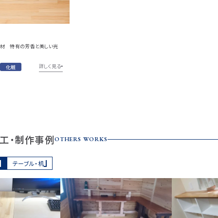
材 特有の芳香と美しい光
詳しく見る
化粧
工・制作事例
OTHERS WORKS
テーブル・机