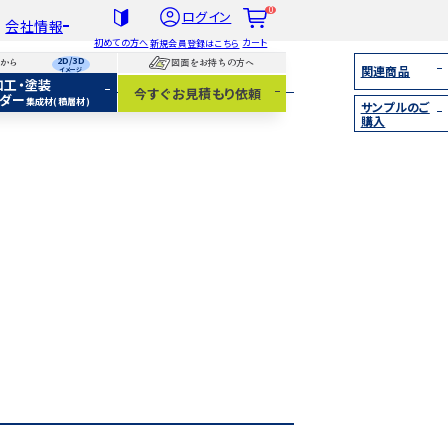
0
ログイン
会社情報
初めての方へ
カート
新規会員登録はこちら
2D/3D
らから
図面をお持ちの方へ
関連商品
イメージ
加工・塗装
社概要
今すぐお見積もり依頼
ダー
集成材(積層材)
サンプルのご
扱木材と選び方
購入
着情報
集成材（積層材）
無垢材
化粧貼り
白ポリ
IY