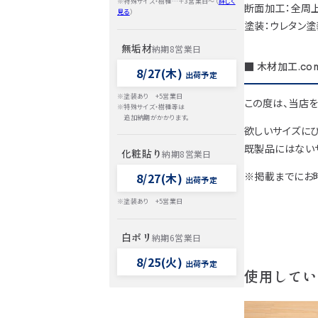
※特殊サイズ・樹種…＋3営業日～（
詳しく
断面加工：全周
見る
）
塗装：ウレタン塗
無垢材
納期8営業日
■ 木材加工.co
8/27(木)
出荷予定
※塗装あり +5営業日
この度は、当店を
※特殊サイズ・樹種等は
追加納期がかかります。
欲しいサイズにぴ
既製品にはないサ
化粧貼り
納期8営業日
※掲載までにお
8/27(木)
出荷予定
※塗装あり +5営業日
白ポリ
納期6営業日
8/25(火)
出荷予定
使用してい