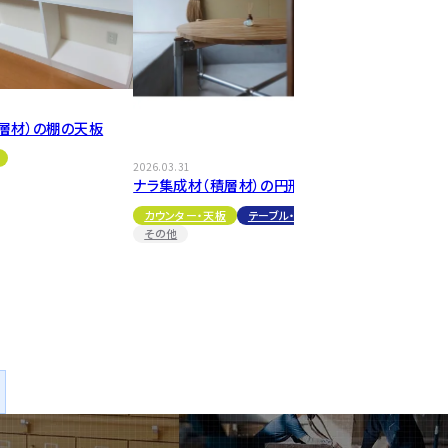
層材）の棚の天板
2026.03.31
ナラ集成材（積層材）の円形大型天板
カウンター・天板
テーブル・机
その他
2026.03.03
杉（無節）集
板
カウンター・天