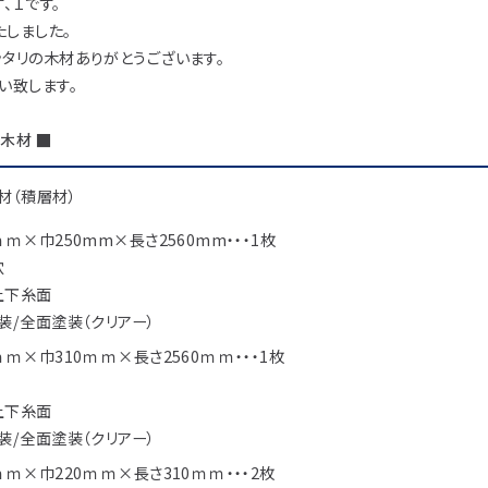
アイディア作品・ク
、Ｉです。
たしました。
フォトコンテスト
タリの木材ありがとうございます。
その他
い致します。
木材 ■
材（積層材）
ｍ×巾250mm×長さ2560mm・・・1枚
穴
上下糸面
装/全面塗装（クリアー）
ｍｍ×巾310ｍｍ×長さ2560ｍｍ・・・1枚
上下糸面
装/全面塗装（クリアー）
ｍｍ×巾220ｍｍ×長さ310ｍｍ・・・2枚