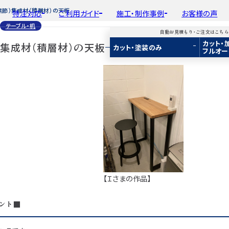
無節）集成材（積層材）の天板
特注対応
ご利用ガイド
施工・制作事例
お客様の声
テーブル・机
自動お見積もり・ご注文はこち
カット・
平面加工
初めての方へ
種類から選ぶ
工場製作事例
）集成材（積層材）の天板
会
カット・塗装のみ
フルオー
ド
用途から選ぶ
施工・制作事例
取
Guide
Choose by Type and Purpose
Production Example
断面加工
ご注文から商品到着までの流れ
樹種一覧
棚・収納・ラック
新
らから
・ご注文はこちらから
り・ご注文はこちらから
自動お見積もり・ご注文はこちらから
表面仕上
お見積もり・
用途などから選ぶ
ご注文方法について
カウンター・天板
み
み
カット・塗装のみ
2D/3D
2D/3D
2D/3D
塗装
変更・キャンセル・
返品・交換について
テーブル・机
イメージ
イメージ
イメージ
装
塗装
カット・加工・塗装
フルオーダー
成材(積層材)
成材(積層材)
集成材(積層材)
木材加工講座
納期・配送について
オーディオ関連
へ
面をお持ちの方へ
図面をお持ちの方へ
図面をお持ちの方へ
製作工程とこだわり
送料について
造作材・枠材
もり依頼
積もり依頼
今すぐお見積もり依頼
お支払いについて
階段
商品
商品
関連商品
ルのご購入
プルのご購入
サンプルのご購入
注意事項とよくある質問
プレート・表札
【Ｉさまの作品】
子ども・孫のためのD
ント■
新生活