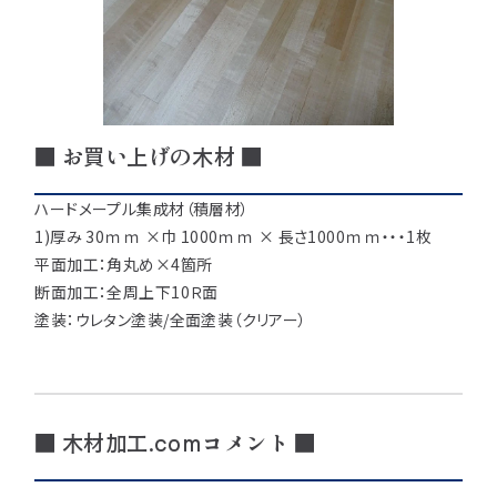
注意事項とよくある質問
フォトコンテスト
その他
■ お買い上げの木材 ■
ハードメープル集成材（積層材）
1)厚み 30ｍｍ ×巾 1000ｍｍ × 長さ1000ｍｍ・・・1枚
平面加工：角丸め×4箇所
断面加工：全周上下10Ｒ面
塗装：ウレタン塗装/全面塗装（クリアー）
■ 木材加工.comコメント ■