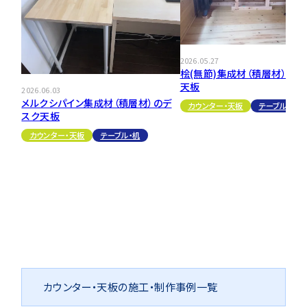
2026.05.27
桧(無節)集成材（積層材）のテ
天板
2026.06.03
メルクシパイン集成材（積層材）のデ
カウンター・天板
テーブル・机
スク天板
カウンター・天板
テーブル・机
カウンター・天板の施工・制作事例一覧