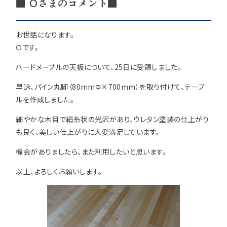
■ Ｏさまのコメント■
用途などから選
種類から選ぶ
樹種一覧
特注対応
ぶ
お世話になります。
取扱木材と選び方
Ｏです。
平面加工
断面加工
ご利用ガイド
ハードメープルの天板について、25日に受領しました。
表面仕上
塗装
集成材（積層材）
初めての方へ
施工・制作事例
早速、パイン丸脚（80mmΦ×700mm）を取り付けて、テーブ
木材加工講座
製作工程とこだわり
ルを作成しました。
ご注文から商品到着までの流れ
無垢材
施工・制作事例TOP
工場製作事例
お客様の声
細やかな木目で絹糸状の光沢があり、ウレタン塗装の仕上がり
お見積もり・
ご注文方法について
棚・収納・ラック
カウンター・天板
も良く、美しい仕上がりに大変満足しています。
化粧貼り
会社情報
変更・キャンセル・
返品・交換について
テーブル・机
オーディオ関連
機会がありましたら、また利用したいと思います。
©2025 mokuzaikako.com All Rights Reserved.
納期・配送について
会社概要
新着情報
白ポリ
以上、よろしくお願いします。
造作材・枠材
階段
送料について
プレート・表札
子ども・孫のためのDIY
お支払いについて
新生活
アイディア作品・クラフト