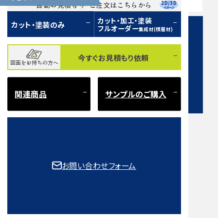
営業時間 9:00〜17:00（土日祝 定休）
2D/3D
自動お見積もり・ご注文はこちらから
イメージ
カット・加工・塗装
カット・塗装のみ
フルオーダー
集成材(積層材)
今すぐお見積もり依頼
図面をお持ちの方へ
お問い合わせフォーム
関連商品
サンプルのご購入
注意事項とよくある質問
もご確認ください。
お問い合わせフォーム
取扱樹種一覧