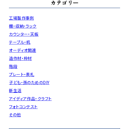
カテゴリー
工場製作事例
棚・収納・ラック
カウンター・天板
テーブル・机
オーディオ関連
造作材・枠材
階段
プレート・表札
子ども・孫のためのDIY
新生活
アイディア作品・クラフト
フォトコンテスト
その他