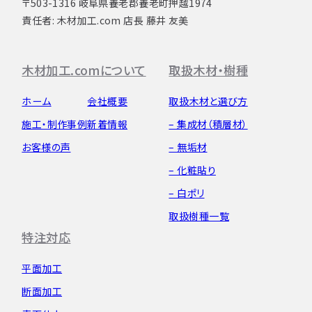
〒503-1316 岐阜県養老郡養老町押越1974
責任者: 木材加工.com 店長 藤井 友美
木材加工.comについて
取扱木材・樹種
ホーム
会社概要
取扱木材と選び方
施工・制作事例
新着情報
– 集成材（積層材）
お客様の声
– 無垢材
– 化粧貼り
– 白ポリ
取扱樹種一覧
特注対応
平面加工
断面加工