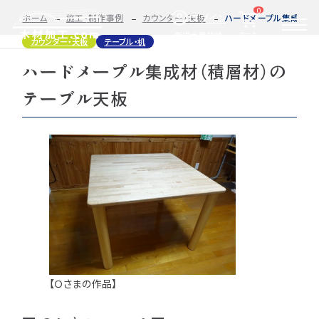
0
ログイン
ホーム
施工・制作事例
カウンター・天板
ハードメープル集成材（
カート
新規会員登録
カウンター・天板
テーブル・机
ハードメープル集成材（積層材）の
2D/3D
自動お見積もり・ご注文はこちらから
イメージ
テーブル天板
カット・加工・塗装
カット・塗装のみ
フルオーダー
集成材(積層材)
今すぐお見積もり依頼
図面をお持ちの方へ
関連商品
サンプルのご購入
0584-33-2070
Tel.
営業時間 9:00〜17:00（土日祝 定休）
【Ｏさまの作品】
種類・樹種・用途から選ぶ