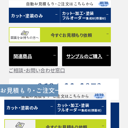
2D/3D
自動お見積もり・ご注文はこちらから
イメージ
カット・加工・塗装
カット・塗装のみ
フルオーダー
集成材(積層材)
今すぐお見積もり依頼
図面をお持ちの方へ
関連商品
サンプルのご購入
ご相談・お問い合わせ窓口
0584-33-2070
Tel.
お見積もり・ご注文
営業時間 9:00〜17:00（土日祝 定休）
2D/3D
自動お見積もり・ご注文はこちらから
イメージ
カット・加工・塗装
カット・塗装のみ
フルオーダー
集成材(積層材)
今すぐお見積もり依頼