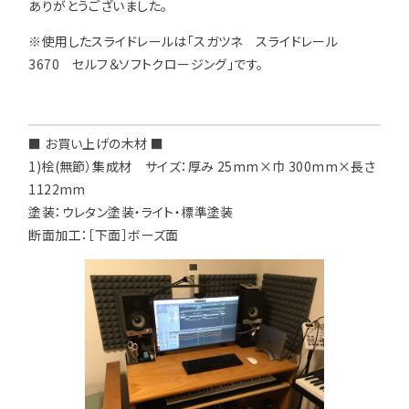
注意事項とよくある質問
ありがとうございました。
フォトコンテスト
その他
※使用したスライドレールは「スガツネ スライドレール
3670 セルフ＆ソフトクロージング」です。
■ お買い上げの木材 ■
1)桧(無節）集成材 サイズ：厚み 25mm×巾 300mm×長さ
1122mm
塗装：ウレタン塗装・ライト・標準塗装
断面加工：［下面］ボーズ面