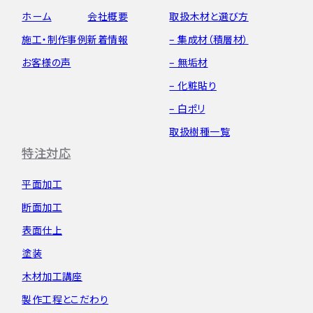
ホーム
会社概要
取扱木材と選び方
施工・制作事例
新着情報
– 集成材（積層材）
お客様の声
– 無垢材
– 化粧貼り
– 白ポリ
取扱樹種一覧
特注対応
平面加工
断面加工
表面仕上
塗装
木材加工講座
製作工程とこだわり