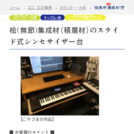
0
ログイン
ホーム
施工・制作事例
カウンター・天板
桧(無節)集成材（積層材
カート
新規会員登録
カウンター・天板
テーブル・机
アイディア作品・クラフト
桧(無節)集成材（積層材）のスライ
2D/3D
自動お見積もり・ご注文はこちらから
イメージ
ド式シンセサイザー台
カット・加工・塗装
カット・塗装のみ
フルオーダー
集成材(積層材)
今すぐお見積もり依頼
図面をお持ちの方へ
関連商品
サンプルのご購入
0584-33-2070
Tel.
営業時間 9:00〜17:00（土日祝 定休）
【こや さまの作品】
種類・樹種・用途から選ぶ
■ お客様のコメント ■