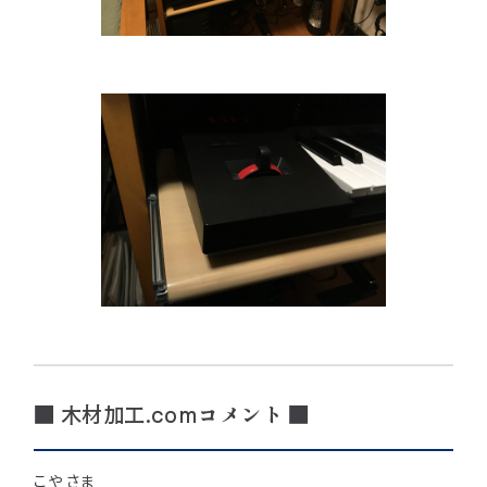
■ 木材加工.comコメント ■
こや さま