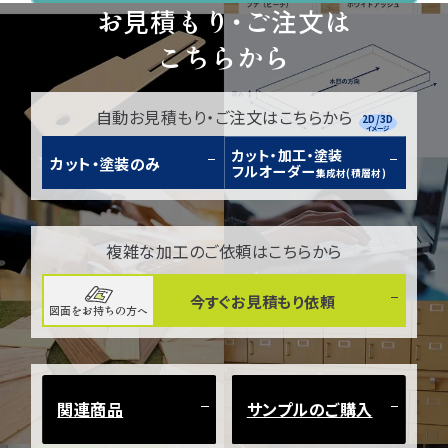
お見積もり・ご注文は
こちらから
自動お見積もり・ご注文はこちらから
2D/3D
イメージ
カット・加工・塗装
カット・塗装のみ
フルオーダー
集成材(積層材)
複雑な加工のご依頼はこちらから
今すぐお見積もり依頼
図面をお持ちの方へ
関連商品
サンプルのご購入