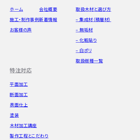
ホーム
会社概要
取扱木材と選び方
施工・制作事例
新着情報
– 集成材（積層材）
お客様の声
– 無垢材
– 化粧貼り
– 白ポリ
取扱樹種一覧
特注対応
平面加工
断面加工
表面仕上
塗装
木材加工講座
製作工程とこだわり