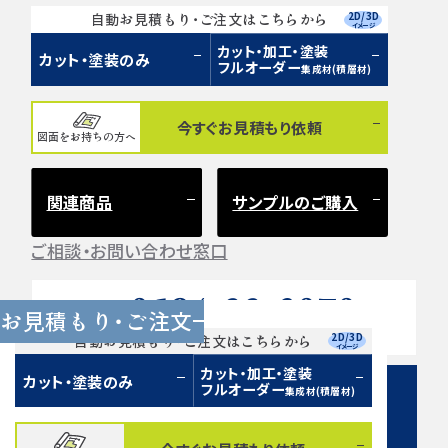
2D/3D
自動お見積もり・ご注文はこちらから
イメージ
カット・加工・塗装
カット・塗装のみ
フルオーダー
集成材(積層材)
今すぐお見積もり依頼
図面をお持ちの方へ
関連商品
サンプルのご購入
ご相談・お問い合わせ窓口
0584-33-2070
Tel.
お見積もり・ご注文
営業時間 9:00〜17:00（土日祝 定休）
2D/3D
自動お見積もり・ご注文はこちらから
イメージ
カット・加工・塗装
カット・塗装のみ
フルオーダー
集成材(積層材)