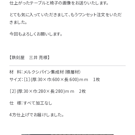
仕上がったテーブルと椅子の画像をお送りいたします。
用途などから選
種類から選ぶ
樹種一覧
特注対応
とても気に入っていただきまして、もうワンセット注文をいただ
ぶ
きました。
取扱木材と選び方
平面加工
断面加工
ご利用ガイド
今回もよろしくお願いします。
表面仕上
塗装
集成材（積層材）
初めての方へ
施工・制作事例
木材加工講座
製作工程とこだわり
【鉄刻屋 三井 亮様】
ご注文から商品到着までの流れ
無垢材
施工・制作事例TOP
工場製作事例
お客様の声
材 料：メルクシパイン集成材（積層材）
お見積もり・
ご注文方法について
棚・収納・ラック
カウンター・天板
サイズ：［1］(厚:30×巾:600×長:600)ｍｍ 1枚
化粧貼り
会社情報
変更・キャンセル・
返品・交換について
テーブル・机
オーディオ関連
［2］(厚:30×巾:280×長:280)ｍｍ 2枚
©2025 mokuzaikako.com All Rights Reserved.
納期・配送について
会社概要
新着情報
白ポリ
造作材・枠材
階段
仕 様：すべて加工なし
送料について
4方仕上げでお届けしました。
プレート・表札
子ども・孫のためのDIY
お支払いについて
新生活
アイディア作品・クラフト