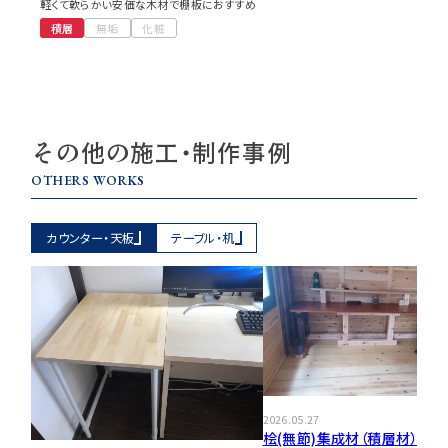
軽くて軟らかい安価な木材で棚板におすすめ
積層
無垢
化粧
その他の施工・制作事例
OTHERS WORKS
カウンター・天板
テーブル・机
2026.05.27
桧(無節)集成材（積層材）のテ