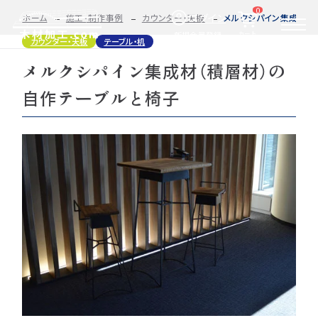
0
ログイン
ホーム
施工・制作事例
カウンター・天板
メルクシパイン集成材（
カート
新規会員登録
カウンター・天板
テーブル・机
メルクシパイン集成材（積層材）の
2D/3D
自動お見積もり・ご注文はこちらから
イメージ
自作テーブルと椅子
カット・加工・塗装
カット・塗装のみ
フルオーダー
集成材(積層材)
今すぐお見積もり依頼
図面をお持ちの方へ
関連商品
サンプルのご購入
0584-33-2070
Tel.
営業時間 9:00〜17:00（土日祝 定休）
種類・樹種・用途から選ぶ