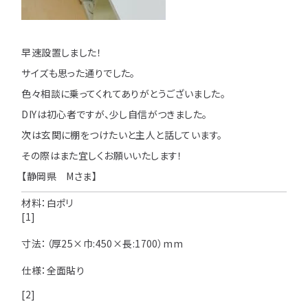
用途などから選
種類から選ぶ
樹種一覧
特注対応
ぶ
早速設置しました！
取扱木材と選び方
平面加工
断面加工
ご利用ガイド
サイズも思った通りでした。
色々相談に乗ってくれてありがとうございました。
表面仕上
塗装
集成材（積層材）
初めての方へ
施工・制作事例
DIYは初心者ですが、少し自信がつきました。
木材加工講座
製作工程とこだわり
次は玄関に棚をつけたいと主人と話しています。
ご注文から商品到着までの流れ
無垢材
施工・制作事例TOP
工場製作事例
お客様の声
その際はまた宜しくお願いいたします！
お見積もり・
ご注文方法について
棚・収納・ラック
カウンター・天板
【静岡県 Mさま】
化粧貼り
会社情報
変更・キャンセル・
返品・交換について
材料：
白ポリ
テーブル・机
オーディオ関連
[1]
©2025 mokuzaikako.com All Rights Reserved.
納期・配送について
会社概要
新着情報
白ポリ
造作材・枠材
階段
寸法：（
厚
25×巾:450×長:1700）
mm
送料について
プレート・表札
子ども・孫のためのDIY
仕様：全面貼り
お支払いについて
新生活
アイディア作品・クラフト
[2]