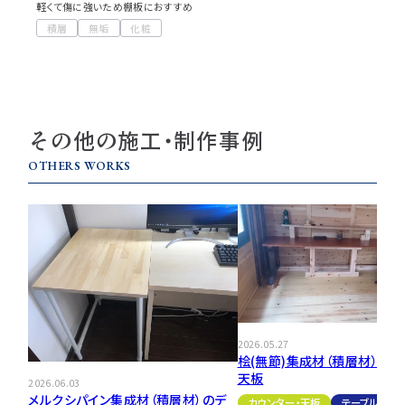
軽くて傷に強いため棚板におすすめ
積層
無垢
化粧
その他の施工・制作事例
OTHERS WORKS
2026.05.27
桧(無節)集成材（積層材）のテ
天板
2026.06.03
メルクシパイン集成材（積層材）のデ
カウンター・天板
テーブル・机