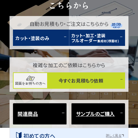
こちらから
自動お見積もり・ご注文はこちらから
2D/3D
イメージ
カット・加工・塗装
カット・塗装のみ
フルオーダー
集成材(積層材)
複雑な加工のご依頼はこちらから
今すぐお見積もり依頼
図面をお持ちの方へ
関連商品
サンプルのご購入
初めての方へ
詳しく見る