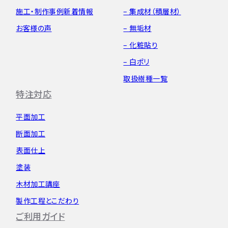
施工・制作事例
新着情報
– 集成材（積層材）
お客様の声
– 無垢材
– 化粧貼り
– 白ポリ
取扱樹種一覧
特注対応
平面加工
断面加工
表面仕上
塗装
木材加工講座
製作工程とこだわり
ご利用ガイド