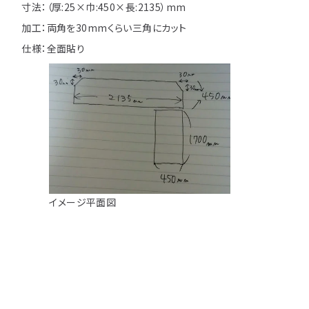
注意事項とよくある質問
寸法：
（
厚:25×巾:450×長:2135）
mm
フォトコンテスト
その他
加工：
両角を30mmくらい三角にカット
仕様：全面貼り
イメージ平面図