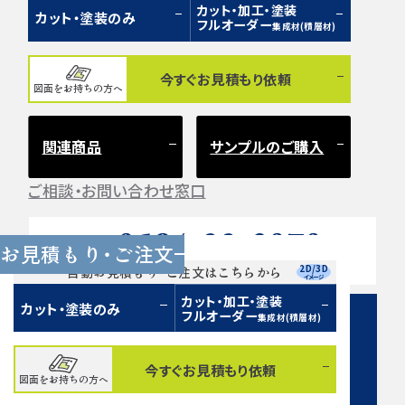
カット・加工・塗装
カット・塗装のみ
フルオーダー
集成材(積層材)
今すぐお見積もり依頼
図面をお持ちの方へ
関連商品
サンプルのご購入
ご相談・お問い合わせ窓口
0584-33-2070
Tel.
お見積もり・ご注文
営業時間 9:00〜17:00（土日祝 定休）
2D/3D
自動お見積もり・ご注文はこちらから
イメージ
カット・加工・塗装
カット・塗装のみ
フルオーダー
集成材(積層材)
今すぐお見積もり依頼
図面をお持ちの方へ
お問い合わせフォーム