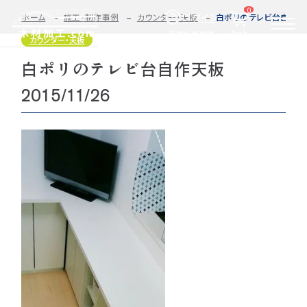
0
ログイン
ホーム
施工・制作事例
カウンター・天板
白ポリのテレビ台自作天板 
カート
新規会員登録
カウンター・天板
白ポリのテレビ台自作天板
2D/3D
自動お見積もり・ご注文はこちらから
イメージ
2015/11/26
カット・加工・塗装
カット・塗装のみ
フルオーダー
集成材(積層材)
今すぐお見積もり依頼
図面をお持ちの方へ
関連商品
サンプルのご購入
0584-33-2070
Tel.
営業時間 9:00〜17:00（土日祝 定休）
種類・樹種・用途から選ぶ