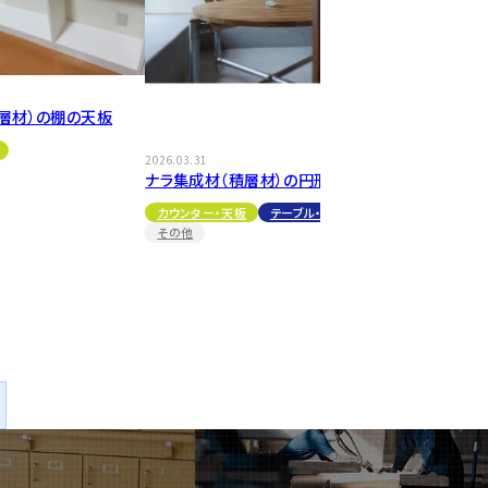
層材）の棚の天板
2026.03.31
ナラ集成材（積層材）の円形大型天板
カウンター・天板
テーブル・机
その他
2026.03.03
杉（無節）集
板
カウンター・天