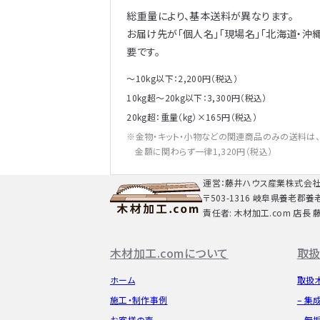
総重量により、基本送料が異なります。
お届け先が「個人名」「現場名」「北海道・沖
要です。
～10kg以下：2,200円（税込）
10kg超～20kg以下：3,300円（税込）
20kg超：重量（kg）×165円（税込）
金物・キット・小物などの関連商品のみの送料は
金額に関わらず一律1,320円（税込）
運営：藤井ハウス産業株式会
〒503-1316 岐阜県養老郡養
責任者: 木材加工.com 店長 
木材加工.comについて
取扱
ホーム
取扱
施工・制作事例
– 集
お客様の声
– 無