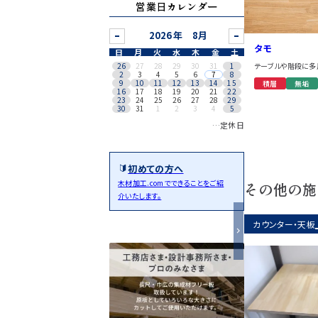
営業日カレンダー
8月
タモ
日
月
火
水
木
金
土
テーブルや階段に多
26
27
28
29
30
31
1
2
3
4
5
6
7
8
9
10
11
12
13
14
15
積層
無垢
16
17
18
19
20
21
22
23
24
25
26
27
28
29
30
31
1
2
3
4
5
…定休日
初めての方へ
木材加工.comでできることをご紹
その他の施
介いたします。
カウンター・天板