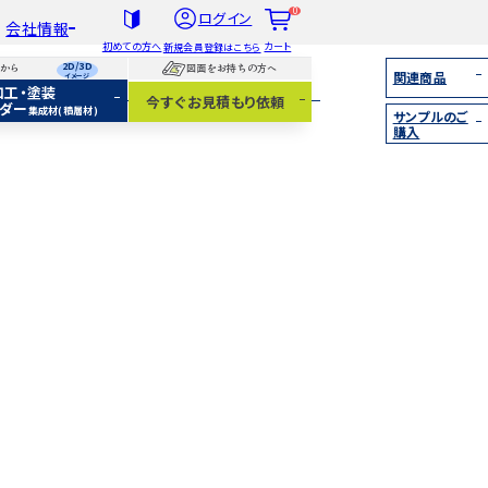
0
ログイン
会社情報
初めての方へ
カート
新規会員登録はこちら
2D/3D
らから
図面をお持ちの方へ
関連商品
イメージ
加工・塗装
社概要
今すぐお見積もり依頼
ダー
集成材(積層材)
サンプルのご
扱木材と選び方
購入
着情報
集成材（積層材）
無垢材
化粧貼り
白ポリ
IY