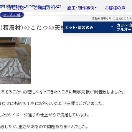
材（積層材）のこたつの天板 2015/1/22
特注対応
ご利用ガイド
施工・制作事例
お客様の声
テーブル・机
自動お見積もり・ご注文はこち
カット・
平面加工
初めての方へ
種類から選ぶ
工場製作事例
積層材）のこたつの天板 2015/1/22
会
カット・塗装のみ
フルオー
ド
用途から選ぶ
施工・制作事例
取
Guide
Choose by Type and Purpose
Production Example
断面加工
ご注文から商品到着までの流れ
樹種一覧
棚・収納・ラック
新
らから
・ご注文はこちらから
り・ご注文はこちらから
自動お見積もり・ご注文はこちらから
表面仕上
お見積もり・
用途などから選ぶ
ご注文方法について
カウンター・天板
み
み
カット・塗装のみ
2D/3D
2D/3D
2D/3D
塗装
変更・キャンセル・
返品・交換について
テーブル・机
イメージ
イメージ
イメージ
装
塗装
カット・加工・塗装
フルオーダー
成材(積層材)
成材(積層材)
集成材(積層材)
木材加工講座
納期・配送について
オーディオ関連
へ
面をお持ちの方へ
図面をお持ちの方へ
図面をお持ちの方へ
製作工程とこだわり
送料について
造作材・枠材
もり依頼
積もり依頼
今すぐお見積もり依頼
お支払いについて
階段
そろそろこたつが恋しくなってきたところに無事天板が到着致しました。
商品
商品
関連商品
ルのご購入
プルのご購入
サンプルのご購入
注意事項とよくある質問
プレート・表札
合わせにも親切丁寧にお答えいただき有難うございました。
子ども・孫のためのD
したが、イメージ通りの仕上がりで満足しています。
新生活
いましたが、重さがあるので問題ありませんでした。