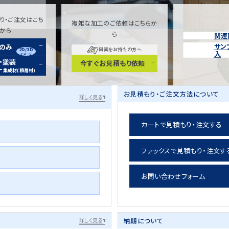
り・ご注文はこち
複雑な加工のご依頼はこちらか
らから
ら
関連
サン
装のみ
2D/3D
図面をお持ちの方へ
入
イメージ
・塗装
今すぐお見積もり依頼
ー
集成材(積層材)
お見積もり・ご注文方法について
詳しく見る
カートで見積もり・注文する
ファックスで見積もり・注文す
お問い合わせフォーム
納期について
詳しく見る