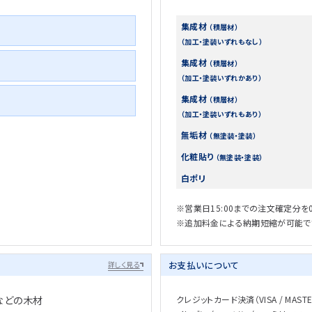
集成材
（積層材）
（加工・塗装いずれもなし）
集成材
（積層材）
（加工・塗装いずれかあり）
集成材
（積層材）
（加工・塗装いずれもあり）
無垢材
（無塗装・塗装）
化粧貼り
（無塗装・塗装）
白ポリ
※営業日15:00までの注文確定分を
※追加料金による納期短縮が可能で
お支払いについて
詳しく見る
などの木材
クレジットカード決済（VISA / MASTER 