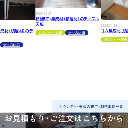
2026.05.27
桧(無節)集成材（積層材）のテーブル
天板
2026.04.22
成材（積層材）のデ
ゴム集成材（積
カウンター・天板
テーブル・机
カウンター・天板
テーブル・机
カウンター・天板の施工・制作事例一覧
お見積もり・ご注文は
こちらから