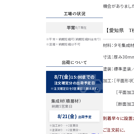
機会がありまし
工場の状況
平常
8/7現在
【愛知
県 T
※平常 = 納期短縮可（納期短縮料金有り）
※混雑 = 納期短縮は不可
材料：タモ集成
寸法：厚み30m
出荷について
塗装：標準塗装／
8/7(金)
15:00までの
加工：［平面形状
注文確定分の出荷予定日
※注文確定日を0営業日と数えます。
［平面加工］
集成材(積層材)
［断面加工］
納期5営業日
8/21(金)
出荷予定
到着早々に設置
※加工あり…＋2営業日
ご注文前に、
※塗装あり…＋2営業日～