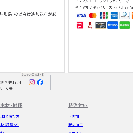
イレブン / ローソン / ファミリーマー
キ / ヤマザキデイリーストア）、PayP
縄・離島」の場合は追加送料が必
、
ショップ公式SNS
社
老町押越1974
藤井 友美
木材・樹種
特注対応
木材と選び方
平面加工
成材（積層材）
断面加工
垢材
表面仕上