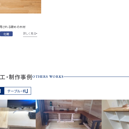
用される硬めの木材
詳しく見る
化粧
工・制作事例
OTHERS WORKS
テーブル・机