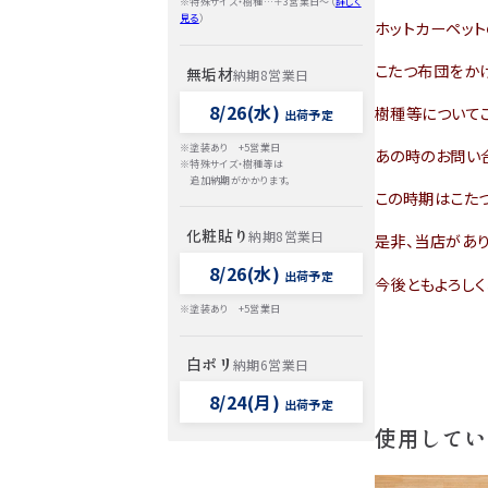
※特殊サイズ・樹種…＋3営業日～（
詳しく
見る
）
ホットカーペット
こたつ布団をかけ
無垢材
納期8営業日
8/26(水)
樹種等について
出荷予定
※塗装あり +5営業日
あの時のお問い
※特殊サイズ・樹種等は
追加納期がかかります。
この時期はこた
化粧貼り
納期8営業日
是非、当店があ
8/26(水)
出荷予定
今後ともよろしく
※塗装あり +5営業日
白ポリ
納期6営業日
8/24(月)
出荷予定
使用してい