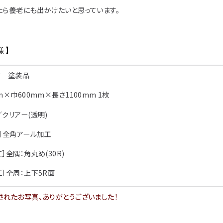
アイディア作品・ク
たら養老にも出かけたいと思っています。
フォトコンテスト
その他
様
】
材 塗装品
m×巾600mm×長さ1100mm 1枚
クリアー(透明)
］全角アール加工
全隅：
角丸め(30R)
全周：
上下5R面
されたお写真、ありがとうございました！