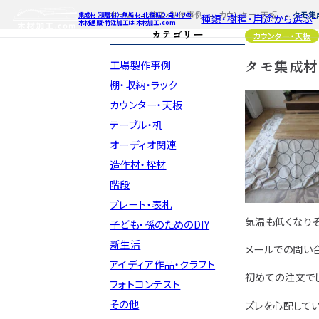
ホーム
施工・制作事例
カウンター・天板
タモ集成
集成材（積層材）、無垢材、化粧貼り、白ポリの
種類・樹種・用途から選ぶ
木材通販・特注加工は 木材加工.com
カテゴリー
カウンター・天板
タモ集成材（
工場製作事例
特注対応
ご利用ガイ
種類・樹種・
Processing
棚・収納・ラック
カウンター・天板
自動お見積もり・ご注文はこち
自動お見積もり
自動お見積も
テーブル・机
カット・塗装のみ
カット・塗装の
カット・塗装の
2D/3D
イメージ
オーディオ関連
カット・加工・塗装
カット・加工・塗
カット・加工・
フルオーダー
フルオーダー
フルオーダー
集成材(積層材)
集
集
造作材・枠材
図面をお持ちの方
図
階段
今すぐお見積もり依頼
今すぐお見積
今すぐお見
プレート・表札
気温も低くなり
子ども・孫のためのDIY
関連商品
関連
関連
サンプルのご購入
サンプ
サン
新生活
メールでの問い
アイディア作品・クラフト
初めての注文で
フォトコンテスト
その他
ズレを心配して