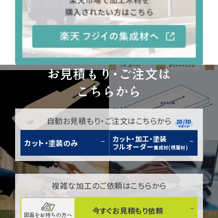
お見積もり・ご注文は
こちらから
自動お見積もり・ご注文はこちらから
2D/3D
イメージ
カット・加工・塗装
カット・塗装のみ
フルオーダー
集成材(積層材)
複雑な加工のご依頼はこちらから
今すぐお見積もり依頼
図面をお持ちの方へ