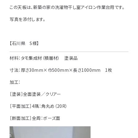
この天板は、新築の家の洗濯物干し室アイロン作業台用です。
用途などから選
種類から選ぶ
樹種一覧
特注対応
ぶ
写真を添付します。
取扱木材と選び方
平面加工
断面加工
ご利用ガイド
表面仕上
塗装
【石川県 S様】
集成材（積層材）
初めての方へ
施工・制作事例
木材加工講座
製作工程とこだわり
材料：タモ集成材（積層材） 塗装品
ご注文から商品到着までの流れ
無垢材
施工・制作事例TOP
工場製作事例
お客様の声
寸法：厚さ30mm×巾500mm×長さ1000mm 1枚
お見積もり・
ご注文方法について
棚・収納・ラック
カウンター・天板
加工：
化粧貼り
会社情報
変更・キャンセル・
返品・交換について
テーブル・机
オーディオ関連
［塗装］全面塗装／クリアー
©2025 mokuzaikako.com All Rights Reserved.
納期・配送について
会社概要
新着情報
白ポリ
造作材・枠材
階段
［平面加工］4隅：角丸め（20R）
送料について
プレート・表札
子ども・孫のためのDIY
［断面加工］全周：ボーズ面
お支払いについて
新生活
アイディア作品・クラフト