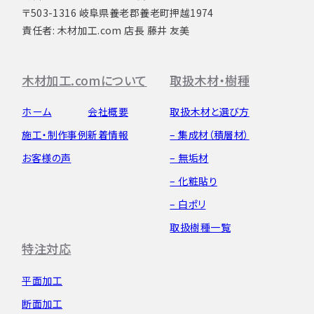
〒503-1316 岐阜県養老郡養老町押越1974
責任者: 木材加工.com 店長 藤井 友美
木材加工.comについて
取扱木材・樹種
ホーム
会社概要
取扱木材と選び方
施工・制作事例
新着情報
– 集成材（積層材）
お客様の声
– 無垢材
– 化粧貼り
– 白ポリ
取扱樹種一覧
特注対応
平面加工
断面加工