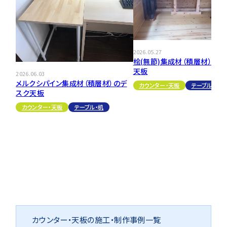
2026.05.27
桧(無節)集成材（積層材）のテ
天板
2026.06.03
メルクシパイン集成材（積層材）のデ
カウンター・天板
テーブル・机
スク天板
カウンター・天板
テーブル・机
カウンター・天板の施工・制作事例一覧