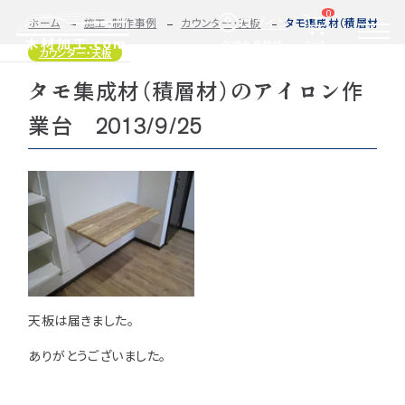
0
ログイン
ホーム
施工・制作事例
カウンター・天板
タモ集成材（積層材）のアイ
カート
新規会員登録
カウンター・天板
タモ集成材（積層材）のアイロン作
2D/3D
自動お見積もり・ご注文はこちらから
イメージ
業台 2013/9/25
カット・加工・塗装
カット・塗装のみ
フルオーダー
集成材(積層材)
今すぐお見積もり依頼
図面をお持ちの方へ
関連商品
サンプルのご購入
0584-33-2070
天板は届きました。
Tel.
営業時間 9:00〜17:00（土日祝 定休）
ありがとうございました。
種類・樹種・用途から選ぶ