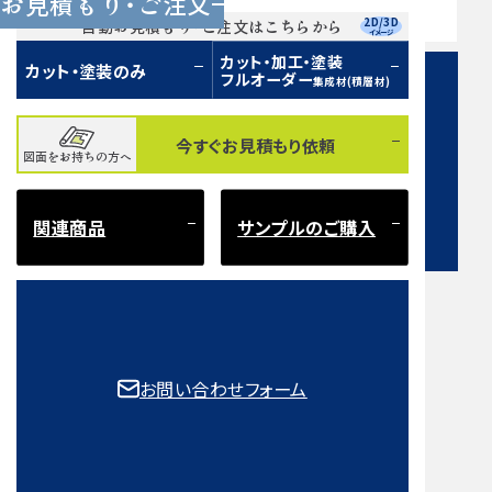
お見積もり・ご注文
営業時間 9:00〜17:00（土日祝 定休）
2D/3D
自動お見積もり・ご注文はこちらから
イメージ
カット・加工・塗装
カット・塗装のみ
フルオーダー
集成材(積層材)
今すぐお見積もり依頼
図面をお持ちの方へ
お問い合わせフォーム
関連商品
サンプルのご購入
注意事項とよくある質問
もご確認ください。
お問い合わせフォーム
取扱樹種一覧