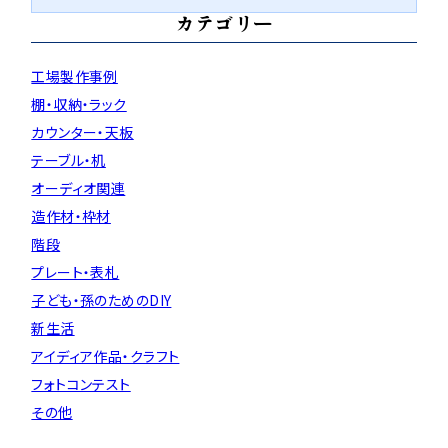
カテゴリー
工場製作事例
棚・収納・ラック
カウンター・天板
テーブル・机
オーディオ関連
造作材・枠材
階段
プレート・表札
子ども・孫のためのDIY
新生活
アイディア作品・クラフト
フォトコンテスト
その他