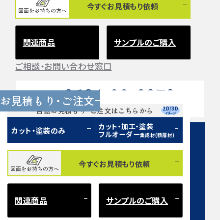
今すぐお見積もり依頼
図面をお持ちの方へ
関連商品
サンプルのご購入
ご相談・お問い合わせ窓口
0584-33-2070
Tel.
お見積もり・ご注文
営業時間 9:00〜17:00（土日祝 定休）
2D/3D
自動お見積もり・ご注文はこちらから
イメージ
カット・加工・塗装
カット・塗装のみ
フルオーダー
集成材(積層材)
今すぐお見積もり依頼
図面をお持ちの方へ
お問い合わせフォーム
関連商品
サンプルのご購入