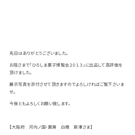
用途などから選
種類から選ぶ
樹種一覧
特注対応
ぶ
取扱木材と選び方
平面加工
断面加工
ご利用ガイド
表面仕上
塗装
集成材（積層材）
初めての方へ
施工・制作事例
先日はありがとうございました。
木材加工講座
製作工程とこだわり
ご注文から商品到着までの流れ
無垢材
施工・制作事例TOP
工場製作事例
お陰さまで「ひろしま菓子博覧会２０１３」に出品して高評価を
お客様の声
お見積もり・
ご注文方法について
頂けました。
棚・収納・ラック
カウンター・天板
化粧貼り
会社情報
展示写真を添付させて頂きますのでよろしければご覧下さいま
変更・キャンセル・
返品・交換について
テーブル・机
オーディオ関連
せ。
©2025 mokuzaikako.com All Rights Reserved.
納期・配送について
会社概要
新着情報
白ポリ
造作材・枠材
階段
今後ともよろしくお願い致します。
送料について
プレート・表札
子ども・孫のためのDIY
お支払いについて
【大阪府 河内ノ国・菓房 白穂 新澤さま】
新生活
アイディア作品・クラフト