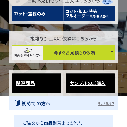
自動お見積もり・ご注文はこちらから
2D/3D
イメージ
カット・加工・塗装
カット・塗装のみ
フルオーダー
集成材(積層材)
複雑な加工のご依頼はこちらから
今すぐお見積もり依頼
図面をお持ちの方へ
関連商品
サンプルのご購入
初めての方へ
詳しく見る
ご注文から商品到着までの流れ