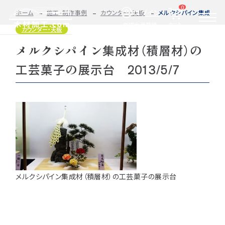
0
ログイン
ホーム
施工・制作事例
カウンター・天板
メルクシパイン集成材（積
カート
新規会員登録
カウンター・天板
メルクシパイン集成材（積層材）の
2D/3D
自動お見積もり・ご注文はこちらから
イメージ
工芸菓子の展示台 2013/5/7
カット・加工・塗装
カット・塗装のみ
フルオーダー
集成材(積層材)
今すぐお見積もり依頼
図面をお持ちの方へ
関連商品
サンプルのご購入
0584-33-2070
メルクシパイン集成材（積層材）の工芸菓子の展示台
Tel.
営業時間 9:00〜17:00（土日祝 定休）
種類・樹種・用途から選ぶ