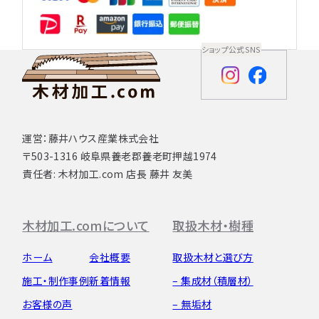
ショップ公式SNS
運営：藤井ハウス産業株式会社
〒503-1316 岐阜県養老郡養老町押越1974
責任者: 木材加工.com 店長 藤井 友美
木材加工.comについて
取扱木材・樹種
ホーム
会社概要
取扱木材と選び方
施工・制作事例
新着情報
– 集成材（積層材）
お客様の声
– 無垢材