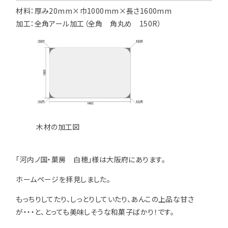
注意事項とよくある質問
フォトコンテスト
その他
材料：厚み
20mm
×巾
1000mm
×長さ
1600mm
加工：全角アール加工（全角 角丸め 150R）
木材の加工図
「河内ノ国・菓房 白穂」様は大阪府にあります。
ホームページを拝見しました。
もっちりしてたり、しっとりしていたり、あんこの上品な甘さ
が・・・と、とっても美味しそうな和菓子ばかり！です。