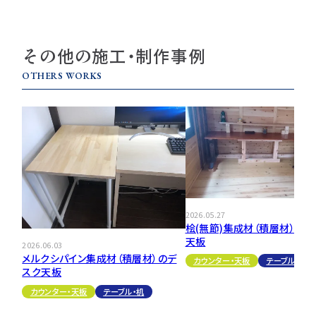
その他の施工・制作事例
OTHERS WORKS
2026.05.27
桧(無節)集成材（積層材）のテ
天板
2026.06.03
メルクシパイン集成材（積層材）のデ
カウンター・天板
テーブル・机
スク天板
カウンター・天板
テーブル・机