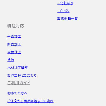
– 化粧貼り
– 白ポリ
取扱樹種一覧
特注対応
平面加工
断面加工
表面仕上
塗装
木材加工講座
製作工程とこだわり
ご利用ガイド
初めての方へ
ご注文から
商品到着までの流れ