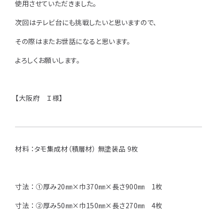
使用させていただきました。
用途などから選
種類から選ぶ
樹種一覧
次回はテレビ台にも挑戦したいと思いますので、
特注対応
ぶ
その際はまたお世話になると思います。
取扱木材と選び方
平面加工
断面加工
ご利用ガイド
よろしくお願いします。
表面仕上
塗装
集成材（積層材）
初めての方へ
施工・制作事例
木材加工講座
製作工程とこだわり
ご注文から商品到着までの流れ
【大阪府 Ｉ様】
無垢材
施工・制作事例TOP
工場製作事例
お客様の声
お見積もり・
ご注文方法について
棚・収納・ラック
カウンター・天板
化粧貼り
会社情報
変更・キャンセル・
返品・交換について
テーブル・机
オーディオ関連
材料 ：タモ集成材（積層材） 無塗装品 9枚
©2025 mokuzaikako.com All Rights Reserved.
納期・配送について
会社概要
新着情報
白ポリ
造作材・枠材
階段
送料について
プレート・表札
子ども・孫のためのDIY
寸法 ： ①厚み20㎜×巾370㎜×長さ900㎜ 1枚
お支払いについて
新生活
アイディア作品・クラフト
寸法 ： ②厚み50㎜×巾150㎜×長さ270㎜ 4枚