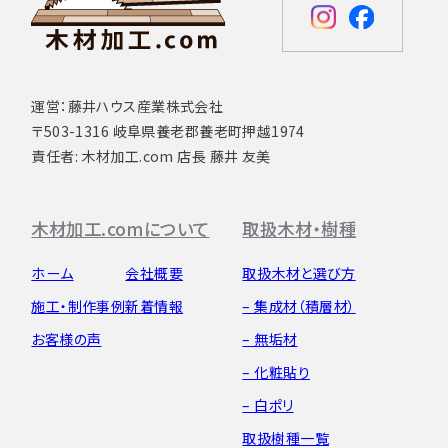
運営：藤井ハウス産業株式会社
〒503-1316 岐阜県養老郡養老町押越1974
責任者: 木材加工.com 店長 藤井 友美
木材加工.comについて
取扱木材・樹種
ホーム
会社概要
取扱木材と選び方
施工・制作事例
新着情報
– 集成材（積層材）
お客様の声
– 無垢材
– 化粧貼り
– 白ポリ
取扱樹種一覧