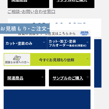
ご相談・お問い合わせ窓口
0584-33-2070
Tel.
お見積もり・ご注文
営業時間 9:00〜17:00（土日祝 定休）
2D/3D
自動お見積もり・ご注文はこちらから
イメージ
カット・加工・塗装
カット・塗装のみ
フルオーダー
集成材(積層材)
今すぐお見積もり依頼
図面をお持ちの方へ
お問い合わせフォーム
関連商品
サンプルのご購入
注意事項とよくある質問
もご確認ください。