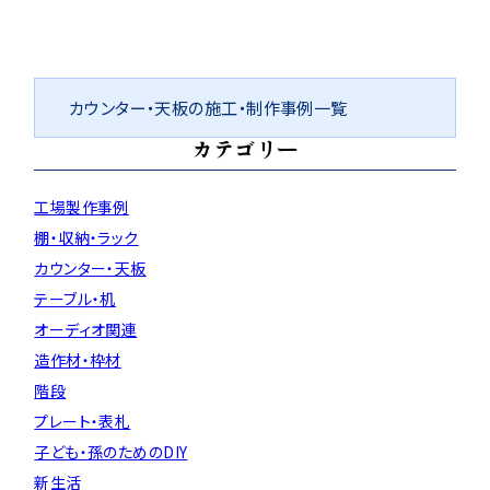
カウンター・天板の施工・制作事例一覧
カテゴリー
工場製作事例
棚・収納・ラック
カウンター・天板
テーブル・机
オーディオ関連
造作材・枠材
階段
プレート・表札
子ども・孫のためのDIY
新生活