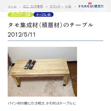
0
ログイン
ホーム
施工・制作事例
カウンター・天板
タモ集成材（積層材）のテー
カート
新規会員登録
カウンター・天板
テーブル・机
タモ集成材（積層材）のテーブル
2D/3D
自動お見積もり・ご注文はこちらから
イメージ
2012/5/11
カット・加工・塗装
カット・塗装のみ
フルオーダー
集成材(積層材)
今すぐお見積もり依頼
図面をお持ちの方へ
関連商品
サンプルのご購入
0584-33-2070
Tel.
営業時間 9:00〜17:00（土日祝 定休）
パイン材の棚に引き続き、タモ材はテーブルに
種類・樹種・用途から選ぶ