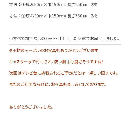
注意事項とよくある質問
寸法 ： ③厚み50㎜×巾150㎜×長さ250㎜ 2枚
フォトコンテスト
その他
寸法 ： ④厚み30㎜×巾150㎜×長さ780㎜ 2枚
※すべて加工なしのカット・仕上げした状態でお届けしました。
タモ材のテーブルのお写真もありがとうございます。
キャスターまで付けられ、使い勝手も良さそうですね！
次回はテレビ台に挑戦されるご予定だとは…嬉しい限りです。
またのご利用ならびに、お写真も楽しみにしております。
ありがとうございました。