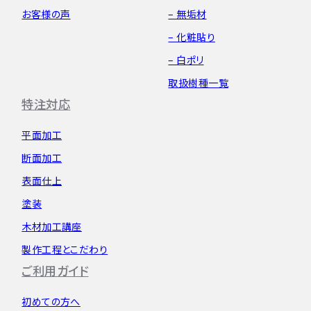
お客様の声
– 無垢材
– 化粧貼り
– 白ポリ
取扱樹種一覧
特注対応
平面加工
断面加工
表面仕上
塗装
木材加工講座
製作工程とこだわり
ご利用ガイド
初めての方へ