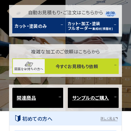
自動お見積もり・ご注文はこちらから
2D/3D
イメージ
カット・加工・塗装
カット・塗装のみ
フルオーダー
集成材(積層材)
複雑な加工のご依頼はこちらから
今すぐお見積もり依頼
図面をお持ちの方へ
関連商品
サンプルのご購入
初めての方へ
詳しく見る