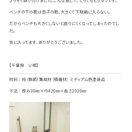
さっそく取り付けました。こんな感じで、とってもピッタリです。
用途などから選
ベンチの下の靴は息子の靴、大きくて下駄箱に入らない。
種類から選ぶ
樹種一覧
特注対応
ぶ
だからベンチも大きくしないと座りにくくなってしまったのでし
取扱木材と選び方
平面加工
断面加工
た。
ご利用ガイド
表面仕上
塗装
気に入ってます、ありがとうございました。
集成材（積層材）
初めての方へ
施工・制作事例
木材加工講座
製作工程とこだわり
ご注文から商品到着までの流れ
無垢材
施工・制作事例TOP
工場製作事例
お客様の声
【千葉県 Ｕ様】
お見積もり・
ご注文方法について
棚・収納・ラック
カウンター・天板
材料 ： 桧（無節）集成材（積層材） ミディアム色塗装品
化粧貼り
会社情報
変更・キャンセル・
返品・交換について
テーブル・机
オーディオ関連
寸法 ： 厚み30㎜×巾420㎜×長さ2020㎜
©2025 mokuzaikako.com All Rights Reserved.
納期・配送について
会社概要
新着情報
白ポリ
造作材・枠材
階段
送料について
プレート・表札
子ども・孫のためのDIY
お支払いについて
新生活
アイディア作品・クラフト