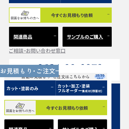
今すぐお見積もり依頼
図面をお持ちの方へ
関連商品
サンプルのご購入
ご相談・お問い合わせ窓口
0584-33-2070
Tel.
お見積もり・ご注文
営業時間 9:00〜17:00（土日祝 定休）
2D/3D
自動お見積もり・ご注文はこちらから
イメージ
カット・加工・塗装
カット・塗装のみ
フルオーダー
集成材(積層材)
今すぐお見積もり依頼
図面をお持ちの方へ
お問い合わせフォーム