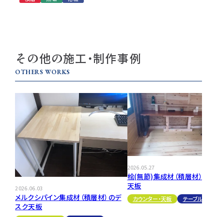
その他の施工・制作事例
OTHERS WORKS
2026.05.27
桧(無節)集成材（積層材）のテ
天板
2026.06.03
メルクシパイン集成材（積層材）のデ
カウンター・天板
テーブル・机
スク天板