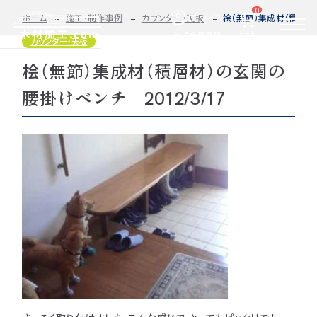
0
ログイン
ホーム
施工・制作事例
カウンター・天板
桧（無節）集成材（積層材）
カート
新規会員登録
カウンター・天板
桧（無節）集成材（積層材）の玄関の
2D/3D
自動お見積もり・ご注文はこちらから
イメージ
腰掛けベンチ 2012/3/17
カット・加工・塗装
カット・塗装のみ
フルオーダー
集成材(積層材)
今すぐお見積もり依頼
図面をお持ちの方へ
関連商品
サンプルのご購入
0584-33-2070
Tel.
営業時間 9:00〜17:00（土日祝 定休）
種類・樹種・用途から選ぶ