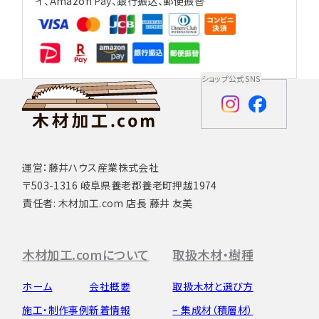
イ、Amazon Pay、銀行振込、郵便振替
ショップ公式SNS
運営：藤井ハウス産業株式会社
〒503-1316 岐阜県養老郡養老町押越1974
責任者: 木材加工.com 店長 藤井 友美
木材加工.comについて
取扱木材・樹種
ホーム
会社概要
取扱木材と選び方
施工・制作事例
新着情報
– 集成材（積層材）